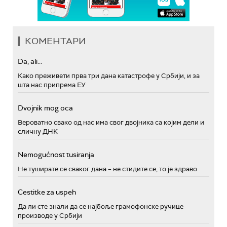
КОМЕНТАРИ
Da, ali...
Како преживети прва три дана катастрофе у Србији, и за
шта нас припрема ЕУ
Dvojnik mog oca
Вероватно свако од нас има свог двојника са којим дели и
сличну ДНК
Nemogućnost tusiranja
Не туширате се сваког дана – не стидите се, то је здраво
Cestitke za uspeh
Да ли сте знали да се најбоље грамофонске ручице
производе у Србији