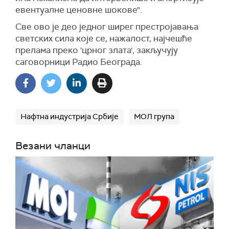
евентуалне ценовне шокове".
Све ово је део једног ширег престројавања
светских сила које се, нажалост, најчешће
прелама преко 'црног злата', закључују
саговорници Радио Београда.
Нафтна индустрија Србије
МОЛ група
Везани чланци