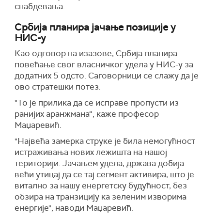
снабдевања.
Србија планира јачање позиције у
НИС-у
Као одговор на изазове, Србија планира
повећање свог власничког удела у НИС-у за
додатних 5 одсто. Саговорници се слажу да је
ово стратешки потез.
"То је прилика да се исправе пропусти из
ранијих аранжмана“, каже професор
Маџаревић.
"Највећа замерка струке је била немогућност
истраживања нових лежишта на нашој
територији. Јачањем удела, држава добија
већи утицај да се тај сегмент активира, што је
витално за нашу енергетску будућност, без
обзира на транзицију ка зеленим изворима
енергије", наводи Маџаревић.