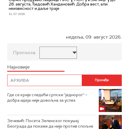
28. августа, Ђедовић Хандановић: Добра вест, али
неизвесност и даље траје
31. 07. 2026.
недеља, 09. август 2026.
Прогноза
Најновије
Где се крије следећи српски "једнорог" –
добра идеја није довољна за успех
Зечевић: Посета Зеленског покушај
Београда да покаже да није против спољне