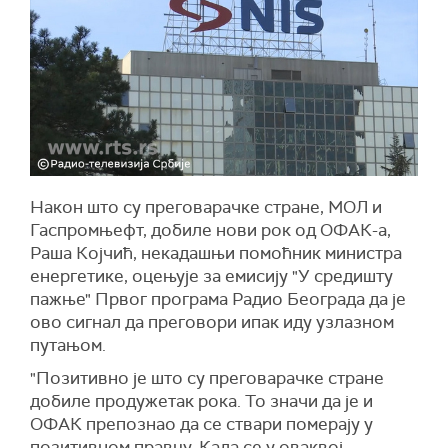
Након што су преговарачке стране, МОЛ и
Гаспромњефт, добиле нови рок од ОФА
К
-а,
Раша Којчић, некадашњи помоћник министра
енергетике, оцењује
за емисију "У средишту
пажње" Првог програма Радио Београда
да је
ово сигнал да преговори ипак иду узлазном
путањом.
"Позитивно је што су преговарачке стране
добиле продужетак рока. То значи да је и
ОФА
К
препознао да се ствари померају у
позитивном правцу. Када се у оваквој