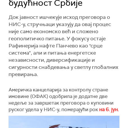
будућност Србије
Док јавност ишчекује исход преговора о
НИС-у, стручњаци указују да овај процес
није само економско већ и сложено
геополитичко питање. У фокусу остаје
Рафинерија нафте Панчево као "срце
система“, али и питања енергетске
независности, диверсификације и
сигурности снабдевања у светлу глобалних
превирања.
Америчка канцеларија за контролу стране
имовине (ОФАК) одобрила је додатне две
недеље за завршетак преговора о куповини
руског удела у НИС-у, померајући рок
на 6. јун.