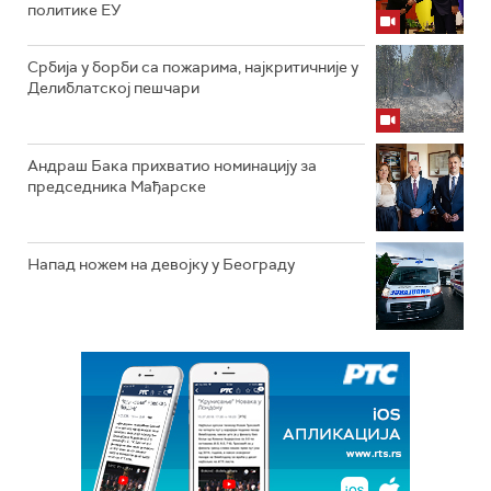
политике ЕУ
Србија у борби са пожарима, најкритичније у
Делиблатској пешчари
Андраш Бака прихватио номинацију за
председника Мађарске
Напад ножем на девојку у Београду