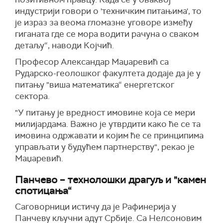
индустрији говори о 'техничким питањима', то
је израз за веома гломазне уговоре између
гиганата где се мора водити рачуна о сваком
детаљу“, наводи Којчић.
Професор Александар Маџаревић са
Рударско-геолошког факултета додаје да је у
питању "виша математика“ енергетског
сектора.
"У питању је вредност имовине која се мери
милијардама. Важно је утврдити како ће се та
имовина одржавати и којим ће се принципима
управљати у будућем партнерству", рекао је
Маџаревић.
Панчево – технолошки драгуљ и "камен
спотицања“
Саговорници истичу да је Рафинерија у
Панчеву кључни адут Србије. Са Нелсоновим