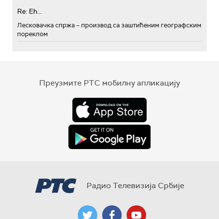
Re: Eh...
Лесковачка спржа – производ са заштићеним географским
пореклом
Преузмите РТС мобилну апликацију
Радио Телевизија Србије