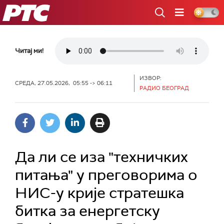
РТС
Читај ми!
ИЗВОР:
СРЕДА, 27.05.2026, 05:55 -> 06:11
РАДИО БЕОГРАД
Да ли се иза "техничких
питања" у преговорима о
НИС-у крије стратешка
битка за енергетску