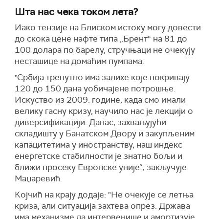
Шта нас чека током лета?
Иако тензије на Блиском истоку могу довести
до скока цене нафте типа „Брент“ на 81 до
100 долара по барелу, стручњаци не очекују
несташице на домаћим пумпама.
"Србија тренутно има залихе које покривају
120 до 150 дана уобичајене потрошње.
Искуство из 2009. године, када смо имали
велику гасну кризу, научило нас је лекцији о
диверсификацији. Данас, захваљујући
складишту у Банатском Двору и закупљеним
капацитетима у иностранству, наш индекс
енергетске стабилности је знатно бољи и
ближи просеку Европске уније“, закључује
Маџаревић.
Којчић на крају додаје: "Не очекује се летња
криза, али ситуација захтева опрез. Држава
има механизме да интервенише и амортизује