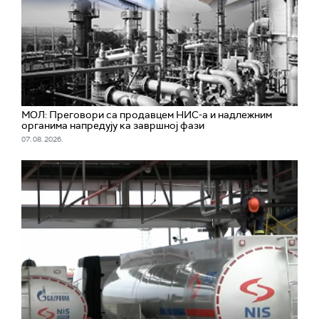
МОЛ: Преговори са продавцем НИС-а и надлежним
органима напредују ка завршној фази
07. 08. 2026.