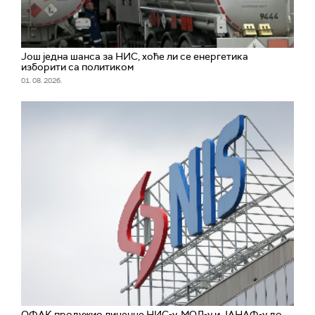
Још једна шанса за НИС, хоће ли се енергетика
изборити са политиком
01. 08. 2026.
ОФАК продужио лиценце НИС-у, МОЛ-у и ЈАНАФ-у до