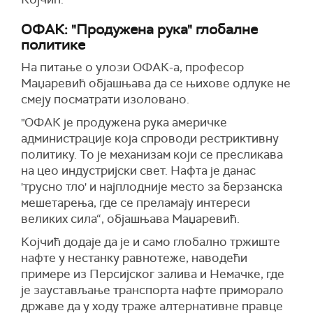
ОФА
К
: "Продужена рука" глобалне
политике
На питање о улози ОФА
К
-а, професор
Маџаревић објашњава да се њихове одлуке не
смеју посматрати изоловано.
"ОФА
К
је продужена рука америчке
администрације која спроводи рестриктивну
политику. То је механизам који се пресликава
на цео индустријски свет. Нафта је данас
'трусно тло' и најплодније место за берзанска
мешетарења, где се преламају интереси
великих сила“, објашњава Маџаревић.
Којчић додаје да је и само глобално тржиште
нафте у нестанку равнотеже, наводећи
примере из Персијског залива и Немачке, где
је заустављање транспорта нафте приморало
државе да у ходу траже алтернативне правце