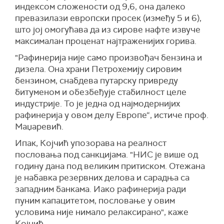
индексом сложености од 9,6, она далеко
превазилази европски просек (између 5 и 6),
што јој омогућава да из сирове нафте извуче
максималан проценат најтраженијих горива.
"Рафинерија није само произвођач бензина и
дизела. Она храни
П
етрохемију сировим
бензином, снабдева путарску привреду
битуменом и обезбеђује стабилност целе
индустрије. То је једна од најмодернијих
рафинерија у овом делу Европе“, истиче проф.
Маџаревић.
Ипак, Којчић упозорава на реалност
пословања под санкцијама. "НИС је више од
годину дана под великим притиском. Отежана
је набавка резервних делова и сарадња са
западним банкама. Иако рафинерија ради
пуним капацитетом, пословање у овим
условима није нимало релаксирано", каже
Којчић.