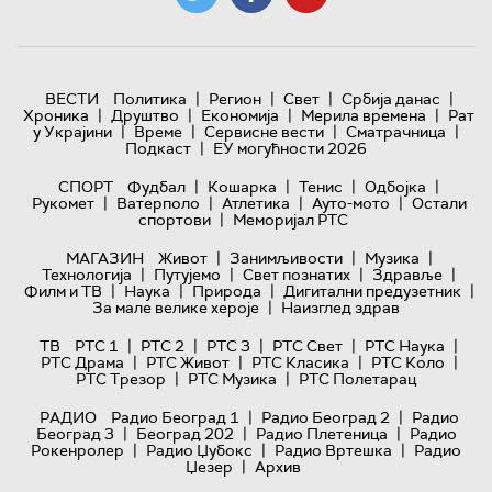
|
|
|
|
ВЕСТИ
Политика
Регион
Свет
Србија данас
|
|
|
|
Хроника
Друштво
Економија
Мерила времена
Рат
|
|
|
|
у Украјини
Време
Сервисне вести
Сматрачница
|
Подкаст
ЕУ могућности 2026
|
|
|
|
СПОРТ
Фудбал
Кошарка
Тенис
Одбојка
|
|
|
|
Рукомет
Ватерполо
Атлетика
Ауто-мото
Остали
|
спортови
Меморијал РТС
|
|
|
МАГАЗИН
Живот
Занимљивости
Музика
|
|
|
|
Технологијa
Путујемо
Свет познатих
Здравље
|
|
|
|
Филм и ТВ
Наука
Природа
Дигитални предузетник
|
За мале велике хероје
Наизглед здрав
|
|
|
|
|
ТВ
РТС 1
РТС 2
РТС 3
РТС Свет
РТС Наука
|
|
|
|
РТС Драма
РТС Живот
РТС Класика
РТС Коло
|
|
РТС Трезор
РТС Музика
РТС Полетарац
|
|
РАДИО
Радио Београд 1
Радио Београд 2
Радио
|
|
|
Београд 3
Београд 202
Радио Плетеница
Радио
|
|
|
Рокенролер
Радио Џубокс
Радио Вртешка
Радио
|
Џезер
Архив