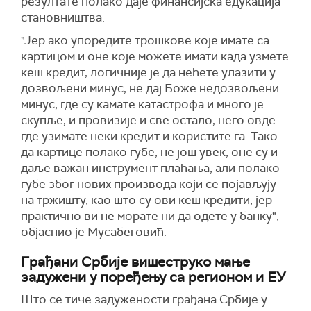
резултате полако даје финансијска едукација
становништва.
"Јер ако упоредите трошкове које имате са
картицом и оне које можете имати када узмете
кеш кредит, логичније је да нећете улазити у
дозвољени минус, не дај Боже недозвољени
минус, где су камате катастрофа и много је
скупље, и провизије и све остало, него овде
где узимате неки кредит и користите га. Тако
да картице полако губе, не још увек, оне су и
даље важан инструмент плаћања, али полако
губе због нових производа који се појављују
на тржишту, као што су ови кеш кредити, јер
практично ви не морате ни да одете у банку",
објаснио је Мусабеговић.
Грађани Србије вишеструко мање
задужени у поређењу са регионом и ЕУ
Што се тиче задужености грађана Србије у