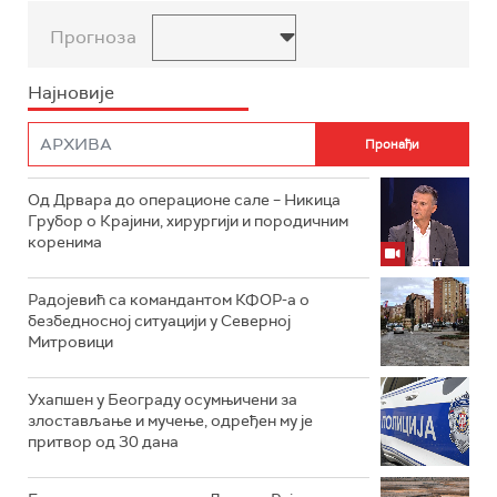
Прогноза
Најновије
Од Дрвара до операционе сале – Никица
Грубор о Крајини, хирургији и породичним
коренима
Радојевић са командантом КФОР-а о
безбедносној ситуацији у Северној
Митровици
Ухапшен у Београду осумњичени за
злостављање и мучење, одређен му је
притвор од 30 дана