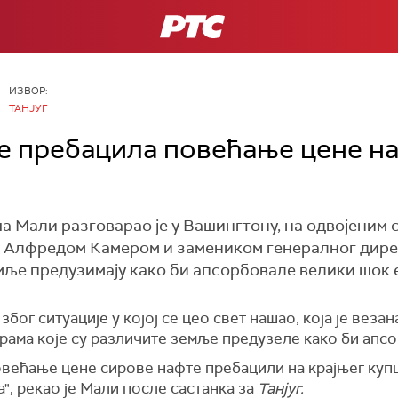
РТС
ИЗВОР:
ТАНЈУГ
је пребацила повећање цене на
 Мали разговарао је у Вашингтону, на одвојеним 
у Алфредом Камером и замеником генералног дире
мље предузимају како би апсорбовале велики шок 
због ситуације у којој се цео свет нашао, која је везан
рама које су различите земље предузеле како би апсо
већање цене сирове нафте пребацили на крајњег купца
а", рекао је Мали после састанка за
Танјуг.