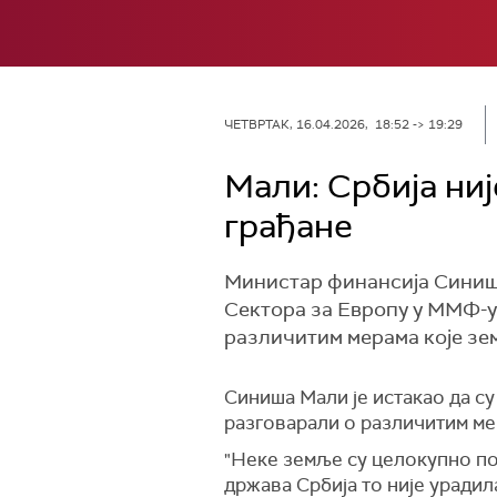
ЧЕТВРТАК, 16.04.2026, 18:52 -> 19:29
Мали: Србија ни
грађане
Министар финансија Синиша
Сектора за Европу у ММФ-
различитим мерама које зе
Синиша Мали је истакао да су 
разговарали о различитим ме
"Неке земље су целокупно по
држава Србија то није урадил