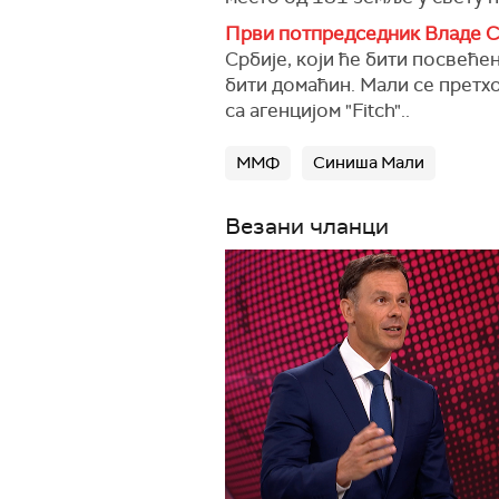
Први потпредседник Владе С
Србије, који ће бити посвећ
бити домаћин. Мали се претход
са агенцијом "Fitch"..
ММФ
Синиша Мали
Везани чланци