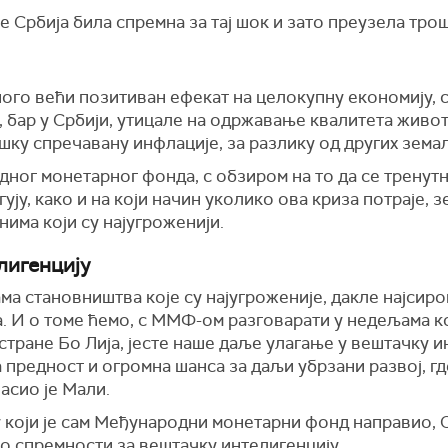
 је Србија била спремна за тај шок и зато преузела тр
много већи позитиван ефекат на целокупну економију, с
, бар у Србији, утицале на одржавање квалитета животн
шку спречавану инфлације, за разлику од других земаљ
ног монетарног фонда, с обзиром на то да се тренутн
ју, како и на који начин уколико ова криза потраје, з
има који су најугроженији.
лигенцију
ма становништва које су најугроженије, дакле најсир
 И о томе ћемо, с ММФ-ом разговарати у недељама кој
 стране Бо Лија, јесте наше даље улагање у вештачку и
а предност и огромна шанса за даљи убрзани развој, гд
ласио је Мали.
у који је сам Међународни монетарни фонд направио, С
о спремности за вештачку интелигенцију.