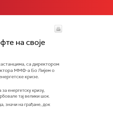
фте на своје
састанцима, са директором
ктора ММФ-а Бо Лијем о
енергетске кризе.
а за енергетску кризу,
рбовале тај велики шок.
, значи на грађане, док