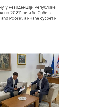
му, у Резиденцији Републике
спо 2027, чији ће Србија
and Poor's", а имаће сусрет и