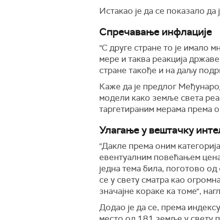
Истакао је да се показало да
Спречавање инфлације
"С друге стране то је имало 
мере и таква реакција државе
стране такође и на даљу подр
Каже да је предлог Међународ
модели како земље света реагу
таргетираним мерама према он
Улагање у вештачку инте
"Дакле према оним категорија
евентуалним повећањем цена.
једна тема била, поготово од
се у свету сматра као огромн
значајне кораке ка томе", наг
Додао је да се, према индекс
место од 181 земље у свету п