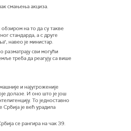
ошак смањења акциза.
 обзиром на то да су такве
ог стандарда, а с друге
а", навео је министар.
о разматрају сви могући
емље треба да реагују са више
омашније и најугроженије
е долазе. И оно што је још
нтелигенцију. То једноставно
е Србија је већ урадила
рбија се рангира на чак 39.