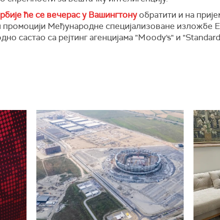
рбије ће се вечерас у Вашингтону
обратити и на прије
ен промоцији Међународне специјализоване изложбе Ек
но састао са рејтинг агенцијама "Moody's" и "Standard 