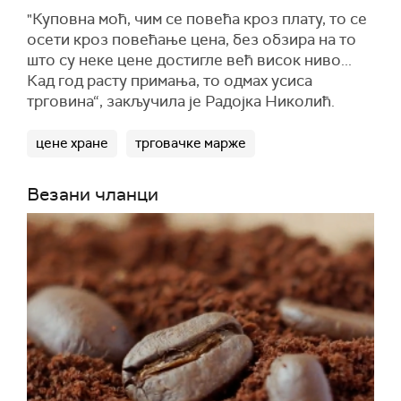
"Куповна моћ, чим се повећа кроз плату, то се
осети кроз повећање цена, без обзира на то
што су неке цене достигле већ висок ниво...
Кад год расту примања, то одмах усиса
трговина“, закључила је Радојка Николић.
цене хране
трговачке марже
Везани чланци