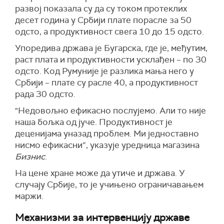
развој показала су да су током протеклих
десет година у Србији плате порасле за 50
одсто, а продуктивност свега 10 до 15 одсто.
Упоредива држава је Бугарска, где је, међутим,
раст плата и продуктивности усклађен – по 30
одсто. Код Румуније је разлика мања него у
Србији – плате су расле 40, а продуктивност
рада 30 одсто.
"Недовољно ефикасно послујемо. Али то није
наша бољка од јуче. Продуктивност је
деценијама уназад проблем. Ми једноставно
нисмо ефикасни“, указује уредница магазина
Бизнис
.
На цене хране може да утиче и држава. У
случају Србије, то је учињено ограничавањем
маржи.
Механизми за интервенцију државе