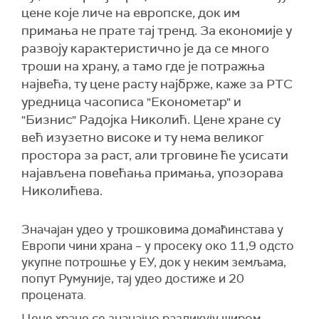
цене које личе на европске, док им
примања не прате тај тренд. За економије у
развоју карактеристично је да се много
троши на храну, а тамо где је потражња
највећа, ту цене расту најбрже, каже за РТС
уредница часописа "Економетар" и
"Бизнис" Радојка Николић. Цене хране су
већ изузетно високе и ту нема великог
простора за раст, али трговине ће усисати
најављена повећања примања, упозорава
Николићева.
Значајан удео у трошковима домаћинстава у
Европи чини храна – у просеку око 11,9 одсто
укупне потрошње у ЕУ, док у неким земљама,
попут Румуније, тај удео достиже и 20
процената.
Цене хране се значајно разликују широм