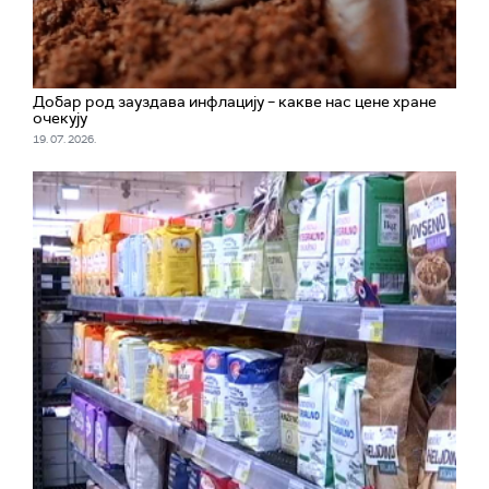
Добар род зауздава инфлацију – какве нас цене хране
очекују
19. 07. 2026.