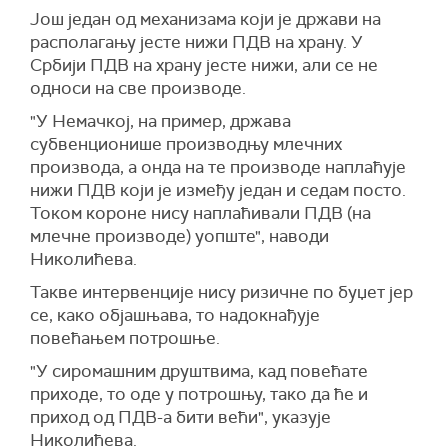
Још један од механизама који је држави на
располагању јесте нижи ПДВ на храну. У
Србији ПДВ на храну јесте нижи, али се не
односи на све производе.
"У Немачкој, на пример, држава
субвенционише производњу млечних
производа, а онда на те производе наплаћује
нижи ПДВ који је између један и седам посто.
Током короне нису наплаћивали ПДВ (на
млечне производе) уопште", наводи
Николићева.
Такве интервенције нису ризичне по буџет јер
се, како објашњава, то надокнађује
повећањем потрошње.
"У сиромашним друштвима, кад повећате
приходе, то оде у потрошњу, тако да ће и
приход од ПДВ-а бити већи", указује
Николићева.