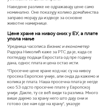
Наведене разлике не одражавају цене само
номинално. Оне показују колико домаћинства
заправо морају да издвоје за основне
животне намирнице.
Цене хране на нивоу оних у ЕУ, а плате
упола мање
Уредница часописа
Бизнис и економетер
Радојка Николић каже за РТС да је, када се
погледају подаци Евростата од пре годину
дана, однос плата и цена остао исти.
"Просечне цене хране код нас су на нивоу
просека Европске уније, али онда да кажемо и
колика је плата. Наша просечна плата је негде
око 53 одсто просечне плате у Европској
унији. Дакле, ту се већ види та разлика. Много
више дајемо за храну него што дају они и
готово све нам оде на храну", указује