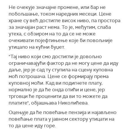
Не очекује значајне промене, или бар не
побољшање, током наредних месеци. Цене
хране су већ достигле висок ниво, па простора
за значајан раст нема. То је, међутим, слаба
утеха, с обзиром на то да се не може
очекивати појефтињење које би повољније
утицало на кућни буџет.
"Тај ниво који смо достигли је довољно
ограничавајући фактор да не могу цене да иду
даље, јер је сад ту ступила на сцену куповна
моћ потрошача. Цене се формирају према
куповној моћи. Кад ви подигнете плату,
нормално је да ће онда отићи и цене, јер
трговци ће проценити да ви то можете да
платите", објашњава Николићева.
Оцењује да ће повећање пензија и најављено
повећање плата у јавном сектору утицати на
то да цене иду горе.