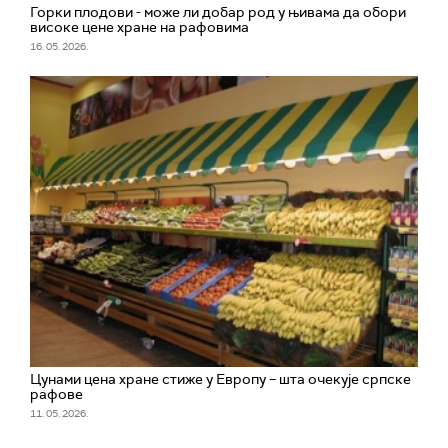
Горки плодови - може ли добар род у њивама да обори
високе цене хране на рафовима
16. 05. 2026.
Цунами цена хране стиже у Европу – шта очекује српске
рафове
11. 05. 2026.