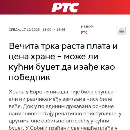
РТС
ИЗВОР:
СРЕДА, 17.12.2025, 13:00 -> 15:46
РТС
Вечита трка раста плата и
цена хране – може ли
кућни буџет да изађе као
победник
Храна у Европи никада није била скупља –
али ни разлике међу земљама нису биле
веће. Док у појединим државама основне
намирнице остају релативно приступачне, у
другима оне озбиљно оптерећују кућни
буџет. У Србији грађани све чешће плаћају