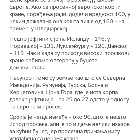
Европе. Ако се просечној европској корпи
хране, поређења ради, додели вредност 100, у
неким државама она кошта више од 160 – на
пример, у Швајцарској.
Нешто јефтиније је на Исланду – 146, у
Норвешкој – 131, Луксембургу – 126, Данској
– 119. Чак и када су приходи високи, трошкови
хране озбиљно оптерећују буџете
домаћинстава.
Насупрот томе су земље као што су Северна
Македонија, Румунија, Турска, Босна и
Херцеговина, Црна Гора, где је иста корпа
далеко јефтинија – за 25 до 27 одсто у односу
на европски просек.
Србија је негде између – око 96, што је нешто
испод просека, али је то и даље велики изазов
за кућни буџет, јер просечна примања нису
усклађена са ценама хране.