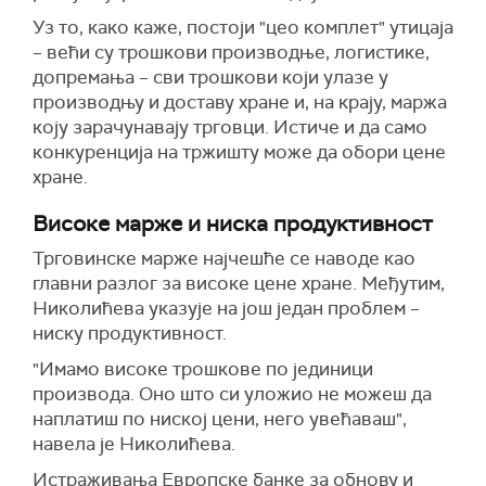
Уз то, како каже, постоји "цео комплет" утицаја
– већи су трошкови производње, логистике,
допремања – сви трошкови који улазе у
производњу и доставу хране и, на крају, маржа
коју зарачунавају трговци. Истиче и да само
конкуренција на тржишту може да обори цене
хране.
Високе марже и ниска продуктивност
Трговинске марже најчешће се наводе као
главни разлог за високе цене хране. Међутим,
Николићева указује на још један проблем –
ниску продуктивност.
"Имамо високе трошкове по јединици
производа. Оно што си уложио не можеш да
наплатиш по ниској цени, него увећаваш",
навела је Николићева.
Истраживања Европске банке за обнову и