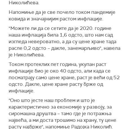
Николићева.
Напомиње да је све почело током пандемије
ковида и значајнијим растом инфлације.
"Можете ли да се сетите да је 2020. године
наша инфлација била 1,6 одсто, што нам сад
изгледа невероватно, а да су цене хране тада
расле 0,2 одсто – дакле, занемарљиво", навела
је Николићева.
Током протеклих пет година, укупан раст
инфлације био је око 40 одсто, али када се
посматрају само цене хране, раст је већи од 52
одсто. Дакле, цене хране расту брже од
инфлације.
"Оно што јесте наш проблем и што је
карактеристично за економије у развоју, за
сиромашна друштва – тамо где је потражња
највећа, а ми доста трошимо на храну, ту цене
расту најбрже", напомиње Радојка Николић.