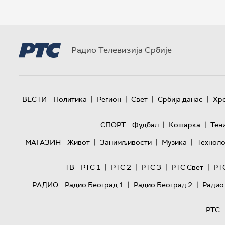
Радио Телевизија Србије
|
|
|
|
ВЕСТИ
Политика
Регион
Свет
Србија данас
Хр
|
|
СПОРТ
Фудбал
Кошарка
Тен
|
|
|
МАГАЗИН
Живот
Занимљивости
Музика
Техноло
|
|
|
|
ТВ
РТС 1
РТС 2
РТС 3
РТС Свет
РТ
|
|
РАДИО
Радио Београд 1
Радио Београд 2
Радио
РТС