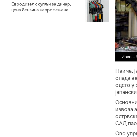
Евродизел скупљи за динар,
цена бензина непромењена
Извоз Ј
Наиме, ј
опада ве
одсто у 
јапански
Основни
извоза а
острвск
САД пао 
Ово упрк