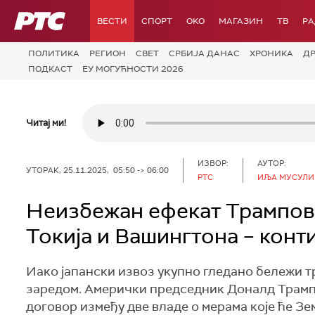
РТС
ВЕСТИ
СПОРТ
OKO
МАГАЗИН
ТВ
Р
ПОЛИТИКА
РЕГИОН
СВЕТ
СРБИЈА ДАНАС
ХРОНИКА
Д
ПОДКАСТ
ЕУ МОГУЋНОСТИ 2026
Читај ми!
ИЗВОР:
АУТОР:
УТОРАК, 25.11.2025, 05:50 -> 06:00
РТС
ИЉА МУСУЛИН
Неизбежан ефекат Трампови
Токија и Вашингтона – конт
Иако јапански извоз укупно гледано бележи тре
заредом. Амерички председник Доналд Трамп к
договор између две владе о мерама које ће З