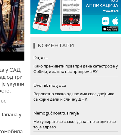
КОМЕНТАРИ
Da, ali...
Како преживети прва три дана катастрофе у
ца у САД
Србији, и за шта нас припрема ЕУ
ад од три
 је укупни
Dvojnik mog oca
осто.
Вероватно свако од нас има свог двојника
са којим дели и сличну ДНК
ање
л
Nemogućnost tusiranja
Јапана у
Не туширате се сваког дана – не стидите се,
то је здраво
утомобила