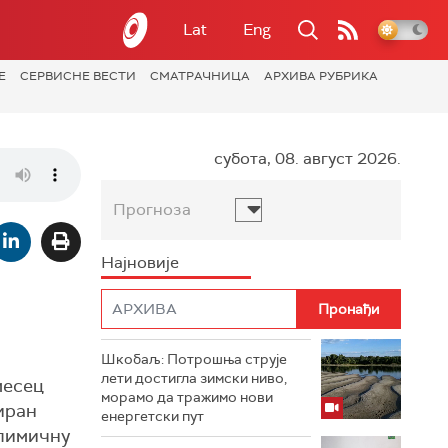
Lat
Eng
Е
СЕРВИСНЕ ВЕСТИ
СМАТРАЧНИЦА
АРХИВА РУБРИКА
субота, 08. август 2026.
Прогноза
Најновије
Шкобаљ: Потрошња струје
лети достигла зимски ниво,
месец
морамо да тражимо нови
иран
енергетски пут
елимичну