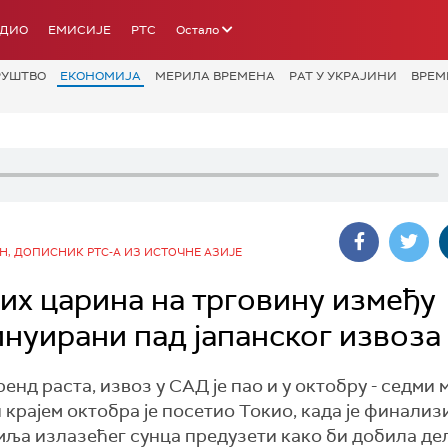
АДИО
ЕМИСИЈЕ
РТС
Остало
РУШТВО
ЕКОНОМИЈА
МЕРИЛА ВРЕМЕНА
РАТ У УКРАЈИНИ
ВРЕМ
, ДОПИСНИК РТС-А ИЗ ИСТОЧНЕ АЗИЈЕ
х царина на трговину између
инуирани пад јапанског извоза
нд раста, извоз у САД је пао и у октобру - седми 
рајем октобра је посетио Токио, када је финализ
емља излазећег сунца предузети како би добила д