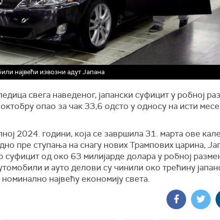
или највећи извозни адут Јапана
едица свега наведеног, јапански суфицит у робној ра
 октобру опао за чак 33,6 одсто у односу на исти мес
ној 2024. години, која се завршила 31. марта ове кал
но пре ступања на снагу нових Трампових царина, Јап
 суфицит од око 63 милијарде долара у робној разме
утомобили и ауто делови су чинили око трећину јапан
 номинално највећу економију света.