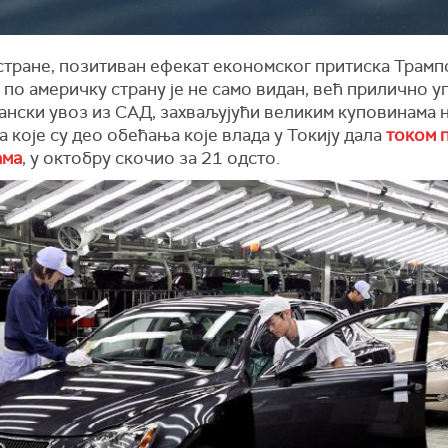
 стране, позитиван ефекат економског притиска Трамп
 по америчку страну је не само видан, већ прилично у
апански увоз из САД, захваљујући великим куповинама 
 које су део обећања које влада у Токију дала
током 
ама
, у октобру скочио за 21 одсто.