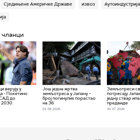
Сједињене Америчке Државе
извоз
Аутоиндустрија
ија
 чланци
и верују у
Још једна жртва
Земљотреси св
а - Покетино
земљотреса у Јапану –
потресају Јапа
 САД до
број погинулих порастао
једну ствар ипа
 2030.
на 36
предвиде
01. 08. 2026.
30. 07. 2026.