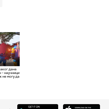
аког дана
н – научници
к не могу да