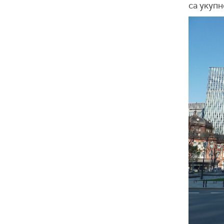
са укуп