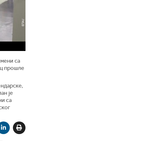
змени са
ец прошле
ендарске,
ан је
ни са
ског