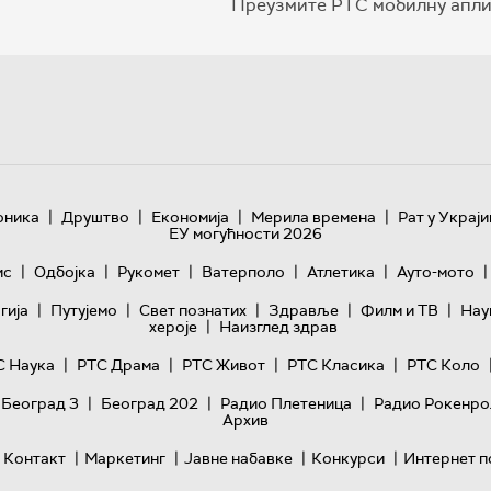
Преузмите РТС мобилну апли
|
|
|
|
оника
Друштво
Економија
Мерила времена
Рат у Украји
ЕУ могућности 2026
|
|
|
|
|
|
ис
Одбојка
Рукомет
Ватерполо
Атлетика
Ауто-мото
|
|
|
|
|
гијa
Путујемо
Свет познатих
Здравље
Филм и ТВ
Нау
|
хероје
Наизглед здрав
|
|
|
|
С Наука
РТС Драма
РТС Живот
РТС Класика
РТС Коло
|
|
|
 Београд 3
Београд 202
Радио Плетеница
Радио Рокенро
Архив
|
|
|
|
Контакт
Маркетинг
Јавне набавке
Конкурси
Интернет п