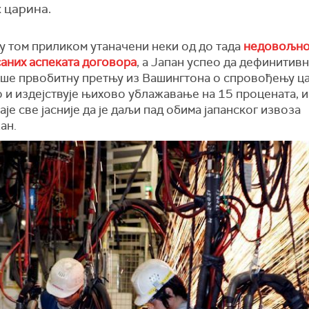
 царина.
у том приликом утаначени неки од до тада
недовољн
аних аспеката договора
, а Јапан успео да дефинитив
ше првобитну претњу из Вашингтона о спровођењу ц
 и издејствује њихово ублажавање на 15 процената, и
аје све јасније да је даљи пад обима јапанског извоза
ан.