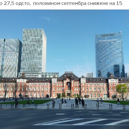
но 27,5 одсто, половином септембра снижене на 15.