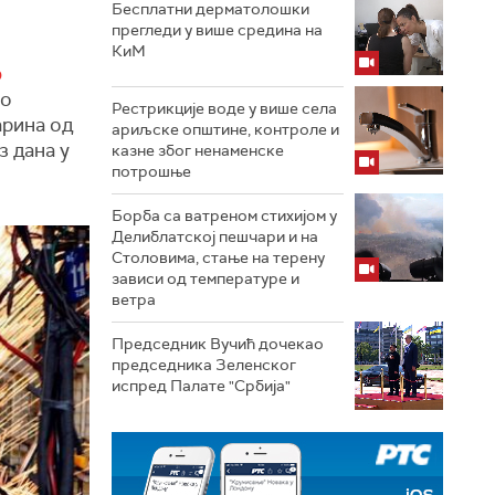
Бесплатни дерматолошки
прегледи у више средина на
КиМ
о
но
Рестрикције воде у више села
арина од
ариљске општине, контроле и
з дана у
казне због ненаменске
потрошње
Борба са ватреном стихијом у
Делиблатској пешчари и на
Столовима, стање на терену
зависи од температуре и
ветра
Председник Вучић дочекао
председника Зеленског
испред Палате "Србија"