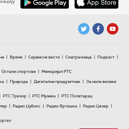
кацију
|
|
|
|
|
ни
Време
Сервисне вести
Сматрачница
Подкаст
|
Остали спортови
Меморијал РТС
|
|
|
ка
Природа
Дигитални предузетник
За мале велике
|
|
|
РТС Трезор
РТС Музика
РТС Полетарац
|
|
|
|
лер
Радио Џубокс
Радио Вртешка
Радио Џезер
ортал