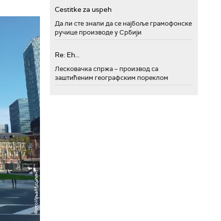
Cestitke za uspeh
Да ли сте знали да се најбоље грамофонске
ручице производе у Србији
Re: Eh...
Лесковачка спржа – производ са
заштићеним географским пореклом