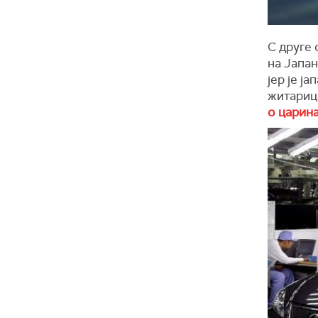
С друге
на Јапан
јер је ј
житарица
о царин