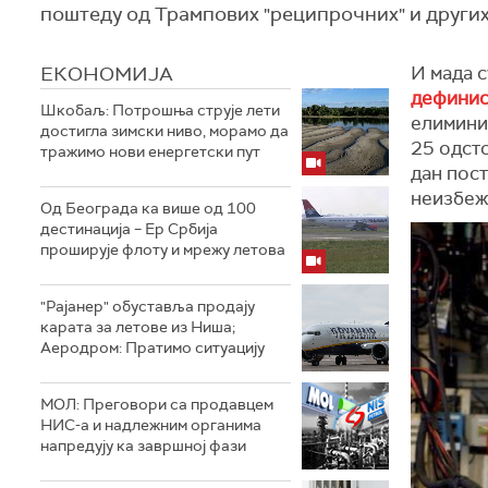
поштеду од Трампових "реципрочних" и других
ЕКОНОМИЈА
И мада с
дефинис
Шкобаљ: Потрошња струје лети
елимини
достигла зимски ниво, морамо да
25 одсто
тражимо нови енергетски пут
дан пост
неизбеж
Од Београда ка више од 100
дестинација – Ер Србија
проширује флоту и мрежу летова
"Рајанер" обуставља продају
карата за летове из Ниша;
Аеродром: Пратимо ситуацију
МОЛ: Преговори са продавцем
НИС-а и надлежним органима
напредују ка завршној фази