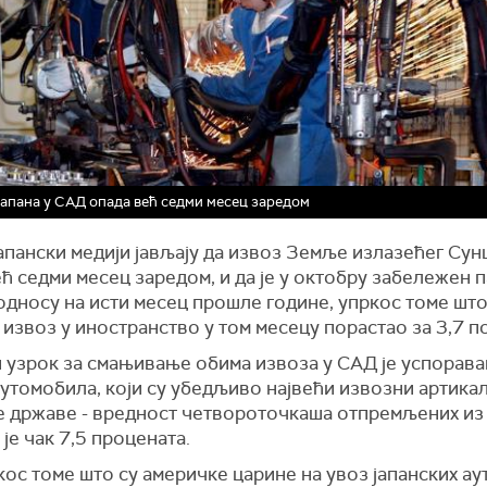
апана у САД опада већ седми месец заредом
апански медији јављају да извоз Земље излазећег Сун
ћ седми месец заредом, и да је у октобру забележен п
односу на исти месец прошле године, упркос томе што
 извоз у иностранство у том месецу порастао за 3,7 п
 узрок за смањивање обима извоза у САД је успорав
утомобила, који су убедљиво највећи извозни артика
е државе - вредност четвороточкаша отпремљених из 
је чак 7,5 процената.
ос томе што су америчке царине на увоз јапанских а