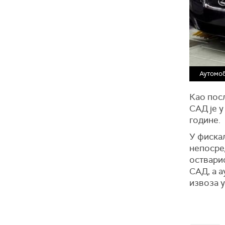
Аутомоб
Као посл
САД је у
године.
У фискал
непосред
остварио
САД, а а
извоза у