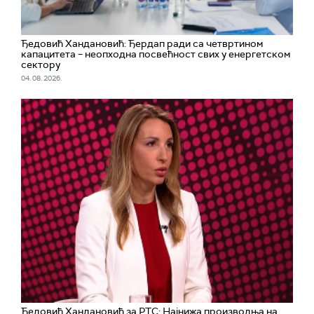
Ђедовић Хандановић: Ђердап ради са четвртином
капацитета – неопходна посвећност свих у енергетском
сектору
04. 08. 2026.
Ђедовић Хандановић за РТС: Најнижа производња на