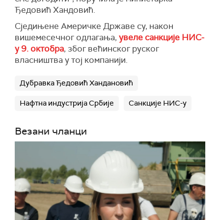
Ђедовић Хандовић.
Сједињене Америчке Државе су, након
вишемесечног одлагања,
увеле санкције НИС-
у 9. октобра
, због већинског руског
власништва у тој компанији.
Дубравка Ђедовић Хандановић
Нафтна индустрија Србије
Санкције НИС-у
Везани чланци