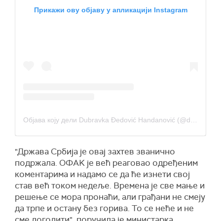
Прикажи ову објаву у апликацији Instagram
Објава коју дели Dubravka Đedović Handanović (@dubravka.djedovic)
"Држава Србија је овај захтев званично
подржала. ОФАK је већ реаговао одређеним
коментарима и надамо се да ће изнети свој
став већ током недеље. Времена је све мање и
решење се мора пронаћи, али грађани не смеју
да трпе и остану без горива. То се неће и не
сме догодити", поручила је министарка