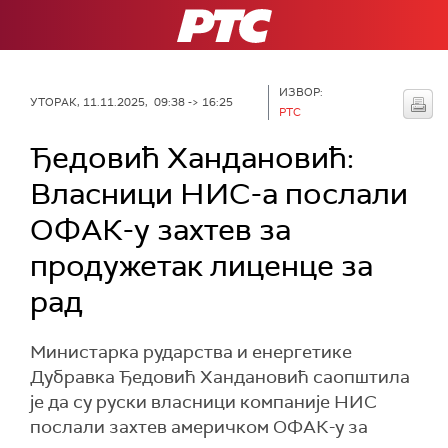
РТС
ИЗВОР:
УТОРАК, 11.11.2025, 09:38 -> 16:25
РТС
Ђедовић Хандановић:
Власници НИС-а послали
ОФАК-у захтев за
продужетак лиценце за
рад
Министарка рударства и енергетике
Дубравка Ђедовић Хандановић саопштила
је да су руски власници компаније НИС
послали захтев америчком ОФАК-у за