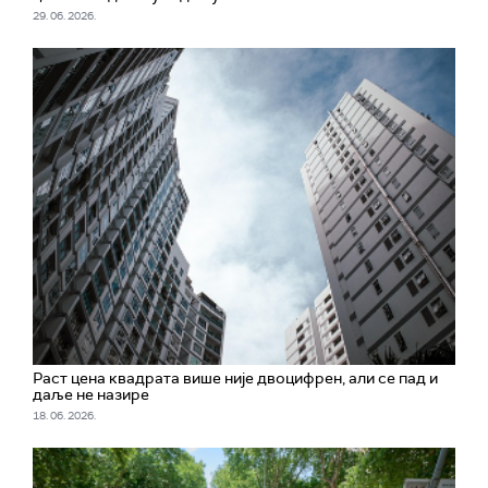
29. 06. 2026.
Раст цена квадрата више није двоцифрен, али се пад и
даље не назире
18. 06. 2026.