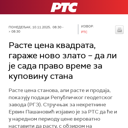
РТС
ИЗВОР:
ПОНЕДЕЉАК, 10.11.2025, 08:30 -
> 08:30
РТС
Расте цена квадрата,
гараже ново злато – да ли
је сада право време за
куповину стана
Расте цена станова, али расте и продаја,
показују подаци Републичког геодетског
завода (РГЗ). Стручњак за некретнине
Ервин Пашановић изјавио је за РТС да ће и
у наредном периоду цене вероватно
наставити да расту, с обзиром на