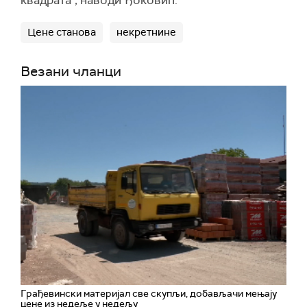
квадрата", наводи Ђоковић.
Цене станова
некретнине
Везани чланци
Грађевински материјал све скупљи, добављачи мењају
цене из недеље у недељу