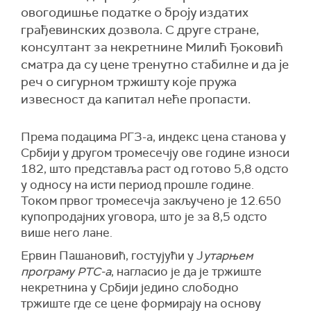
овогодишње податке о броју издатих
грађевинских дозвола. С друге стране,
консултант за некретнине Милић Ђоковић
сматра да су цене тренутно стабилне и да је
реч о сигурном тржишту које пружа
извесност да капитал неће пропасти.
Према подацима РГЗ-а, индекс цена станова у
Србији у другом тромесечју ове године износи
182, што представља раст од готово 5,8 одсто
у односу на исти период прошле године.
Током првог тромесечја закључено је 12.650
купопродајних уговора, што је за 8,5 одсто
више него лане.
Ервин Пашановић, гостујући у Ј
утарњем
програму РТС-а
, нагласио је да је тржиште
некретнина у Србији једино слободно
тржиште где се цене формирају на основу