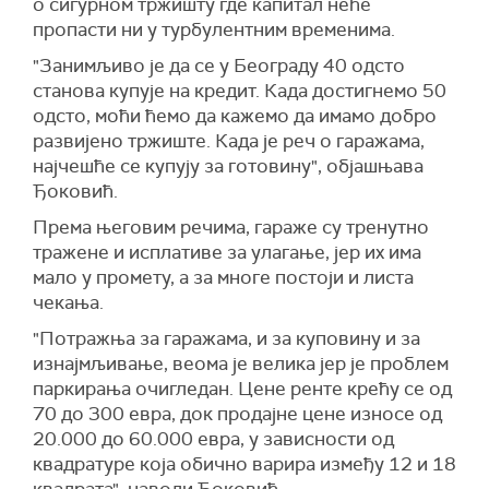
о сигурном тржишту где капитал неће
пропасти ни у турбулентним временима.
"Занимљиво је да се у Београду 40 одсто
станова купује на кредит. Када достигнемо 50
одсто, моћи ћемо да кажемо да имамо добро
развијено тржиште. Када је реч о гаражама,
најчешће се купују за готовину", објашњава
Ђоковић.
Према његовим речима, гараже су тренутно
тражене и исплативе за улагање, јер их има
мало у промету, а за многе постоји и листа
чекања.
"Потражња за гаражама, и за куповину и за
изнајмљивање, веома је велика јер је проблем
паркирања очигледан. Цене ренте крећу се од
70 до 300 евра, док продајне цене износе од
20.000 до 60.000 евра, у зависности од
квадратуре која обично варира између 12 и 18