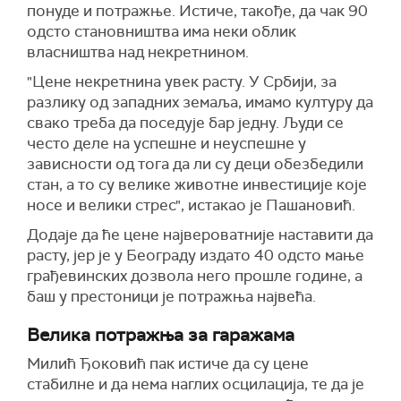
понуде и потражње. Истиче, такође, да чак 90
одсто становништва има неки облик
власништва над некретнином.
"Цене некретнина увек расту. У Србији, за
разлику од западних земаља, имамо културу да
свако треба да поседује бар једну. Људи се
често деле на успешне и неуспешне у
зависности од тога да ли су деци обезбедили
стан, а то су велике животне инвестиције које
носе и велики стрес", истакао је Пашановић.
Додаје да ће цене највероватније наставити да
расту, јер је у Београду издато 40 одсто мање
грађевинских дозвола него прошле године, а
баш у престоници је потражња највећа.
Велика потражња за гаражама
Милић Ђоковић пак истиче да су цене
стабилне и да нема наглих осцилација, те да је