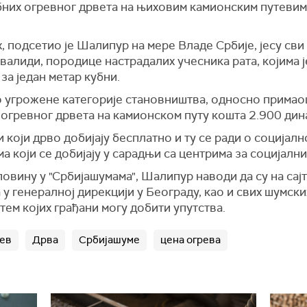
бних огревног дрвета на њиховим камионским путевим
 подсетио је Шалипур на мере Владе Србије, јесу сви
нвалиди, породице настрадалих учесника рата, којима 
за један метар кубни.
но угрожене категорије становништва, односно примао
 огревног дрвета на камионском путу кошта 2.900 дин
и који дрво добијају бесплатно и ту се ради о социјал
 који се добијају у сарадњи са центрима за социјални
овину у "Србијашумама", Шалипур наводи да су на сај
у генералној дирекцији у Београду, као и свих шумски
тем којих грађани могу добити упутства.
ев
Дрва
Србијашуме
цена огрева