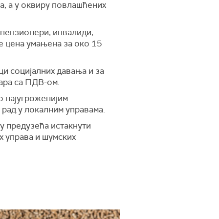
а, а у оквиру повлашћених
 пензионери, инвалиди,
је цена умањена за око 15
ци социјалних давања и за
ара са ПДВ-ом.
но најугроженијим
 рад у локалним управама.
ту предузећа истакнути
х управа и шумских