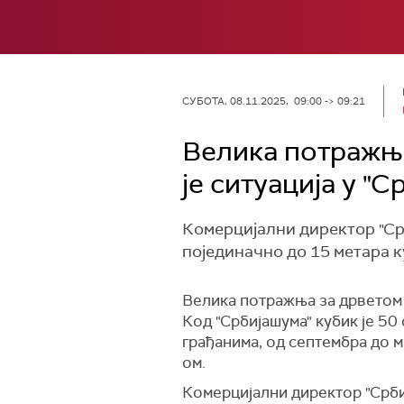
СУБОТА, 08.11.2025, 09:00 -> 09:21
Велика потражња
је ситуација у "
Комерцијални директор "Ср
појединачно до 15 метара к
Велика потражња за дрветом 
Код "Србијашума" кубик је 50
грађанима, од септембра до м
ом.
Комерцијални директор "Срби