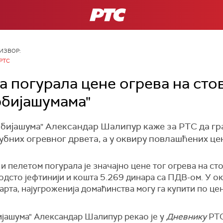
РТС
ИЗВОР:
РТС
 погурала цене огрева на сто
Србијашумама"
бијашума" Александар Шалипур каже за РТС да гра
убних огревног дрвета, а у оквиру повлашћених цен
и пелетом погурала је значајно цене тог огрева на с
 одсто јефтинији и кошта 5.269 динара са ПДВ-ом. У 
арта, најугроженија домаћинства могу га купити по це
јашума" Александар Шалипур рекао је у
Дневнику
РТС