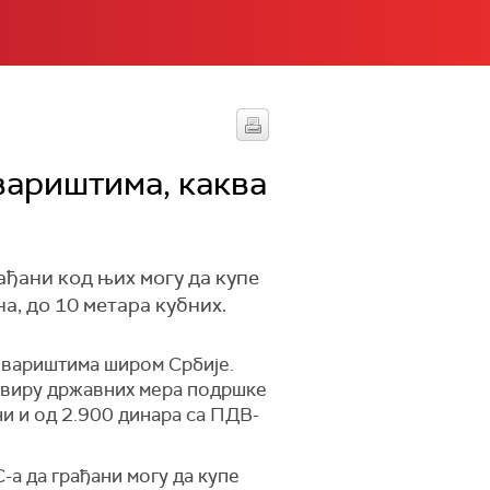
вариштима, каква
ђани код њих могу да купе
а, до 10 метара кубних.
товариштима широм Србије.
оквиру државних мера подршке
ни и од 2.900 динара са ПДВ-
-а да грађани могу да купе