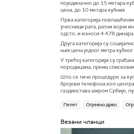
појединачно до 15 метара ку
цена, до 10 метара кубних.
Прва категорија повлашћених,
учесници рата, ратни војни и
одсто, и износи 4.478 динара 
Друга категорија су социјал
њих цена једног метра кубног
У трећој категорији су грађан
породицама, према списковима
Што се тиче процедуре за куп
бројеви телефона кол-центра 
газдинстава широм Србије, пу
Пелет
Огревно дрво
Огр
Везани чланци