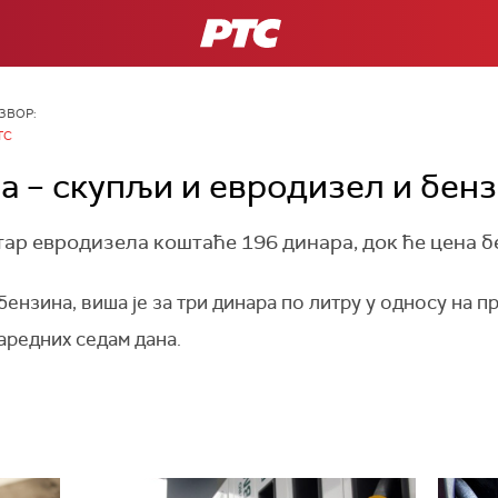
РТС
ЗВОР:
ТС
а – скупљи и евродизел и бен
ар евродизела коштаће 196 динара, док ће цена б
бензина, виша је за три динара по литру у односу на п
аредних седам дана.