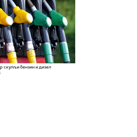
р скупљи бензин и дизел
.