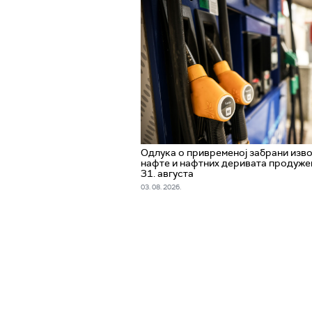
Одлука о привременој забрани изв
нафте и нафтних деривата продуже
31. августа
03. 08. 2026.