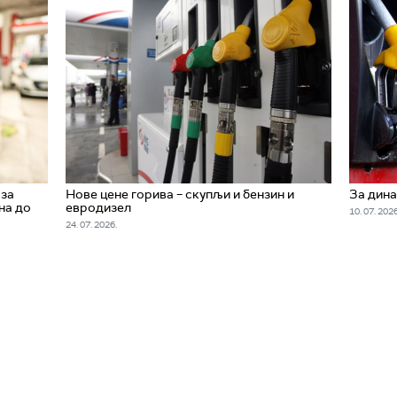
оза
Нове цене горива – скупљи и бензин и
За дина
на до
евродизел
10. 07. 2026
24. 07. 2026.