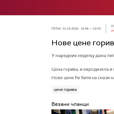
И
ПЕТАК, 31.10.2025, 10:46 -> 10:53
Р
Нове цене горив
У наредних недељу дана лит
Цена горива, и евродизела и 
Нове цене ће бити на снази н
цене горива
Везани чланци