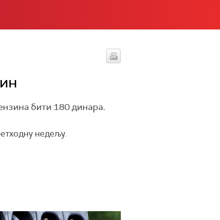
зин
ензина бити 180 динара.
ретходну недељу.