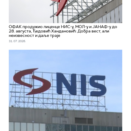
ОФАК продужио лиценце НИС-у, МОЛ-у и ЈАНАФ-у до
28. августа, Ђедовић Хандановић: Добра вест, али
неизвесност и даље траје
31. 07. 2026.