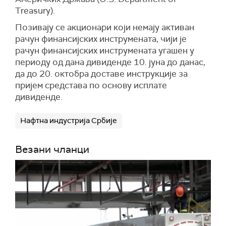
Treasury).
Позивају се акционари који немају активан
рачун финансијских инструмената, чији је
рачун финансијских инструмената угашен у
периоду од дана дивиденде 10. јуна до данас,
да до 20. октобра доставе инструкције за
пријем средстава по основу исплате
дивиденде.
Нафтна индустрија Србије
Везани чланци