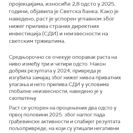
пројекцијама, износиће 2,8 одсто у 2025.
години, објавила је Светска банка. Како је
наведено, раст је успорен углавном због
нижег прилива страних директних
инвестиција (СДИ) и неизвесности на
светским тржиштима.
Средњорочно се очекује опоравак раста на
ниво између три и четири одсто. Након
добрих резултата у 2024, привреда је
изгубила замајац због нижег нивоа приватних
улагања и нето прилива СДИ у условима
глобалне неизвесности, наведено је у
саопштењу.
Раст се успорен на процењених два одсто у
првој половини 2025. због наглог пада
грађевинске активности и слабијег резултата
пољопривреде, на који су утицали негативни