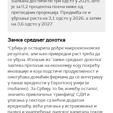
Балкана достићи ће три одсто у 2025, што
је за 0,2 процентна поена ниже од
претходних пројекција. Предвиђа се и
убрзање раста на 3,1 одсто у 2026, а затим
на 3,6 одсто у 2027.
Замка средњег дохотка
"Србија је остварила добре макроекономске
резултате, али њен привредни раст треба да
се убрза. Излазак из ’замке средњег дохотка’
захтева прелазак на економију коју покрећу
иновације и која подстиче продуктивност и
омогућава домаћим фирмама да се интегришу
у ланце вредности у Европској унији (и
глобално). За Србију, то би, између осталог,
значило привлачење ’гринфилд’ СДИ и
улагања у секторе са већом додатом
вредношћу, већа улагања у истраживање и
развој и унапређење људског капитала током