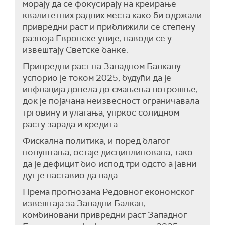
морају да се фокусирају на креирање
квалитетних радних места како би одржали
привредни раст и приближили се степену
развоја Европске уније, наводи се у
извештају Светске банке.
Привредни раст на Западном Балкану
успорио је током 2025, будући да је
инфлација довела до смањења потрошње,
док је појачана неизвесност ограничавала
трговину и улагања, упркос солидном
расту зарада и кредита.
Фискална политика, и поред благог
попуштања, остаје дисциплинована, тако
да је дефицит био испод три одсто а јавни
дуг је наставио да пада.
Према прогнозама Редовног економског
извештаја за Западни Балкан,
комбиновани привредни раст Западног