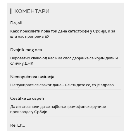
КОМЕНТАРИ
Da, ali...
Како преживети прва три дана катастрофе у Србији, и за
шта нас припрема ЕУ
Dvojnik mog oca
Вероватно свако од нас има свог двојника са којим дели и
сличну ДНК
Nemogućnost tusiranja
Не туширате се сваког дана – не стидите се, то је здраво
Cestitke za uspeh
Да ли сте знали да се најбоље грамофонске ручице
производе у Србији
Re: Eh...