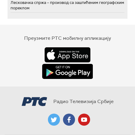
Лесковачка спржа – производ са заштићеним географским
пореклом
Преузмите РТС мобилну апликацију
Радио Телевизија Србије