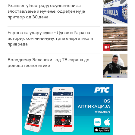
Ухапшен у Београду осумњичени за
злостављање и мучење, одређен му је
притвор од 30 дана
Европа на удару суше – Дунав и Рајна на
историјском минимуму, трпе енергетика и
привреда
Володимир Зеленски - од ТВ екрана до
ровова геополитике