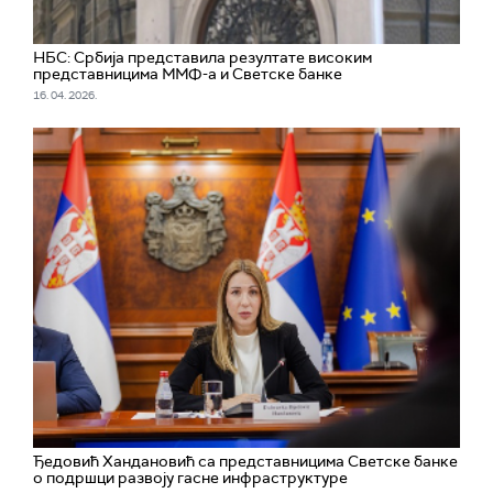
НБС: Србија представила резултате високим
представницима ММФ-а и Светске банке
16. 04. 2026.
Ђедовић Хандановић са представницима Светске банке
о подршци развоју гасне инфраструктуре