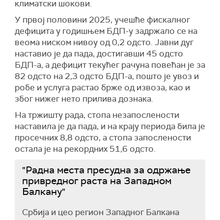
климатски шокови.
У првој половини 2025, учешће фискалног
дефицита у годишњем БДП-у задржало се на
веома ниском нивоу од 0,2 одсто. Јавни дуг
наставио је да пада, достигавши 45 одсто
БДП-а, а дефицит текућег рачуна повећан је за
82 одсто на 2,3 одсто БДП-а, пошто је увоз и
робе и услуга растао брже од извоза, као и
због нижег нето прилива дознака.
На тржишту рада, стопа незапослености
наставила је да пада, и на крају периода била је
просечних 8,8 одсто, а стопа запослености
остала је на рекордних 51,6 одсто.
"Радна места пресудна за одржање
привредног раста на Западном
Балкану"
Србија и цео регион Западног Балкана