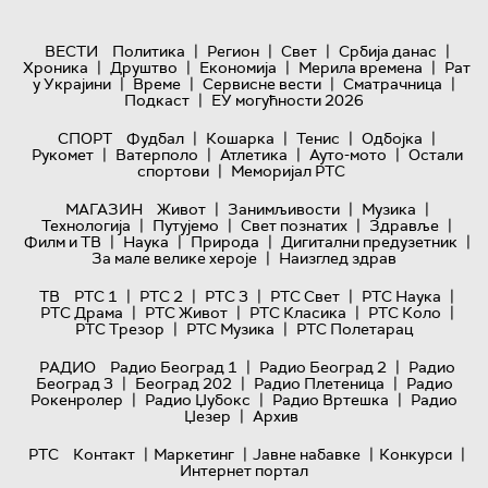
|
|
|
|
ВЕСТИ
Политика
Регион
Свет
Србија данас
|
|
|
|
Хроника
Друштво
Економија
Мерила времена
Рат
|
|
|
|
у Украјини
Време
Сервисне вести
Сматрачница
|
Подкаст
ЕУ могућности 2026
|
|
|
|
СПОРТ
Фудбал
Кошарка
Тенис
Одбојка
|
|
|
|
Рукомет
Ватерполо
Атлетика
Ауто-мото
Остали
|
спортови
Меморијал РТС
|
|
|
МАГАЗИН
Живот
Занимљивости
Музика
|
|
|
|
Технологијa
Путујемо
Свет познатих
Здравље
|
|
|
|
Филм и ТВ
Наука
Природа
Дигитални предузетник
|
За мале велике хероје
Наизглед здрав
|
|
|
|
|
ТВ
РТС 1
РТС 2
РТС 3
РТС Свет
РТС Наука
|
|
|
|
РТС Драма
РТС Живот
РТС Класика
РТС Коло
|
|
РТС Трезор
РТС Музика
РТС Полетарац
|
|
РАДИО
Радио Београд 1
Радио Београд 2
Радио
|
|
|
Београд 3
Београд 202
Радио Плетеница
Радио
|
|
|
Рокенролер
Радио Џубокс
Радио Вртешка
Радио
|
Џезер
Архив
|
|
|
|
РТС
Контакт
Маркетинг
Јавне набавке
Конкурси
Интернет портал