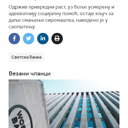
Одржив привредни раст, уз боље усмерену и
адекватнију социјалну помоћ, остаје кључ за
даље смањење сиромаштва, наведено је у
саопштењу.
Светска банка
Везани чланци