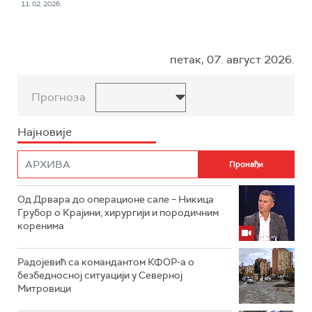
11. 02. 2026.
петак, 07. август 2026.
Прогноза
Најновије
Од Дрвара до операционе сале – Никица
Грубор о Крајини, хирургији и породичним
коренима
Радојевић са командантом КФОР-а о
безбедносној ситуацији у Северној
Митровици