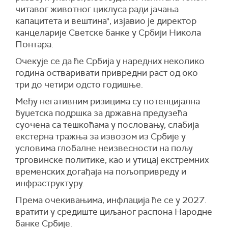
читавог животног циклуса ради јачања
капацитета и вештина", изјавио је директор
канцеларије Светске банке у Србији Никола
Понтара.
Очекује се да ће Србија у наредних неколико
година остваривати привредни раст од око
три до четири одсто годишње.
Међу негативним ризицима су потенцијална
буџетска подршка за државна предузећа
суочена са тешкоћама у пословању, слабија
екстерна тражња за извозом из Србије у
условима глобалне неизвесности на пољу
трговинске политике, као и утицај екстремних
временских догађаја на пољопривреду и
инфраструктуру.
Према очекивањима, инфлација ће се у 2027.
вратити у средиште циљаног распона Народне
банке Србије.