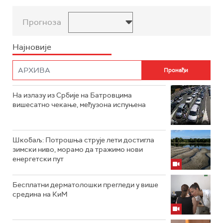
Прогноза
Најновије
На излазу из Србије на Батровцима
вишесатно чекање, међузона испуњена
Шкобаљ: Потрошња струје лети достигла
зимски ниво, морамо да тражимо нови
енергетски пут
Бесплатни дерматолошки прегледи у више
средина на КиМ