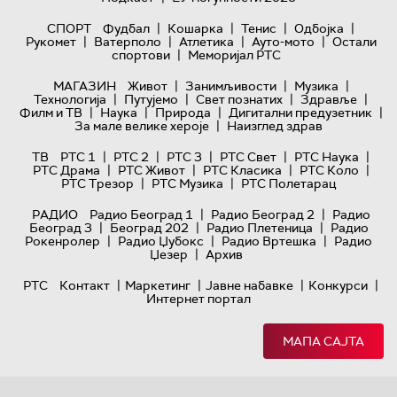
|
|
|
|
СПОРТ
Фудбал
Кошарка
Тенис
Одбојка
|
|
|
|
Рукомет
Ватерполо
Атлетика
Ауто-мото
Остали
|
спортови
Меморијал РТС
|
|
|
МАГАЗИН
Живот
Занимљивости
Музика
|
|
|
|
Технологијa
Путујемо
Свет познатих
Здравље
|
|
|
|
Филм и ТВ
Наука
Природа
Дигитални предузетник
|
За мале велике хероје
Наизглед здрав
|
|
|
|
|
ТВ
РТС 1
РТС 2
РТС 3
РТС Свет
РТС Наука
|
|
|
|
РТС Драма
РТС Живот
РТС Класика
РТС Коло
|
|
РТС Трезор
РТС Музика
РТС Полетарац
|
|
РАДИО
Радио Београд 1
Радио Београд 2
Радио
|
|
|
Београд 3
Београд 202
Радио Плетеница
Радио
|
|
|
Рокенролер
Радио Џубокс
Радио Вртешка
Радио
|
Џезер
Архив
|
|
|
|
РТС
Контакт
Маркетинг
Јавне набавке
Конкурси
Интернет портал
МАПА САЈТА