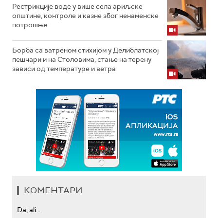
Рестрикције воде у више села ариљске
општине, контроле и казне због ненаменске
потрошње
Борба са ватреном стихијом у Делиблатској
пешчари и на Столовима, стање на терену
зависи од температуре и ветра
КОМЕНТАРИ
Da, ali...