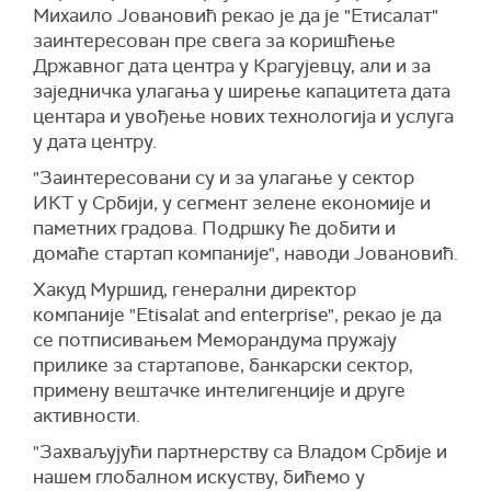
Михаило Јовановић рекао је да је "Етисалат"
заинтересован пре свега за коришћење
Државног дата центра у Крагујевцу, али и за
заједничка улагања у ширење капацитета дата
центара и увођење нових технологија и услуга
у дата центру.
"Заинтересовани су и за улагање у сектор
ИКТ у Србији, у сегмент зелене економије и
паметних градова. Подршку ће добити и
домаће стартап компаније", наводи Јовановић.
Хакуд Муршид, генерални директор
компаније "Etisalat and enterprise", рекао је да
се потписивањем Меморандума пружају
прилике за стартапове, банкарски сектор,
примену вештачке интелигенције и друге
активности.
"Захваљујући партнерству са Владом Србије и
нашем глобалном искуству, бићемо у