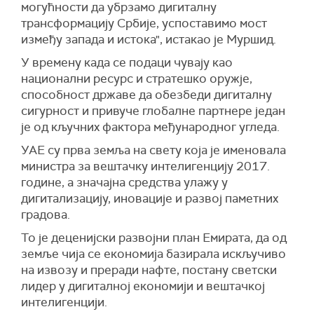
могућности да убрзамо дигиталну
трансформацију Србије, успоставимо мост
између запада и истока", истакао је Муршид.
У времену када се подаци чувају као
национални ресурс и стратешко оружје,
способност државе да обезбеди дигиталну
сигурност и привуче глобалне партнере један
је од кључних фактора међународног угледа.
УАЕ су прва земља на свету која је именовала
министра за вештачку интелигенцију 2017.
године, а значајна средства улажу у
дигитализацију, иновације и развој паметних
градова.
То је деценијски развојни план Емирата, да од
земље чија се економија базирала искључиво
на извозу и преради нафте, постану светски
лидер у дигиталној економији и вештачкој
интелигенцији.