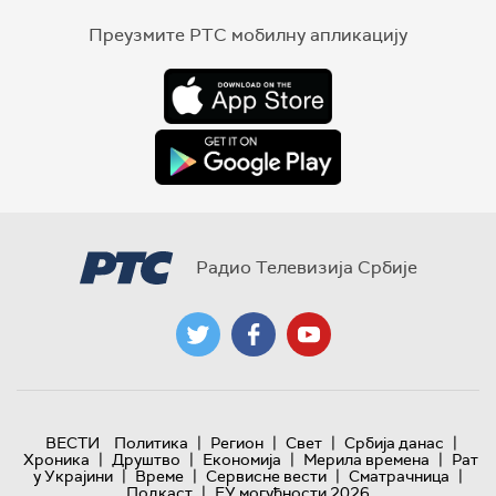
Преузмите РТС мобилну апликацију
Радио Телевизија Србије
|
|
|
|
ВЕСТИ
Политика
Регион
Свет
Србија данас
|
|
|
|
Хроника
Друштво
Економија
Мерила времена
Рат
|
|
|
|
у Украјини
Време
Сервисне вести
Сматрачница
|
Подкаст
ЕУ могућности 2026