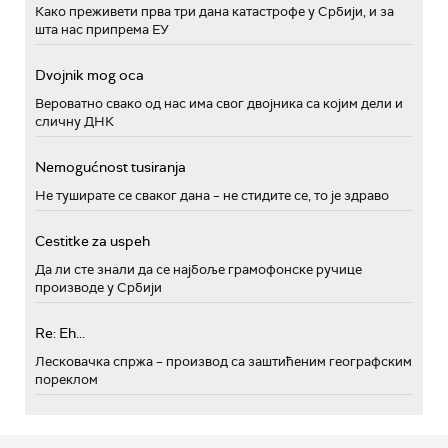
Како преживети прва три дана катастрофе у Србији, и за
шта нас припрема ЕУ
Dvojnik mog oca
Вероватно свако од нас има свог двојника са којим дели и
сличну ДНК
Nemogućnost tusiranja
Не туширате се сваког дана – не стидите се, то је здраво
Cestitke za uspeh
Да ли сте знали да се најбоље грамофонске ручице
производе у Србији
Re: Eh...
Лесковачка спржа – производ са заштићеним географским
пореклом