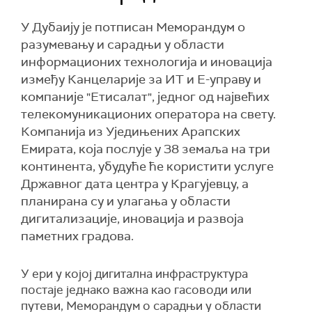
У Дубаију је потписан Меморандум о
разумевању и сарадњи у области
информационих технологија и иновација
између Канцеларије за ИТ и Е-управу и
компаније "Етисалат", једног од највећих
телекомуникационих оператора на свету.
Компанија из Уједињених Арапских
Емирата, која послује у 38 земаља на три
континента, убудуће ће користити услуге
Државног дата центра у Крагујевцу, а
планирана су и улагања у области
дигитализације, иновација и развоја
паметних градова.
У ери у којој дигитална инфраструктура
постаје једнако важна као гасоводи или
путеви, Меморандум о сарадњи у области