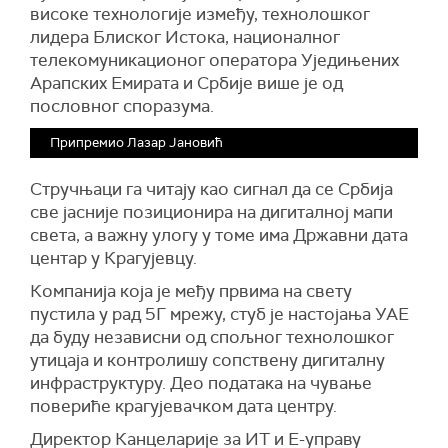
високе технологије између, технолошког
лидера Блиског Истока, националног
телекомуникационог оператора Уједињених
Арапских Емирата и Србије више је од
пословног споразума.
Припремио Лазар Јановић
Стручњаци га читају као сигнал да се Србија
све јасније позиционира на дигиталној мапи
света, а важну улогу у томе има Државни дата
центар у Крагујевцу.
Компанија која је међу првима на свету
пустила у рад 5Г мрежу, стуб је настојања УАЕ
да буду независни од спољног технолошког
утицаја и контролишу сопствену дигиталну
инфраструктуру. Део података на чување
повериће крагујевачком дата центру.
Директор Канцеларије за ИТ и Е-управу