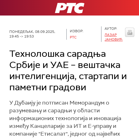
РТС
АУТОР:
ИЗВОР:
ПОНЕДЕЉАК, 08.09.2025,
ЛАЗАР
19:45 -> 19:53
РТС
ЈАНОВИЋ
Технолошка сарадња
Србије и УАЕ – вештачка
интелигенција, стартапи и
паметни градови
У Дубаију је потписан Меморандум о
разумевању и сарадњи у области
информационих технологија и иновација
између Канцеларије за ИТ и Е-управу и
компаније "Етисалат", једног од највећих