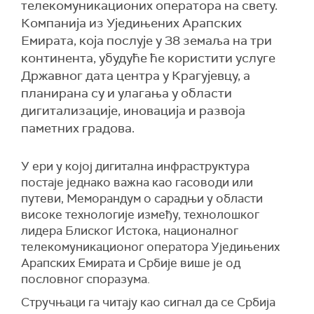
телекомуникационих оператора на свету.
Компанија из Уједињених Арапских
Емирата, која послује у 38 земаља на три
континента, убудуће ће користити услуге
Државног дата центра у Крагујевцу, а
планирана су и улагања у области
дигитализације, иновација и развоја
паметних градова.
У ери у којој дигитална инфраструктура
постаје једнако важна као гасоводи или
путеви, Меморандум о сарадњи у области
високе технологије између, технолошког
лидера Блиског Истока, националног
телекомуникационог оператора Уједињених
Арапских Емирата и Србије више је од
пословног споразума.
Стручњаци га читају као сигнал да се Србија