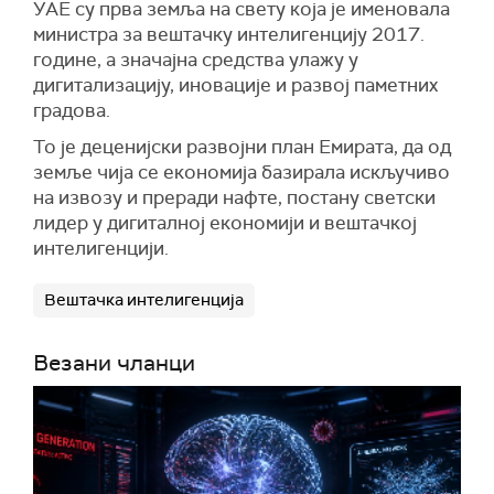
УАЕ су прва земља на свету која је именовала
министра за вештачку интелигенцију 2017.
године, а значајна средства улажу у
дигитализацију, иновације и развој паметних
градова.
То је деценијски развојни план Емирата, да од
земље чија се економија базирала искључиво
на извозу и преради нафте, постану светски
лидер у дигиталној економији и вештачкој
интелигенцији.
Вештачка интелигенција
Везани чланци