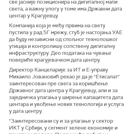
све јасније позиционира на дигиталној мапи
света, а важну улогу у томе има Државни дата
центар у Крагујевцу.
Компанија која је међу првима на свету
пустила у рад 5Г мрежу, стуб је настојања УАЕ
да буду независни од спољног технолошког
утицаја и контролишу сопствену дигиталну
инфраструктуру. Део података на чување
повериће крагујевачком дата центру.
Директор Канцеларије за ИТ и Е-управу
Михаило Јовановић рекао је да је "Етисалат"
заинтересован пре свега за коришћење
Државног дата центра у Крагујевцу, али и за
заједничка улагања у ширење капацитета дата
центара и увођење нових технологија и услуга
у дата центру.
"Заинтересовани су и за улагање у сектор
ИКТ у Србији, у сегмент зелене економије и