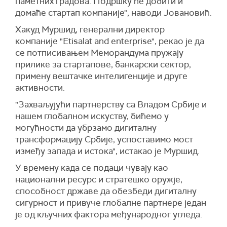
паметних градова. Подршку ће добити и
домаће стартап компаније", наводи Јовановић.
Хакуд Муршид, генерални директор
компаније "Etisalat and enterprise", рекао је да
се потписивањем Меморандума пружају
прилике за стартапове, банкарски сектор,
примену вештачке интелигенције и друге
активности.
"Захваљујући партнерству са Владом Србије и
нашем глобалном искуству, бићемо у
могућности да убрзамо дигиталну
трансформацију Србије, успоставимо мост
између запада и истока", истакао је Муршид.
У времену када се подаци чувају као
национални ресурс и стратешко оружје,
способност државе да обезбеди дигиталну
сигурност и привуче глобалне партнере један
је од кључних фактора међународног угледа.