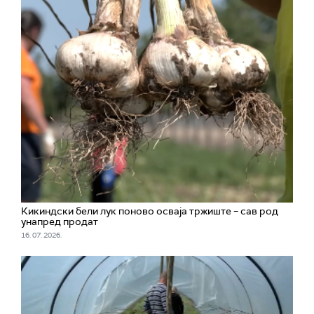
Кикиндски бели лук поново осваја тржиште – сав род
унапред продат
16. 07. 2026.