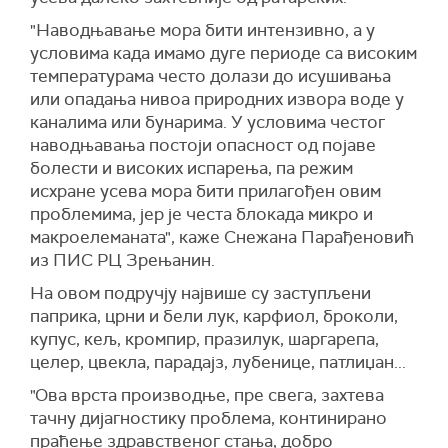
"Наводњавање мора бити интензивно, а у
условима када имамо дуге периоде са високим
температурама често долази до исушивања
или опадања нивоа природних извора воде у
каналима или бунарима. У условима честог
наводњавања постоји опасност од појаве
болести и високих испарења, па режим
исхране усева мора бити прилагођен овим
проблемима, јер је честа блокада микро и
макроелеманата", каже Снежана Парађеновић
из ПИС РЦ Зрењанин.
На овом подручју највише су заступљени
паприка, црни и бели лук, карфиол, броколи,
купус, кељ, кромпир, празилук, шаргарепа,
целер, цвекла, парадајз, лубенице, патлиџан...
"Ова врста производње, пре свега, захтева
тачну дијагностику проблема, континирано
праћење здравственог стања, добро