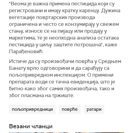
"Веома је важна примена пестицида који су
регистровани и имају кратку каренцу. Дужина
вегетације повртарских производа
ограничена и често се конзумирају у свежем
стању, износе се на пијацу или продају у
маркетима, те је неопходна анализа остатака
пестицида у циљу заштите потрошача", каже
Парађеновић.
Истиче да су произвођачи поврћа у Средњем
Банату врло одговорини и да сарађују са
пољопривредном инспекцијом. О примени
препарата води се тачна евиденција, што је
битно како због самих произвођача, тако и
због пласмана на тржиште.
пољопривредници
поврће
ратари
Везани чланци