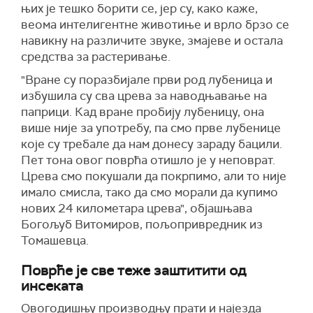
њих је тешко борити се, јер су, како каже,
веома интелигентне животиње и врло брзо се
навикну на различите звуке, змајеве и остала
средства за растеривање.
"Вране су поразбијале први род лубеница и
избушила су сва црева за наводњавање на
паприци. Кад вране пробију лубеницу, она
више није за употребу, па смо прве лубенице
које су требале да нам донесу зараду бацили.
Пет тона овог поврћа отишло је у неповрат.
Црева смо покушали да покрпимо, али то није
имало смисла, тако да смо морали да купимо
нових 24 километара црева", објашњава
Богољуб Витомиров, пољопривредник из
Томашевца.
Поврће је све теже заштитити од
инсеката
Овогодишњу производњу прати и најезда