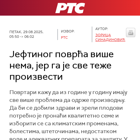
РТС
АУТОР:
ИЗВОР:
ПЕТАК, 29.08.2025,
ЗОРИЦА
05:50 -> 06:02
РТС
СИНАДИНОВИЋ
Јефтиног поврћа више
нема, јер га је све теже
произвести
Повртари кажу да из године у годину имају
све више проблема да одрже производњу.
Да би се добили здрави и зрели плодови
потребно је пронаћи квалитетно семе и
изборити се са климатским променама,
болестима, штеточинама, недостатком
воде и адекватних препарата за заштиту. У