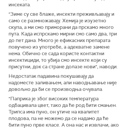
инсеката.
"Зиме су све блаже, инсекти преживљавају и
само се размножавају. Хемија је изузетно
скупа, а ми смо приморани да прскамо много
пута. Када испрскамо мирни смо само два, три
до пет дана. Много је ефикасних препарата
повучено из употребе, а адекватне замене
нема. Обично се сада користе контактни
инсектициди, то убија смо инсекте који су
присутни, док са стране долазе нови", наводи.
Недостатак падавина покушавају да
надоместе заливањем, али наводњавање није
довољно да би се производња очувала.
"Паприка је због високих температура
одбацивала цвет, тако да ће род бити смањен.
Трипса има пуно, он утиче на квалитет
плодова, па не можемо да се надамо да ће
бити пуно прве класе. А она нас и извлачи, ако