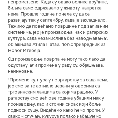
непромењене. Када су овако велике врућине,
биљке само одржавамо у животу, напретка
нема. Прошле године почеле су да се
развијају тек у септембру, када је захладнело.
Тежимо да повећамо површине под заливним
системима, јер је производња, чак и ратарских
култура, сада незамислива без наводњавања",
објашњава Атила Патаи, пољопривредник из
Новог Итебеја.
Од производње поврћа не могу тако лако да
одустану, али промене у раду су, објашњава,
неминовне.
"Промене култура у повртарству за сада нема,
јер смо за те артикле везани уговорима са
трговинским ланцима са којима радимо. У
ратарству смо већ ове године убацили мак у
производњу, као и сточни сирак који боље
подноси сушу. Видећемо како ћемо проћи. У
сваком случају, кукуруз полако избацујемо.