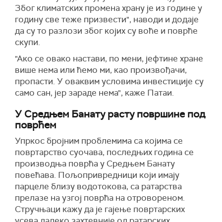
Због климатских промена храну је из године у
годину све теже призвести", наводи и додаје
да су то разлози због којих су воће и поврће
скупи.
"Ако се овако настави, по мени, јефтине хране
више нема или ћемо ми, као произвођачи,
пропасти. У оваквим условима инвестиције су
само сан, јер зараде нема", каже Патаи.
У Средњем Банату расту површине под
поврћем
Упркос бројним проблемима са којима се
повртарство суочава, последњих година се
производња поврћа у Средњем Банату
повећава. Пољопривредници који имају
парцеле близу водотокова, са ратарства
прелазе на узгој поврћа на отровореном.
Стручњаци кажу да је гајење повртарских
усева далеко захтевније од ратарских.