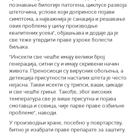
познавање билогије патогена, циклусе развоја
штеточина, услове који доприносе појави
симптома, а најважнија је санација и решавање
ових проблема у циљу производње
квалитених усева", објашњава и додаје да је
све теже утврдити праве узроке болести
биљака.
"Инсекти све чешће имају велики број
генерација, ситни су и имају скривени начин
живота. Преносиоци су вирусних обољења, а
детекција присутности насталих штета је често
нејасна. Такви исекти су трипси, ваши, цикаде
и све чешће гриње. Такође, због високих
температура све је више присутна и појава
смотавца и совица, чије ларве праве озбиљне
проблеме", наводи.
У производњи хране, посебно у повртарству,
битно је изабрати праве препарате за заштиту.