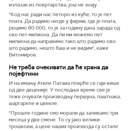
излазак из повртарства, још не знају.
"Код нас ради нас петоро из куће, то је пет
плата. Да радимо негде у фирми, где је плата,
рецимо 80.000, то је за годину дана зарада од
око пет милиона. Да ли ми можемо пет
милиона да направимо тако што радимо ово
што радимо, нешто баш и не видим", каже
Витомиров.
Не треба очекивати да ће храна да
појефтини
И на имању Атиле Патаиа поврће се гаји више
од две деценије. У последње време све је
теже очувати производњу першуна, паштнака,
шаргарепе и цвекле.
"Прошле године смо морали да заливамо три
месеца у две смене. То су јако велики
трошкови, а цене наших производа су остале