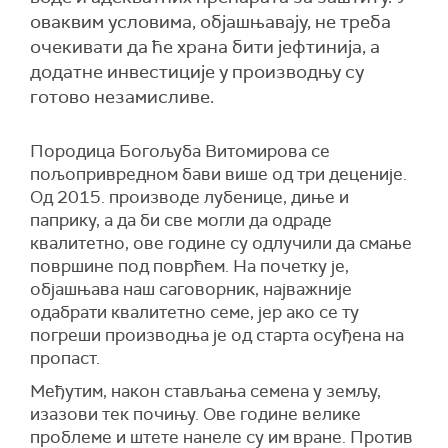
оваквим условима, објашњавају, не треба
очекивати да ће храна бити јефтинија, а
додатне инвестиције у производњу су
готово незамисливе.
Породица Богољуба Витомирова се
пољопривредном бави више од три деценије.
Од 2015. производе лубенице, диње и
паприку, а да би све могли да одраде
квалитетно, ове године су одлучили да смање
површине под поврћем. На почетку је,
објашњава наш саговорник, најважније
одабрати квалитетно семе, јер ако се ту
погреши производња је од старта осуђена на
пропаст.
Међутим, након стављања семена у земљу,
изазови тек почињу. Ове године велике
проблеме и штете нанеле су им вране. Против