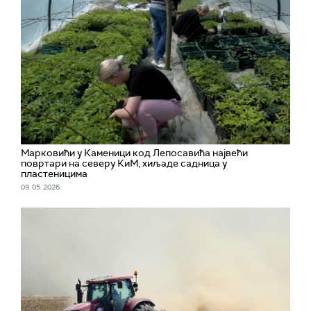
Марковићи у Каменици код Лепосавића највећи
повртари на северу КиМ, хиљаде садница у
пластеницима
09. 05. 2026.