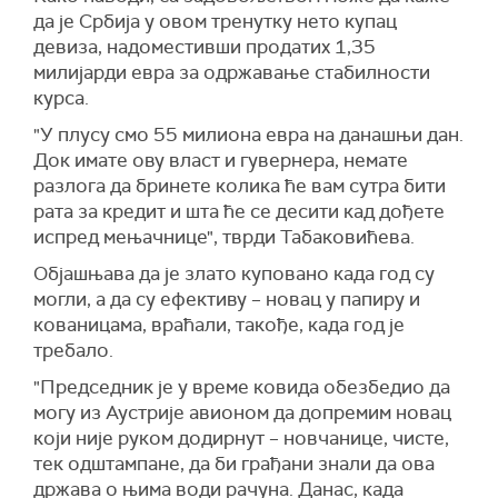
да је Србија у овом тренутку нето купац
девиза, надоместивши продатих 1,35
милијарди евра за одржавање стабилности
курса.
"У плусу смо 55 милиона евра на данашњи дан.
Док имате ову власт и гувернера, немате
разлога да бринете колика ће вам сутра бити
рата за кредит и шта ће се десити кад дођете
испред мењачнице", тврди Табаковићева.
Објашњава да је злато куповано када год су
могли, а да су ефективу – новац у папиру и
кованицама, враћали, такође, када год је
требало.
"Председник је у време ковида обезбедио да
могу из Аустрије авионом да допремим новац
који није руком додирнут – новчанице, чисте,
тек одштампане, да би грађани знали да ова
држава о њима води рачуна. Данас, када