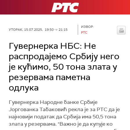
РТС
ИЗВОР:
УТОРАК, 15.07.2025, 19:50 -> 21:15
РТС
Гувернерка НБС: Не
распродајемо Србију него
је кућимо, 50 тона злата у
резервама паметна
одлука
Гувернерка Народне банке Србије
Јоргованка Табаковић рекла је за РТС да је
најновији податак да Србија има 50,5 тона
злата у резервама. "Важно је да купује ко