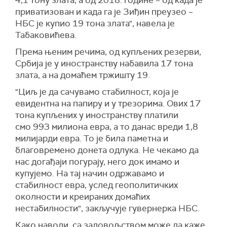
4,1 тону злата, а од 2018. године – од када је
приватизован и када га је Зиђин преузео –
НБС је купио 19 тона злата", навела је
Табаковићева.
Према њеним речима, од купљених резерви,
Србија је у иностранству набавила 17 тона
злата, а на домаћем тржишту 19.
"Циљ је да сачувамо стабилност, која је
евидентна на папиру и у трезорима. Ових 17
тона купљених у иностранству платили
смо 993 милиона евра, а то данас вреди 1,8
милијарди евра. То је била паметна и
благовремено донета одлука. Не чекамо да
нас догађаји погурају, него док имамо и
купујемо. На тај начин одржавамо и
стабилност евра, услед геополитичких
околности и креираних домаћих
нестабилности", закључује гувернерка НБС.
Како наводи, са задовољством може да каже