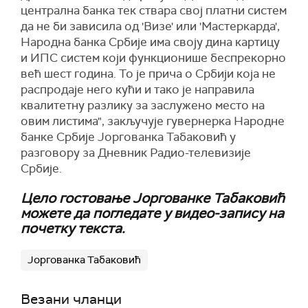
централна банка тек ствара свој платни систем
да не би зависила од 'Визе' или 'Мастеркарда',
Народна банка Србије има своју дина картицу
и ИПС систем који функционише беспрекорно
већ шест година. То је прича о Србији која не
распродаје него кући и тако је направила
квалитетну разлику за заслужено место на
овим листима", закључује гувернерка Народне
банке Србије Јоргованка Табаковић у
разговору за Дневник Радио-телевизије
Србије.
Цело гостовање Јоргованке Табаковић
можете да погледате у видео-запису на
почетку текста.
Јоргованка Табаковић
Везани чланци