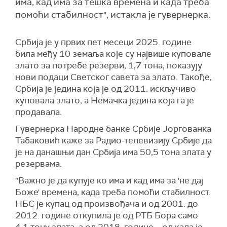
има, кад има за тешка времена и када треба
помоћи стабилност", истакла је гувернерка.
Србија је у првих пет месеци 2025. године
била међу 10 земаља које су највише куповале
злато за потребе резерви, 1,7 тона, показују
нови подаци Светског савета за злато. Такође,
Србија је једина која је од 2011. искључиво
куповала злато, а Немачка једина која га је
продавала.
Гувернерка Народне банке Србије Јоргованка
Табаковић каже за Радио-телевизију Србије да
је на данашњи дан Србија има 50,5 тона злата у
резервама.
"Важно је да купује ко има и кад има за 'не дај
Боже' времена, када треба помоћи стабилност.
НБС је купац од произвођача и од 2001. до
2012. године откупила је од РТБ Бора само