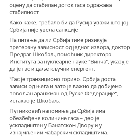
оцену да стабилан доток гаса одражава
стабилност.
Како каже, требало би да Русија уважи што јој
Србија није увела санкције
На питање да ли Србија тиме ризикује
претерану зависност од једног извора, доктор
Предраг Шкобаљ, помоћник директора
Института за нуклеарне науке "Винча", указује
да је гас и даље кључни енергент.
"Гас је транзиционо гориво. Србија доста
зависи од њега и зато је важно да добијемо
повољан аранжман од Руске Федерације",
истакао је Шкобаљ.
Путниковић напомиње да Србија има
обезбеђене количине гаса – део је
ускладиштен у Банатском Двору и у
изнајмљеним мађарским складиштима.