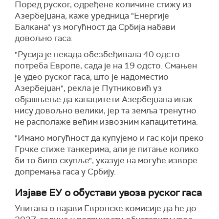
Поред руског, одређене количине стижу из
Азербејџана, каже уредница "Енергије
Балкана" уз могућност да Србија набави
довољно гаса.
"Русија је некада обезбеђивала 40 одсто
потреба Европе, сада је на 19 одсто. Смањен
је удео руског гаса, што је надоместио
Азербејџан", рекла је Путниковић уз
објашњење да капацитети Азербејџана ипак
нису довољно велики, јер та земља тренутно
не располаже већим извозним капацитетима.
"Имамо могућност да купујемо и гас који преко
Грчке стиже танкерима, али је питање колико
би то било скупље", указује на могуће изворе
допремања гаса у Србију.
Изјаве ЕУ о обустави увоза руског гаса
Упитана о најави Европске комисије да ће до