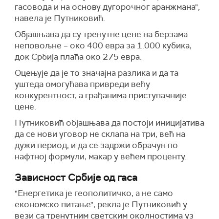
гасовода и на основу дугорочног аранжмана",
навела је Путниковић.
Објашњава да су тренутне цене на берзама
неповољне – око 400 евра за 1.000 кубика,
док Србија плаћа око 275 евра.
Оцењује да је то значајна разлика и да та
уштеда омогућава привреди већу
конкурентност, а грађанима приступачније
цене.
Путниковић објашњава да постоји иницијатива
да се нови уговор не склапа на три, већ на
дужи период, и да се задржи обрачун по
нафтној формули, макар у већем проценту.
Зависност Србије од гаса
"Енергетика је геополитичко, а не само
економско питање", рекла је Путниковић у
вези са тренутним светским околностима уз