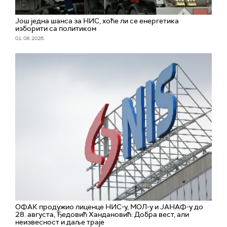
Још једна шанса за НИС, хоће ли се енергетика
изборити са политиком
01. 08. 2026.
ОФАК продужио лиценце НИС-у, МОЛ-у и ЈАНАФ-у до
28. августа, Ђедовић Хандановић: Добра вест, али
неизвесност и даље траје