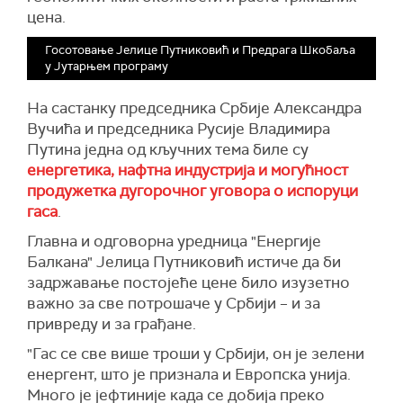
цена.
Госотовање Јелице Путниковић и Предрага Шкобаља
у Јутарњем програму
На састанку председника Србије Александра
Вучића и председника Русије Владимира
Путина једна од кључних тема биле су
енергетика, нафтна индустрија и могућност
продужетка дугорочног уговора о испоруци
гаса
.
Главна и одговорна уредница "Енергије
Балкана" Јелица Путниковић истиче да би
задржавање постојеће цене било изузетно
важно за све потрошаче у Србији – и за
привреду и за грађане.
"Гас се све више троши у Србији, он је зелени
енергент, што је признала и Европска унија.
Много је јефтиније када се добија преко