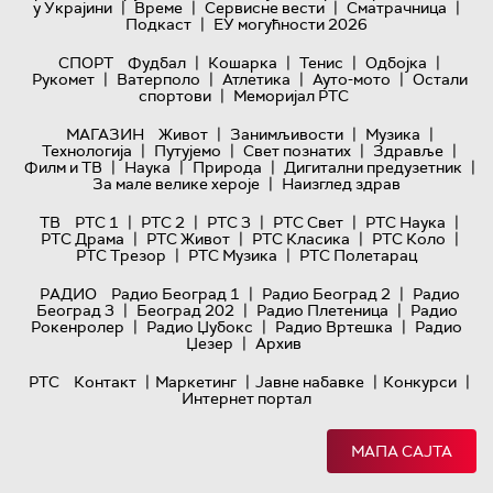
|
|
|
|
у Украјини
Време
Сервисне вести
Сматрачница
|
Подкаст
ЕУ могућности 2026
|
|
|
|
СПОРТ
Фудбал
Кошарка
Тенис
Одбојка
|
|
|
|
Рукомет
Ватерполо
Атлетика
Ауто-мото
Остали
|
спортови
Меморијал РТС
|
|
|
МАГАЗИН
Живот
Занимљивости
Музика
|
|
|
|
Технологијa
Путујемо
Свет познатих
Здравље
|
|
|
|
Филм и ТВ
Наука
Природа
Дигитални предузетник
|
За мале велике хероје
Наизглед здрав
|
|
|
|
|
ТВ
РТС 1
РТС 2
РТС 3
РТС Свет
РТС Наука
|
|
|
|
РТС Драма
РТС Живот
РТС Класика
РТС Коло
|
|
РТС Трезор
РТС Музика
РТС Полетарац
|
|
РАДИО
Радио Београд 1
Радио Београд 2
Радио
|
|
|
Београд 3
Београд 202
Радио Плетеница
Радио
|
|
|
Рокенролер
Радио Џубокс
Радио Вртешка
Радио
|
Џезер
Архив
|
|
|
|
РТС
Контакт
Маркетинг
Јавне набавке
Конкурси
Интернет портал
МАПА САЈТА