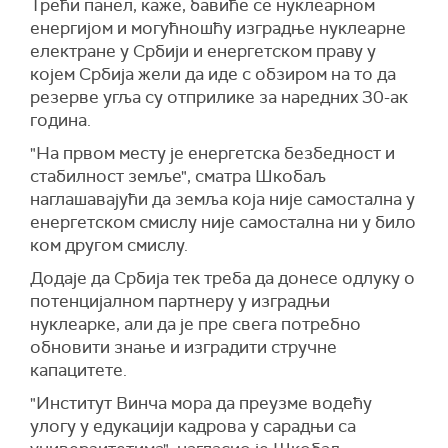
Трећи панел, каже, бавиће се нуклеарном
енергијом и могућношћу изградње нуклеарне
електране у Србији и енергетском праву у
којем Србија жели да иде с обзиром на то да
резерве угља су отприлике за наредних 30-ак
година.
"На првом месту је енергетска безбедност и
стабилност земље", сматра Шкобаљ
наглашавајући да земља која није самостална у
енергетском смислу није самостална ни у било
ком другом смислу.
Додаје да Србија тек треба да донесе одлуку о
потенцијалном партнеру у изградњи
нуклеарке, али да је пре свега потребно
обновити знање и изградити стручне
капацитете.
"Институт Винча мора да преузме водећу
улогу у едукацији кадрова у сарадњи са