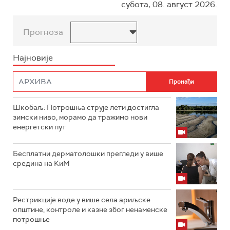
субота, 08. август 2026.
Прогноза
Најновије
Шкобаљ: Потрошња струје лети достигла
зимски ниво, морамо да тражимо нови
енергетски пут
Бесплатни дерматолошки прегледи у више
средина на КиМ
Рестрикције воде у више села ариљске
општине, контроле и казне због ненаменске
потрошње