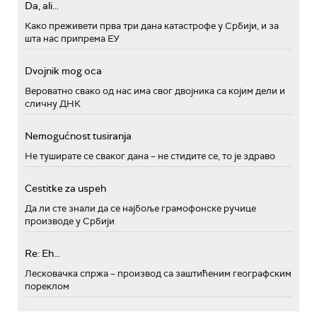
Da, ali...
Како преживети прва три дана катастрофе у Србији, и за
шта нас припрема ЕУ
Dvojnik mog oca
Вероватно свако од нас има свог двојника са којим дели и
сличну ДНК
Nemogućnost tusiranja
Не туширате се сваког дана – не стидите се, то је здраво
Cestitke za uspeh
Да ли сте знали да се најбоље грамофонске ручице
производе у Србији
Re: Eh...
Лесковачка спржа – производ са заштићеним географским
пореклом