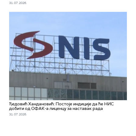
31. 07. 2026.
Ђедовић Хандановић: Постоје индиције да ће НИС
добити од ОФАК-а лиценцу за наставак рада
31. 07. 2026.