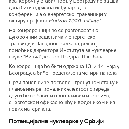
краткорочну стабилност, у Београду ће за два
дана бити одржана међународна
конференција о енергетској транзицији у
оквиру пројекта
Horizon 2020 "Initiate"
.
На конференцији ће се разговарати о
дугорочним решењима и енергетској
транзицији Западног Балкана, рекао је
помоћник директора Института за нуклеарне
науке "Винча" доктор Предраг Шкобаљ.
Конференција ће бити одржана 13. и 14. маја у
Београду, а биће предстаљена четири панела.
Први панел биће посвећен тренутном стању и
плановима регионалних електропривреда,
други ће се бавити обновљивим изворима,
енергетском ефикасношћу и водоником и из
нових материјала.
Потенцијалне нуклеарке у Србији