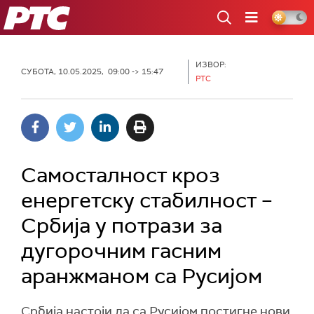
РТС
ИЗВОР:
СУБОТА, 10.05.2025, 09:00 -> 15:47
РТС
Самосталност кроз
енергетску стабилност –
Србија у потрази за
дугорочним гасним
аранжманом са Русијом
Србија настоји да са Русијом постигне нови