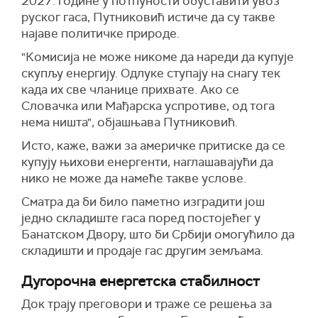
2027. године у потпуности обуставити увоз
руског гаса, Путниковић истиче да су такве
најаве политичке природе.
"Комисија не може никоме да нареди да купује
скупљу енергију. Одлуке ступају на снагу тек
када их све чланице прихвате. Ако се
Словачка или Мађарска успротиве, од тога
нема ништа", објашњава Путниковић.
Исто, каже, важи за америчке притиске да се
купују њихови енергенти, наглашавајући да
нико не може да намеће такве услове.
Сматра да би било паметно изградити још
једно складиште гаса поред постојећег у
Банатском Двору, што би Србији омогућило да
складишти и продаје гас другим земљама.
Дугорочна енергетска стабилност
Док трају преговори и траже се решења за