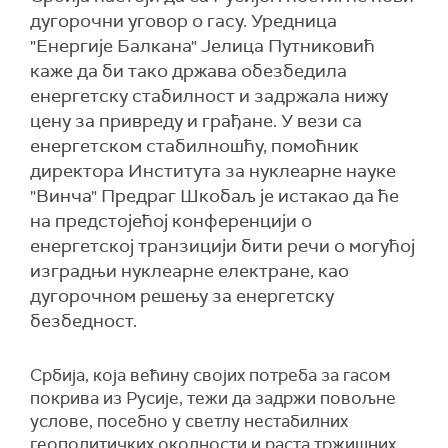
дугорочни уговор о гасу. Уредница
"Енергије Балкана" Јелица Путниковић
каже да би тако држава обезбедила
енергетску стабилност и задржала нижу
цену за привреду и грађане. У вези са
енергетском стабилношћу, помоћник
директора Института за нуклеарне науке
"Винча" Предраг Шкобаљ је истакао да ће
на предстојећој конференцији о
енергетској транзицији бити речи о могућој
изградњи нуклеарне електране, као
дугорочном решењу за енергетску
безбедност.
Србија, која већину својих потреба за гасом
покрива из Русије, тежи да задржи повољне
услове, посебно у светлу нестабилних
геополитичких околности и раста тржишних