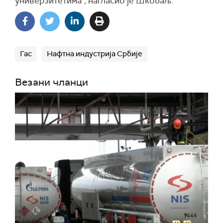
универзитетима", нагласио је Шкобаљ.
Гас
Нафтна индустрија Србије
Везани чланци