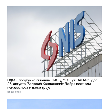
ОФАК продужио лиценце НИС-у, МОЛ-у и ЈАНАФ-у до
28. августа, Ђедовић Хандановић: Добра вест, али
неизвесност и даље траје
31. 07. 2026.