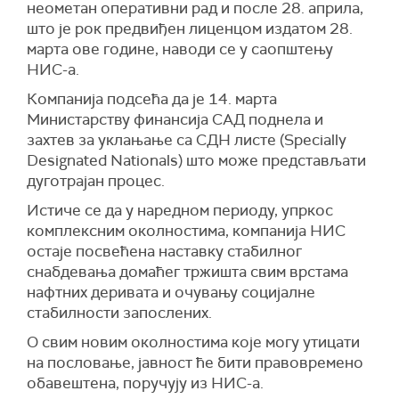
неометан оперативни рад и после 28. априла,
што је рок предвиђен лиценцом издатом 28.
марта ове године, наводи се у саопштењу
НИС-а.
Компанија подсећа да је 14. марта
Министарству финансија САД поднела и
захтев за уклањање са СДН листе (Specially
Designated Nationals) што може представљати
дуготрајан процес.
Истиче се да у наредном периоду, упркос
комплексним околностима, компанија НИС
остаје посвећена наставку стабилног
снабдевања домаћег тржишта свим врстама
нафтних деривата и очувању социјалне
стабилности запослених.
О свим новим околностима које могу утицати
на пословање, јавност ће бити правовремено
обавештена, поручују из НИС-а.