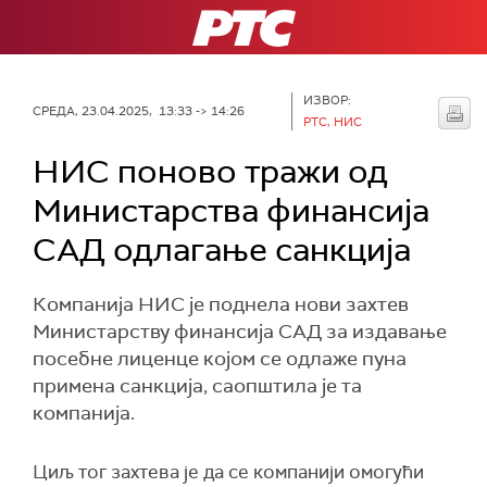
РТС
ИЗВОР:
СРЕДА, 23.04.2025, 13:33 -> 14:26
РТС, НИС
НИС поново тражи од
Министарства финансија
САД одлагање санкција
Компанија НИС је поднела нови захтев
Министарству финансија САД за издавање
посебне лиценце којом се одлаже пуна
примена санкција, саопштила је та
компанија.
Циљ тог захтева је да се компанији омогући