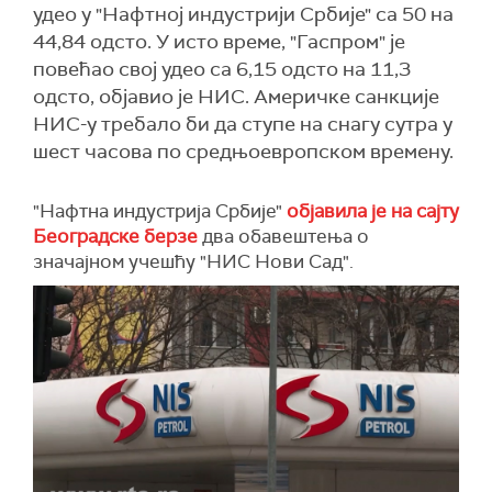
удео у "Нафтној индустрији Србије" са 50 на
44,84 одсто. У исто време, "Гаспром" је
повећао свој удео са 6,15 одсто на 11,3
одсто, објавио је НИС. Америчке санкције
НИС-у требало би да ступе на снагу сутра у
шест часова по средњоевропском времену.
"Нафтна индустрија Србије"
објавила је на сајту
Београдске берзе
два обавештења о
значајном учешћу "НИС Нови Сад".