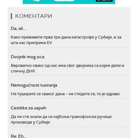
КОМЕНТАРИ
Da, ali...
Како преживети прва три дана катастрофе у Србији, и за
шта нас припрема ЕУ
Dvojnik mog oca
Вероватно свако од нас има свог двојника са којим дели и
сличну ДНК
Nemogućnost tusiranja
Не туширате се сваког дана – не стидите се, то је здраво
Cestitke za uspeh
Да ли сте знали да се најбоље грамофонске ручице
производе у Србији
Re: Eh...