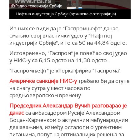
Нафтна индустрија Србије (архивска фотографија)
Из њих се види да је "Гаспромњефт" данас
смањио свој власнички удео у "Нафтној
индустрији Србије", и то са 50 на 44,84 одсто.
Истовремено, "Гаспром" је повећао свој удео
у НИС-у са 6,15 одсто на 11,30 одсто.
"Гаспромњефт" је кћерка фирма "Гаспрома".
Америчке санкције НИС-у
требало би да ступе
на снагу сутра у шест часова по
средњоевропском времену.
Председник Александар Вучић разговарао је
данас
са амбасадором Русије Александром
Боцан-Харченком о актуелним међународним
дешавањима, између осталог и о ургентним
питањима, попут најоптималнијих решења за