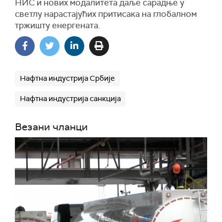
НИС и нових модалитета даље сарадње у
светлу нарастајућих притисака на глобалном
тржишту енергената.
Нафтна индустрија Србије
Нафтна индустрија санкција
Везани чланци