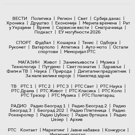
|
|
|
|
ВЕСТИ
Политика
Регион
Свет
Србија данас
|
|
|
|
Хроника
Друштво
Економија
Мерила времена
Рат
|
|
|
|
у Украјини
Време
Сервисне вести
Сматрачница
|
Подкаст
ЕУ могућности 2026
|
|
|
|
СПОРТ
Фудбал
Кошарка
Тенис
Одбојка
|
|
|
|
Рукомет
Ватерполо
Атлетика
Ауто-мото
Остали
|
спортови
Меморијал РТС
|
|
|
МАГАЗИН
Живот
Занимљивости
Музика
|
|
|
|
Технологијa
Путујемо
Свет познатих
Здравље
|
|
|
|
Филм и ТВ
Наука
Природа
Дигитални предузетник
|
За мале велике хероје
Наизглед здрав
|
|
|
|
|
ТВ
РТС 1
РТС 2
РТС 3
РТС Свет
РТС Наука
|
|
|
|
РТС Драма
РТС Живот
РТС Класика
РТС Коло
|
|
РТС Трезор
РТС Музика
РТС Полетарац
|
|
РАДИО
Радио Београд 1
Радио Београд 2
Радио
|
|
|
Београд 3
Београд 202
Радио Плетеница
Радио
|
|
|
Рокенролер
Радио Џубокс
Радио Вртешка
Радио
|
Џезер
Архив
|
|
|
|
РТС
Контакт
Маркетинг
Јавне набавке
Конкурси
Интернет портал