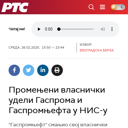
РТС
Читај ми!
ИЗВОР:
СРЕДА, 26.02.2025, 15:50 -> 23:44
БЕОГРАДСКА БЕРЗА
Промењени власнички
удели Гаспрома и
Гаспромњефта у НИС-у
"Гаспромњефт" смањио свој власнички