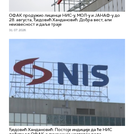
ОФАК продужио лиценце НИС-у, МОЛ-у и ЈАНАФ-у до
28. августа, Ђедовић Хандановић: Добра вест, али
неизвесност и даље траје
31. 07. 2026.
Ђедовић Хандановић: Постоје индиције да ће НИС