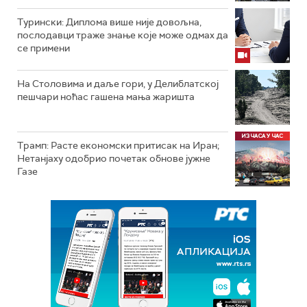
Турински: Диплома више није довољна,
послодавци траже знање које може одмах да
се примени
На Столовима и даље гори, у Делиблатској
пешчари ноћас гашена мања жаришта
Трамп: Расте економски притисак на Иран;
Нетанјаху одобрио почетак обнове јужне
Газе