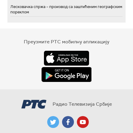
Лесковачка спржа – производ са заштићеним географским
пореклом
Преузмите РТС мобилну апликацију
Радио Телевизија Србије