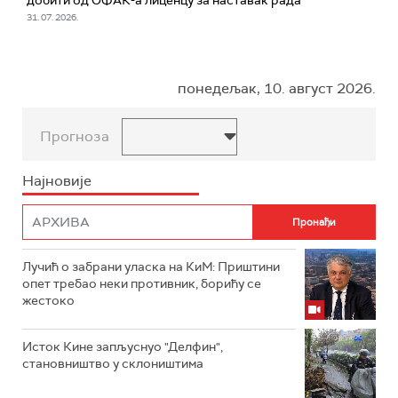
добити од ОФАК-а лиценцу за наставак рада
31. 07. 2026.
понедељак, 10. август 2026.
Прогноза
Најновије
Лучић о забрани уласка на КиМ: Приштини
опет требао неки противник, борићу се
жестоко
Исток Кине запљуснуо "Делфин",
становништво у склоништима