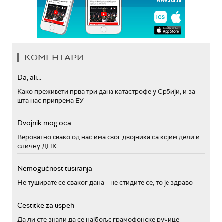
КОМЕНТАРИ
Da, ali...
Како преживети прва три дана катастрофе у Србији, и за
шта нас припрема ЕУ
Dvojnik mog oca
Вероватно свако од нас има свог двојника са којим дели и
сличну ДНК
Nemogućnost tusiranja
Не туширате се сваког дана – не стидите се, то је здраво
Cestitke za uspeh
Да ли сте знали да се најбоље грамофонске ручице