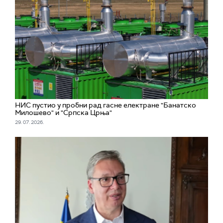
НИС пустио у пробни рад гасне електране "Банатско
Милошево" и "Српска Црња"
29. 07. 2026.