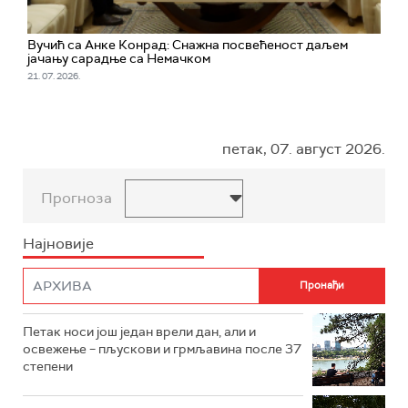
Вучић са Анке Конрад: Снажна посвећеност даљем
јачању сарадње са Немачком
21. 07. 2026.
петак, 07. август 2026.
Прогноза
Најновије
Петак носи још један врели дан, али и
освежење – пљускови и грмљавина после 37
степени