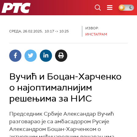
РТС
ИЗВОР:
СРЕДА, 26.02.2025, 10:17 -> 10:25
ИНСТАГРАМ
Вучић и Боцан-Харченко
o најоптималнијим
решењима за НИС
Председник Србије Александар Вучић
разговарао је са амбасадором Русије
Александром Боцан-Харченком о
актуелним међународним дешавањима,