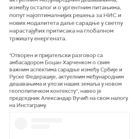
између осталог и о ургентним питањима,
попут најоптималнијих решења за НИС и
нових модалитета даље сарадње у светлу
нарастајућих притисака на глобалном
тржишту енергената.
"Отворен и пријатељски разговор са
амбасадором Боцан-Харченком о свим
важним аспектима сарадње између Србије и
Руске Федерације, актуелним међународним
дешавањима и улози наших земаља у новом
геополитичком контексту", навео је
председник Aлександар Вучић на свом налогу
на Инстаграму.