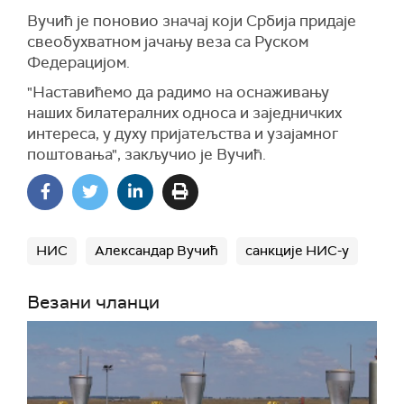
Вучић је поновио значај који Србија придаје
свеобухватном јачању веза са Руском
Федерацијом.
"Наставићемо да радимо на оснаживању
наших билатералних односа и заједничких
интереса, у духу пријатељства и узајамног
поштовања", закључио је Вучић.
НИС
Александар Вучић
санкције НИС-у
Везани чланци