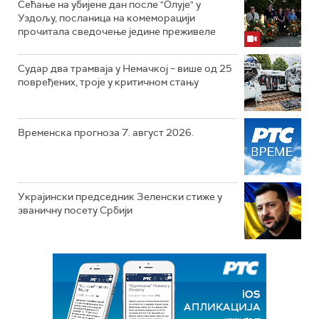
Сећање на убијене дан после "Олује" у
Уздољу, посланица на комеморацији
прочитала сведочење једине преживеле
Судар два трамваја у Немачкој – више од 25
повређених, троје у критичном стању
Временска прогноза 7. август 2026.
Украјински председник Зеленски стиже у
званичну посету Србији