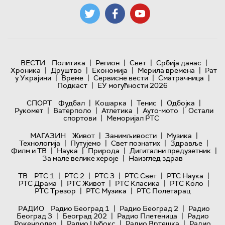
|
|
|
|
ВЕСТИ
Политика
Регион
Свет
Србија данас
|
|
|
|
Хроника
Друштво
Економија
Мерила времена
Рат
|
|
|
|
у Украјини
Време
Сервисне вести
Сматрачница
|
Подкаст
ЕУ могућности 2026
|
|
|
|
СПОРТ
Фудбал
Кошарка
Тенис
Одбојка
|
|
|
|
Рукомет
Ватерполо
Атлетика
Ауто-мото
Остали
|
спортови
Меморијал РТС
|
|
|
МАГАЗИН
Живот
Занимљивости
Музика
|
|
|
|
Технологијa
Путујемо
Свет познатих
Здравље
|
|
|
|
Филм и ТВ
Наука
Природа
Дигитални предузетник
|
За мале велике хероје
Наизглед здрав
|
|
|
|
|
ТВ
РТС 1
РТС 2
РТС 3
РТС Свет
РТС Наука
|
|
|
|
РТС Драма
РТС Живот
РТС Класика
РТС Коло
|
|
РТС Трезор
РТС Музика
РТС Полетарац
|
|
РАДИО
Радио Београд 1
Радио Београд 2
Радио
|
|
|
Београд 3
Београд 202
Радио Плетеница
Радио
|
|
|
Рокенролер
Радио Џубокс
Радио Вртешка
Радио