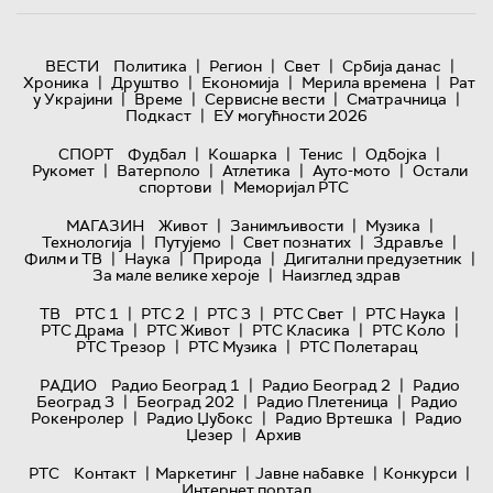
|
|
|
|
ВЕСТИ
Политика
Регион
Свет
Србија данас
|
|
|
|
Хроника
Друштво
Економија
Мерила времена
Рат
|
|
|
|
у Украјини
Време
Сервисне вести
Сматрачница
|
Подкаст
ЕУ могућности 2026
|
|
|
|
СПОРТ
Фудбал
Кошарка
Тенис
Одбојка
|
|
|
|
Рукомет
Ватерполо
Атлетика
Ауто-мото
Остали
|
спортови
Меморијал РТС
|
|
|
МАГАЗИН
Живот
Занимљивости
Музика
|
|
|
|
Технологијa
Путујемо
Свет познатих
Здравље
|
|
|
|
Филм и ТВ
Наука
Природа
Дигитални предузетник
|
За мале велике хероје
Наизглед здрав
|
|
|
|
|
ТВ
РТС 1
РТС 2
РТС 3
РТС Свет
РТС Наука
|
|
|
|
РТС Драма
РТС Живот
РТС Класика
РТС Коло
|
|
РТС Трезор
РТС Музика
РТС Полетарац
|
|
РАДИО
Радио Београд 1
Радио Београд 2
Радио
|
|
|
Београд 3
Београд 202
Радио Плетеница
Радио
|
|
|
Рокенролер
Радио Џубокс
Радио Вртешка
Радио
|
Џезер
Архив
|
|
|
|
РТС
Контакт
Маркетинг
Јавне набавке
Конкурси
Интернет портал