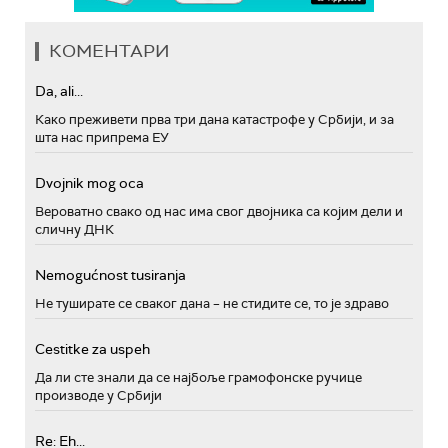
КОМЕНТАРИ
Da, ali...
Како преживети прва три дана катастрофе у Србији, и за
шта нас припрема ЕУ
Dvojnik mog oca
Вероватно свако од нас има свог двојника са којим дели и
сличну ДНК
Nemogućnost tusiranja
Не туширате се сваког дана – не стидите се, то је здраво
Cestitke za uspeh
Да ли сте знали да се најбоље грамофонске ручице
производе у Србији
Re: Eh...