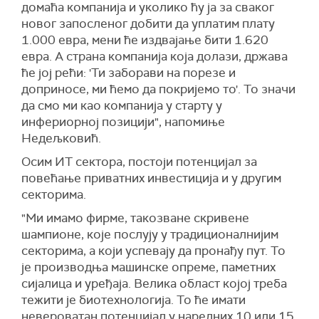
домаћа компанија и уколико ћу ја за сваког
новог запосленог добити да уплатим плату
1.000 евра, мени ће издвајање бити 1.620
евра. А страна компанија која долази, држава
ће јој рећи: 'Ти заборави на порезе и
доприносе, ми ћемо да покријемо то'. То значи
да смо ми као компанија у старту у
инфериорној позицији", напомиње
Недељковић.
Осим ИТ сектора, постоји потенцијал за
повећање приватних инвестиција и у другим
секторима.
"Ми имамо фирме, такозване скривене
шампионе, које послују у традиционалнијим
секторима, а који успевају да пронађу пут. То
је производња машинске опреме, паметних
сијалица и уређаја. Велика област којој треба
тежити је биотехнологија. То ће имати
невероватан потенцијал у наредних 10 или 15