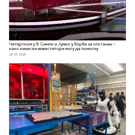
Четвртком у 9: Симпо и Јумко у борби за опстанак –
како кинески инвеститори могу да помогну
28. 05. 2026.