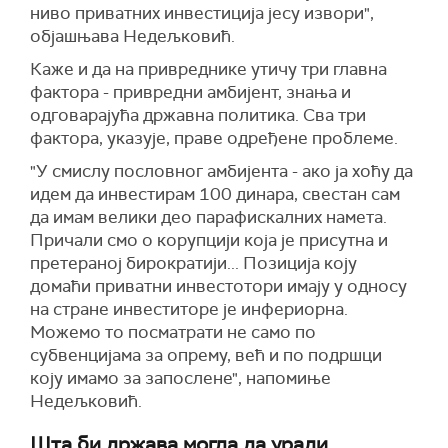
ниво приватних инвестиција јесу извори",
објашњава Недељковић.
Каже и да на привреднике утичу три главна
фактора - привредни амбијент, знања и
одговарајућа државна политика. Сва три
фактора, указује, праве одређене проблеме.
"У смислу пословног амбијента - ако ја хоћу да
идем да инвестирам 100 динара, свестан сам
да имам велики део парафискалних намета.
Причали смо о корупцији која је присутна и
претераној бирократији... Позиција коју
домаћи приватни инвестотори имају у односу
на стране инвеститоре је инфериорна.
Можемо то посматрати не само по
субвенцијама за опрему, већ и по подршци
коју имамо за запослене", напомиње
Недељковић.
Шта би држава могла да уради