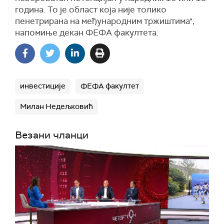
година. То је област која није толико
пенетрирана на међународним тржиштима",
напомиње декан ФЕФА факултета.
инвестиције
ФЕФА факултет
Милан Недељковић
Везани чланци