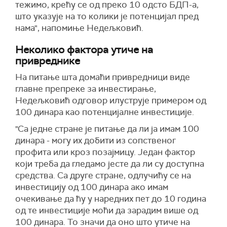
тежимо, крећу се од преко 10 одсто БДП-а,
што указује на то колики је потенцијал пред
нама", напомиње Недељковић.
Неколико фактора утиче на
привреднике
На питање шта домаћи привредници виде
главне препреке за инвестирање,
Недељковић одговор илуструје примером од
100 динара као потенцијалне инвестиције.
"Са једне стране је питање да ли ја имам 100
динара - могу их добити из сопственог
профита или кроз позајмицу. Један фактор
који треба да гледамо јесте да ли су доступна
средства. Са друге стране, одлучићу се на
инвестицију од 100 динара ако имам
очекивање да ћу у наредних пет до 10 година
од те инвестиције моћи да зарадим више од
100 динара. То значи да оно што утиче на