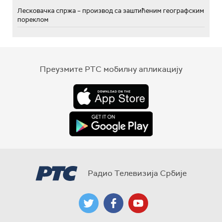
Лесковачка спржа – производ са заштићеним географским
пореклом
Преузмите РТС мобилну апликацију
Радио Телевизија Србије