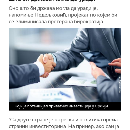
Оно што би држава могла да уради је,
напомиње Недељковић, пројекат по којем би
се елиминисала претерана бирократија.
Који је потенцијал приватних инвестиција у Србији
"Са друге стране је пореска и политика према
страним инвеститорима. На пример, ако сам ја