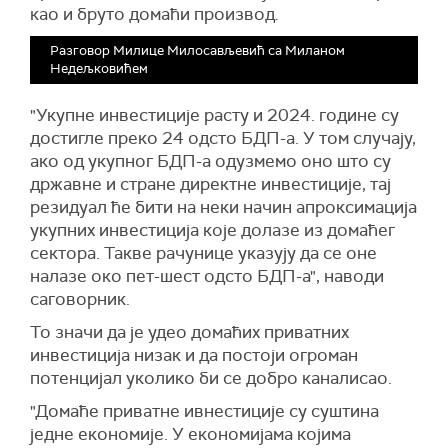
као и бруто домаћи производ.
Разговор Милице Милосављевић са Миланом
Недељковићем
"Укупне инвестиције расту и 2024. године су
достигле преко 24 одсто БДП-а. У том случају,
ако од укупног БДП-а одузмемо оно што су
државне и стране директне инвестиције, тај
резидуал ће бити на неки начин апроксимација
укупних инвестиција које долазе из домаћег
сектора. Такве рачунице указују да се оне
налазе око пет-шест одсто БДП-а", наводи
саговорник.
То значи да је удео домаћих приватних
инвестиција низак и да постоји огроман
потенцијал уколико би се добро каналисао.
"Домаће приватне ивнестиције су суштина
једне економије. У економијама којима