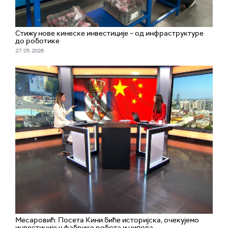
Стижу нове кинеске инвестиције – од инфраструктуре
до роботике
27. 05. 2026.
Месаровић: Посета Кини биће историјска, очекујемо
инвестиције у фабрике робота и чипова