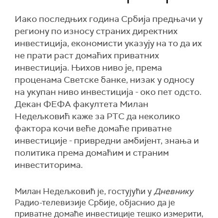
Иако последњих година Србија предњачи у
региону по износу страних директних
инвестиција, економисти указују на то да их
не прати раст домаћих приватних
инвестиција. Њихов ниво је, према
проценама Светске банке, низак у односу
на укупан ниво инвестиција - око пет одсто.
Декан ФЕФА факултета Милан
Недељковић каже за РТС да неколико
фактора кочи веће домаће приватне
инвестиције - привредни амбијент, знања и
политика према домаћим и страним
инвеститорима.
Милан Недељковић је, гостујући у
Дневнику
Радио-телевизије Србије, објаснио да је
приватне домаће инвестиције тешко измерити,