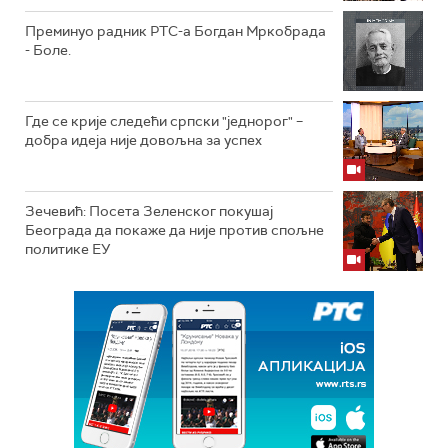
Преминуо радник РТС-а Богдан Мркобрада
- Боле.
Где се крије следећи српски "једнорог" –
добра идеја није довољна за успех
Зечевић: Посета Зеленског покушај
Београда да покаже да није против спољне
политике ЕУ