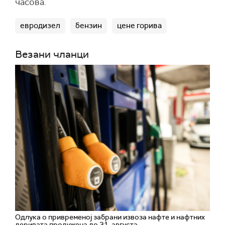
часова.
евродизел
бензин
цене горива
Везани чланци
Одлука о привременој забрани извоза нафте и нафтних
деривата продужена до 31. августа