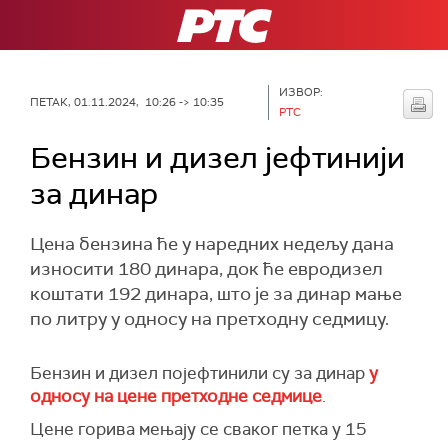
РТС
ИЗВОР:
ПЕТАК, 01.11.2024, 10:26 -> 10:35
РТС
Бензин и дизел јефтинији
за динар
Цена бензина ће у наредних недељу дана
износити 180 динара, док ће евродизел
коштати 192 динара, што је за динар мање
по литру у односу на претходну седмицу.
Бензин и дизел појефтинили су за динар
у
односу на цене претходне седмице
.
Цене горива мењају се сваког петка у 15