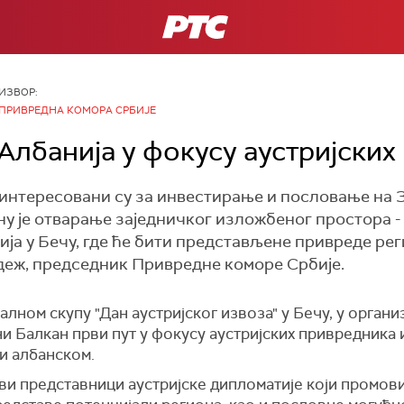
РТС
ИЗВОР:
ПРИВРЕДНА КОМОРА СРБИЈЕ
 Албанија у фокусу аустријских
интересовани су за инвестирање и пословање на 
ану је отварање заједничког изложбеног простора -
а у Бечу, где ће бити представљене привреде рег
адеж, председник Привредне коморе Србије.
алном скупу "Дан аустријског извоза" у Бечу, у орга
ни Балкан први пут у фокусу аустријских привредника и
и албанском.
 сви представници аустријске дипломатије који промов