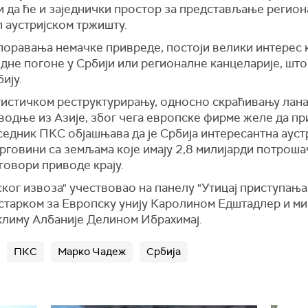
 и да ће и заједнички простор за представљање регио
п аустријском тржишту.
поравања немачке привреде, постоји велики интерес к
одне погоне у Србији или регионалне канцеларије, шт
ију.
логистичком реструктурирању, односно скраћивању лан
водње из Азије, због чега европске фирме желе да 
едник ПКС објашњава да је Србија интересантна ауст
рговини са земљама које имају 2,8 милијарди потрошач
еговори приводе крају.
ског извоза" учествовао на панелу "Утицај приступањ
истарком за Европску унију Каролином Едштадлер и м
климу Албаније Делином Ибрахимај.
ПКС
Марко Чадеж
Србија