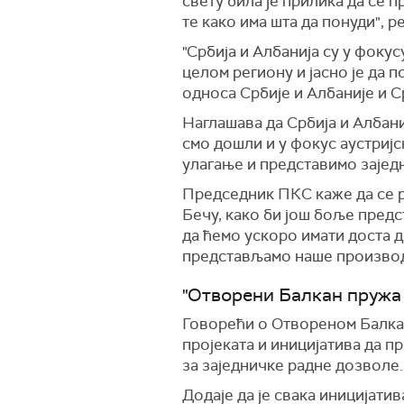
свету била је прилика да се 
те како има шта да понуди", р
"Србија и Албанија су у фокус
целом региону и јасно је да 
односа Србије и Албаније и С
Наглашава да Србија и Албани
смо дошли и у фокус аустријс
улагање и представимо заједн
Председник ПКС каже да се р
Бечу, како би још боље пред
да ћемо ускоро имати доста д
представљамо наше производе
"Отворени Балкан пружа
Говорећи о Отвореном Балкану
пројеката и иницијатива да 
за заједничке радне дозволе.
Додаје да је свака иницијати