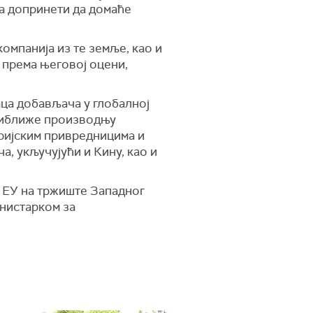
на допринети да домаће
омпанија из те земље, као и
о према његовој оцени,
аца добављача у глобалној
приближе производњу
ријским привредницима и
а, укључујући и Кину, као и
а ЕУ на тржиште Западног
инистарком за