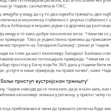
представе потенцијали региона, као и пословне могућн
екао је Чадеж, саопштила је ПКС.
у, имајући у виду да су то два највећа тржишта, две на
политичка и економска стабилност, укупна стабилност 
рба и Албанаца и морамо једни са другима да разговара
ја имају и те како добре економске везе. "Чини ми се 
ке привреде. "Ово је јединствена прилика да прикажем
ичке пројекте на Западном Балкану", рекао је Чадеж.
ади на томе да шест економија Западног Балкана отв
ставили економске потенцијале привреда. "Чини ми се
обар простор у Бечу који ће 365 дана у години бити м
, услуге и наше привреде на прави начин", каже Чад
 бољи приступ аустријском тржишту"
, Чадеж наводи да се показало да је и њен циљ, као 
приближи економије земаља у региону, у прилог чему 
ва која приближава и чини да тржиште региона буде в