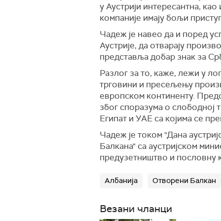
у Аустрији интересантна, као
компаније имају бољи присту
Чадеж је навео да и поред ус
Аустрије, да отварају произв
представља добар знак за Срб
Разлог за то, каже, лежи у 
трговини и пресељењу произ
европском континенту. Предс
због споразума о слободној т
Египат и УАЕ са којима се пр
Чадеж је током "Дана аустриј
Балкана" са аустријском мин
предузетништво и пословну 
Албанија
Отворени Балкан
Везани чланци