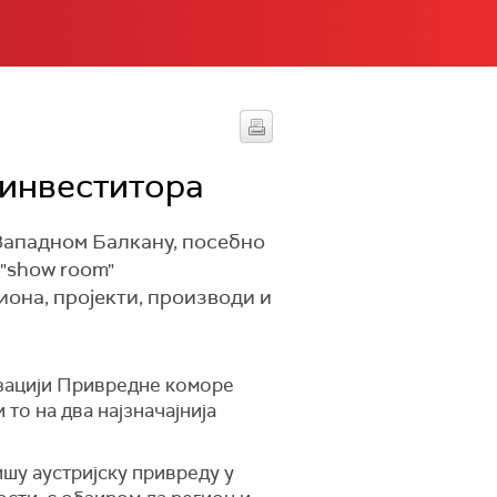
 инвеститора
Западном Балкану, посебно
 "show room"
иона, пројекти, производи и
низацији Привредне коморе
 то на два најзначајнија
ишу аустријску привреду у