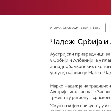
УТОРАК, 18.06.2024, 15:34 -> 15:52
Чадеж: Србија и
Аустријски привредници за
у Србији и Албанији, а у пл
западнобалканских економиј
услуге, најавио је Марко Ч
Марко Чадеж је на традицион
Аустрије, истакао да је Запад
тржишта у региону – српском 
"Скуп на којем присуствују и