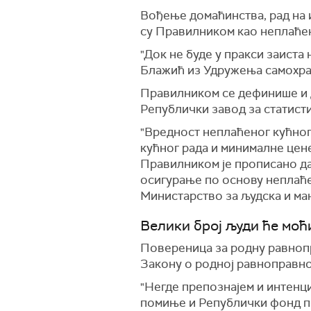
Вођење домаћинства, рад на 
су Правилником као неплаћен
"Док не буде у пракси заиста
Блажић из Удружења самохра
Правилником се дефинише и д
Републички завод за статист
"Вредност неплаћеног кућног
кућног рада и минималне цене
Правилником је прописано да 
осигурање по основу неплаће
Министарство за људска и ма
Велики број људи ће моћи
П
овереница за родну равно
Закону о родној равноправно
"
Н
егде препознајем и интенци
помиње и Републички фонд пе