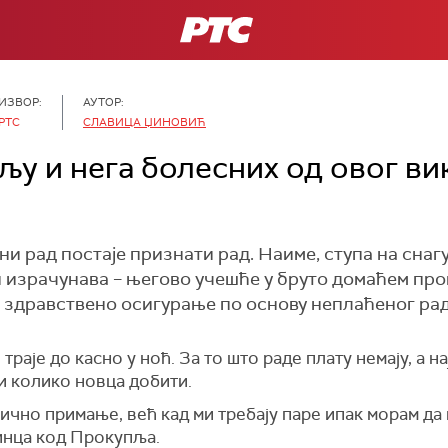
РТС
ИЗВОР:
АУТОР:
РТС
СЛАВИЦА ЏИНОВИЋ
ољу и нега болесних од овог в
ни рад постаје признати рад. Наиме, ступа на снаг
 и израчунава – његово учешће у бруто домаћем про
 здравствено осигурање по основу неплаћеног рад
траје до касно у ноћ. За то што раде плату немају, а 
и колико новца добити.
ично примање, већ кад ми требају паре ипак морам да
инца код Прокупља.