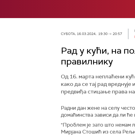
СУБОТА, 16.03.2024, 19:30 -> 20:57
Рад у кући, на п
правилнику
Од 16. марта неплаћени кућ
како да се тај рад вреднује
предвиђа стицање права на
Радни дан жене на селу често 
домаћинства зависи да ли ће 
"Проблем је зато што немам л
Мирјана Стошић из села Рељ