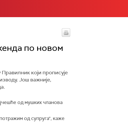
икенда по новом
у Правилник који прописује
изводу. Још важније,
а.
најчешће од мушких чланова
 потражим од супруга", каже