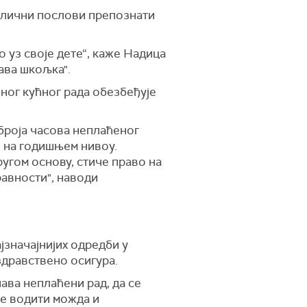
 слични послови препознати
 уз своје дете“,
каже Надица
ава шкољка"
.
ног кућног рада обезбеђује
броја часова неплаћеног
е на годишњем нивоу.
угом основу, стиче право на
равности", наводи
ајзначајнијих одредби у
здравствено осигура.
нава неплаћени рад, да се
је водити можда и