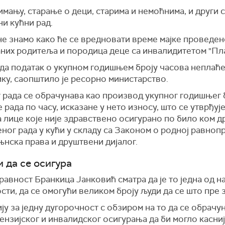
имању, старање о деци, старима и немоћнима, и други
и кућни рад.
 не знамо како ће се вредновати време
мајке
проведено
них родитеља и породица деце са инвалидитетом "Пл
а податак о укупном годишњем броју часова неплаће
ику, саопштило је ресорно министарство.
 рада се обрачунава као производ укупног годишњег 
 рада по часу, исказане у нето износу, што се утврђуј
лице које није здравствено осигурано по било ком др
ног рада у кући у складу са Законом о родној равноп
њнска права и друштвени дијалог.
 да се осигура
правност Бранкица Јанковић
сматра да је
то једна од н
сти, да
се
омогући великом броју људи да се што пре 
ју за једну дугорочност с обзиром на то да се обрачу
нзијског и инвалидског осигурања да би могло касни