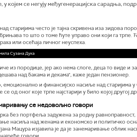
 у којем се негују међугенерацијска сарадња, под
ад старијима често је тајна скривена иза зидова пор
брињава то што о томе ћуте управо они који га трпе. Ћ
траха или осећаја личног неуспеха.
мила Сузана Дука
иче из породице, јер ако нема слоге, деца то виде и за
дешава над бакама и декама", каже један пензионер.
, емоционално и финансијско насиље над старијима у 
е се од оног које трпе најстарији у било којој другој д
маривању се недовољно говори
рка без портфеља задужена за родну равноправност,
ање насиља над женама и економско и политичко ос
јана Мацура изјавила је да је занемаривање облик на
 најређе говори.