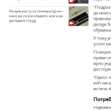
"Подраз
Рачуни расту са температуром –
да неко
како да се расхладите, али и да
правовре
уштедите струју
делује б
објашња
У току ј
успоста
Поверен
прави см
врло јед
достоја
"Однос п
већ пита
истиче 
Потреб
Најважни