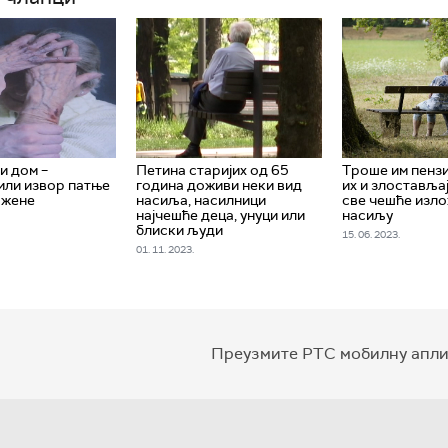
и дом –
Петина старијих од 65
Троше им пензиј
или извор патње
година доживи неки вид
их и злостављај
 жене
насиља, насилници
све чешће изл
најчешће деца, унуци или
насиљу
блиски људи
15. 06. 2023.
01. 11. 2023.
Преузмите РТС мобилну апли