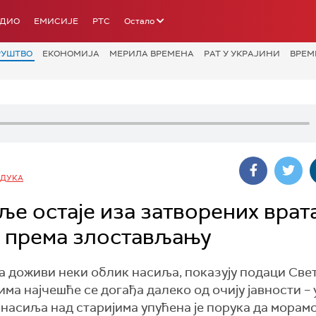
АДИО
ЕМИСИЈЕ
РТС
Остало
РУШТВО
ЕКОНОМИЈА
МЕРИЛА ВРЕМЕНА
РАТ У УКРАЈИНИ
ВРЕМ
 ДУКА
ље остаје иза затворених врата
а према злостављању
на доживи неки облик насиља, показују подаци Све
ма најчешће се догађа далеко од очију јавности – 
асиља над старијима упућена је порука да морамо