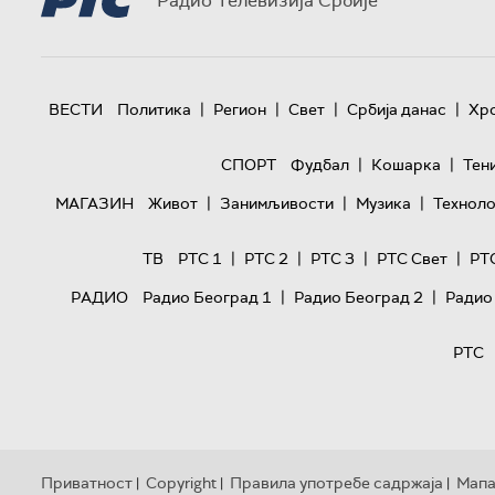
Радио Телевизија Србије
|
|
|
|
ВЕСТИ
Политика
Регион
Свет
Србија данас
Хр
|
|
СПОРТ
Фудбал
Кошарка
Тен
|
|
|
МАГАЗИН
Живот
Занимљивости
Музика
Техноло
|
|
|
|
ТВ
РТС 1
РТС 2
РТС 3
РТС Свет
РТ
|
|
РАДИО
Радио Београд 1
Радио Београд 2
Радио
РТС
Приватност
Copyright
Правила употребе садржаја
Мапа
|
|
|