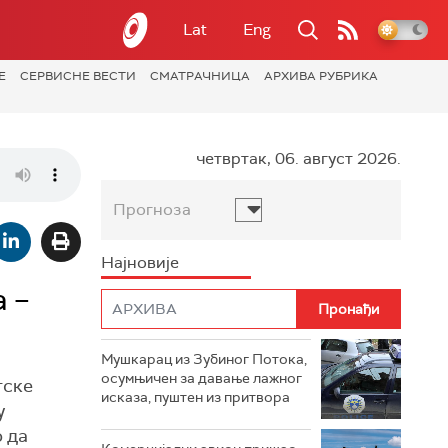
Lat
Eng
Е
СЕРВИСНЕ ВЕСТИ
СМАТРАЧНИЦА
АРХИВА РУБРИКА
четвртак, 06. август 2026.
Прогноза
Најновије
 –
Мушкарац из Зубиног Потока,
осумњичен за давање лажног
тске
исказа, пуштен из притвора
у
 да