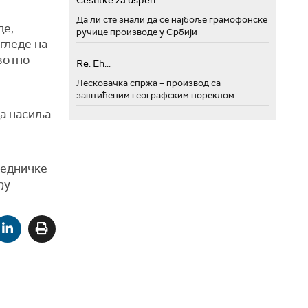
Cestitke za uspeh
Да ли сте знали да се најбоље грамофонске
де,
ручице производе у Србији
огледе на
ивотно
Re: Eh...
Лесковачка спржа – производ са
заштићеним географским пореклом
да насиља
аједничке
ђу