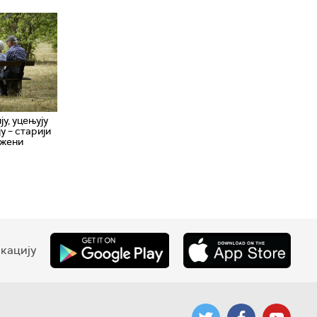
у, уцењују
у – старији
ожени
кацију