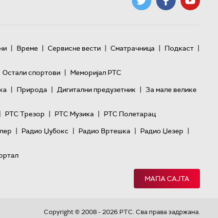
|
|
|
|
|
ни
Време
Сервисне вести
Сматрачница
Подкаст
|
Остали спортови
Меморијал РТС
|
|
|
ка
Природа
Дигитални предузетник
За мале велике
|
|
|
РТС Трезор
РТС Музика
РТС Полетарац
|
|
|
|
лер
Радио Џубокс
Радио Вртешка
Радио Џезер
ортал
МАПА САЈТА
Copyright © 2008 - 2026 РТС. Сва права задржана.