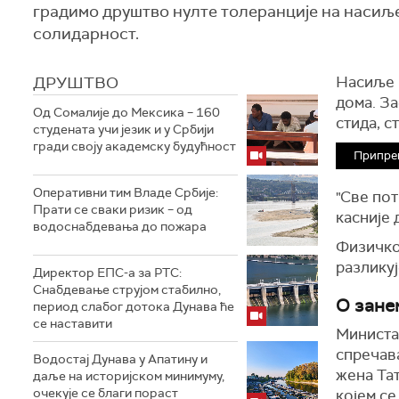
градимо друштво нулте толеранције на насиље,
солидарност.
ДРУШТВО
Насиље н
дома. За
Од Сомалије до Мексика – 160
стида, с
студената учи језик и у Србији
гради своју академску будућност
Припре
Оперативни тим Владе Србије:
"Све пот
Прати се сваки ризик – од
касније 
водоснабдевања до пожара
Физичко
разликуј
Директор ЕПС-а за РТС:
Снабдевање струјом стабилно,
О зане
период слабог дотока Дунава ће
се наставити
Министа
спречав
Водостај Дунава у Апатину и
жена Тат
даље на историјском минимуму,
oчекује се благи пораст
којем се