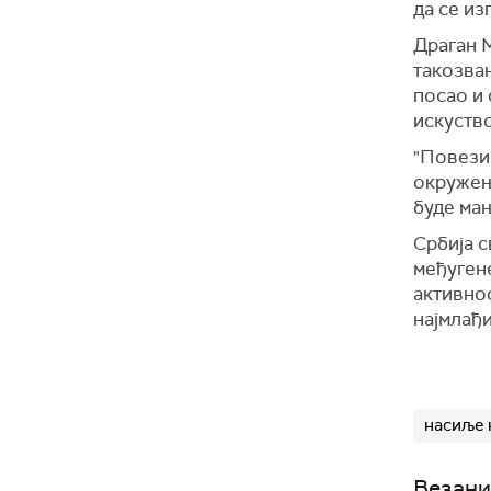
да се и
Драган М
такозван
посао и 
искуство
"Повезив
окружењ
буде ма
Србија с
међугене
активно
најмлађи
насиље 
Везани