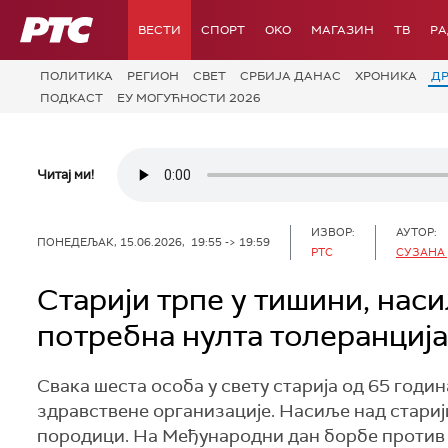
РТС
ВЕСТИ
СПОРТ
OKO
МАГАЗИН
ТВ
Р
ПОЛИТИКА
РЕГИОН
СВЕТ
СРБИЈА ДАНАС
ХРОНИКА
Д
ПОДКАСТ
ЕУ МОГУЋНОСТИ 2026
Читај ми!
ИЗВОР:
АУТОР:
ПОНЕДЕЉАК, 15.06.2026, 19:55 -> 19:59
РТС
СУЗАНА
Старији трпе у тишини, наси
потребна нулта толеранциј
Свака шеста особа у свету старија од 65 годи
здравствене организације. Насиље над старији
породици. На Међународни дан борбе против н