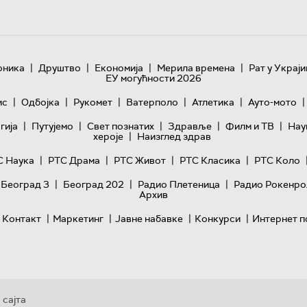
|
|
|
|
оника
Друштво
Економија
Мерила времена
Рат у Украји
ЕУ могућности 2026
|
|
|
|
|
|
ис
Одбојка
Рукомет
Ватерполо
Атлетика
Ауто-мото
|
|
|
|
|
гијa
Путујемо
Свет познатих
Здравље
Филм и ТВ
Нау
|
хероје
Наизглед здрав
|
|
|
|
С Наука
РТС Драма
РТС Живот
РТС Класика
РТС Коло
|
|
|
 Београд 3
Београд 202
Радио Плетеница
Радио Рокенро
Архив
|
|
|
|
Контакт
Маркетинг
Јавне набавке
Конкурси
Интернет п
 сајта