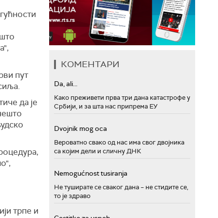
огућности
 што
а",
КОМЕНТАРИ
рви пут
Da, ali...
сиља.
Како преживети прва три дана катастрофе у
иче да је
Србији, и за шта нас припрема ЕУ
 нешто
људско
Dvojnik mog oca
Вероватно свако од нас има свог двојника
процедура,
са којим дели и сличну ДНК
о",
Nemogućnost tusiranja
Не туширате се сваког дана – не стидите се,
то је здраво
ији трпе и