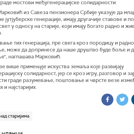
зграде мостови међугенерацијске солидарности.
арковић из Савеза пензионера Србије указује да мла
е јутјуберске генерације, имају другачије ставове и п
свет у односу на старије, који имају богато радно и ж
.
ање тих генерација, пре свега кроз породицу и радно
е, може да допринесе да наше друштво буде боље и 
ње", наглашава Марковић.
ве више примењује искуства земаља које развијају
рацијску солидарност, јер се кроз игру, разговор и з
сти граде разумевање, поштовање и чврсте везе изме
х и најстаријих.
над старијима
 чланци