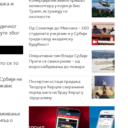
Комерцијални авион пришао
ршка и
хеликоптеру у којем је био
Трамп, истражују се
околности
одичног
Од Сомалије до Мексика – 160
уте због
студената учи језик и у Србији
гради своју академску
будућност
Оперативни тим Владе Србије:
Прати се сваки ризик – од
то се то
водоснабдевања до пожара
Србији не
Посмртни остаци предака
ржави.
Теодора Херцла сахрањени
поред њега на брду Херцл у
Јерусалиму
наживање
сиља о