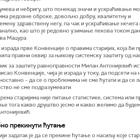
умева и небригу, што понекад значи и ускраћивање м
 има редовне оброке, довољно добру, квалитетну и
мену здравствену негу, па чак и ускраћивање нечега
анално, као што је редовно узимање лекова током дан
ва Мацура.
е израда прве Конвенције о правима старијих, која би п
вила правни оквир за њихову системску заштиту од на
ик за заштиту равноправности Милан Антонијевић ист
исао Конвенције, чија је израда у току, да подсети на
ноставно – да се о проблемима не сме ћутати и да се 
нство не сме подразумевати.
рема старијима није питање статистике, система или 
ње тога какво друштво јесмо и какво желимо да будем
Антонијевић.
но прекинути ћутање
ји задатак је да се прекине ћутање о насиљу које стар