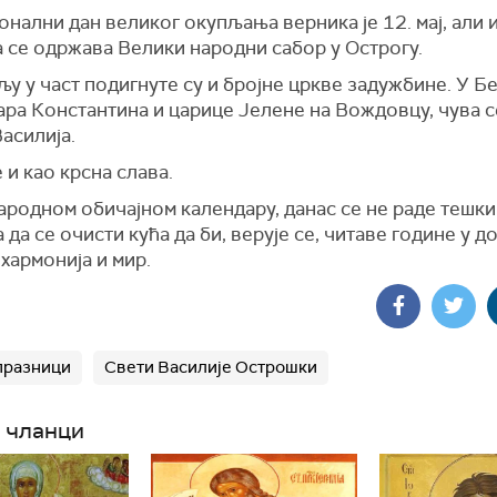
нални дан великог окупљања верника је 12. мај, али 
а се одржава Велики народни сабор у Острогу.
у у част подигнуте су и бројне цркве задужбине. У Бе
ара Константина и царице Јелене на Вождовцу, чува 
асилија.
 и као крсна слава.
ародном обичајном календару, данас се не раде тешки
 да се очисти кућа да би, верује се, читаве године у д
хармонија и мир.
празници
Свети Василије Острошки
 чланци