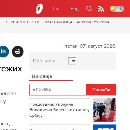
Lat
Eng
Е
СЕРВИСНЕ ВЕСТИ
СМАТРАЧНИЦА
АРХИВА РУБРИКА
петак, 07. август 2026.
Прогноза
тежих
Најновије
Његове
 су
Председник Украјине
Володимир Зеленски стигао у
Србију
 код