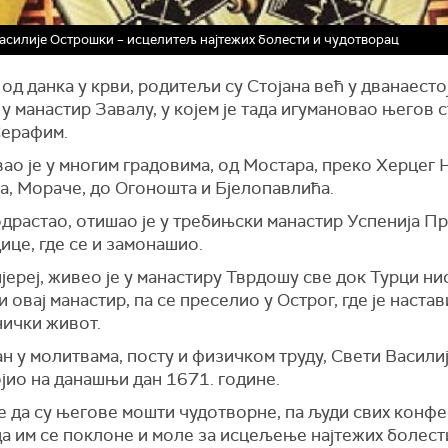
асилије Острошки – исцелитељ најтежих болести и чудотворац
 од данка у крви, родитељи су Стојана већ у дванаесто
у манастир Завалу, у којем је тада игумановао његов с
Серафим.
ао је у многим градовима, од Мостара, преко Херцег 
, Мораче, до Огоношта и Бјелопавлића.
одрастао, отишао је у требињски манастир Успенија П
це, где се и замонашио.
јереј, живео је у манастиру Тврдошу све док Турци ни
 овај манастир, па се преселио у Острог, где је настав
ички живот.
н у молитвама, посту и физичком труду, Свети Васили
јио на данашњи дан 1671. године.
е да су његове мошти чудотворне, па људи свих конфе
а им се поклоне и моле за исцељење најтежих болест