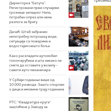
Требиња 
Директорка "Батута”:
Регистровани први случајеви
грознице западног Нила,
потребан опрез али нема
разлога за бригу
Дачић: Штаб забранио
непотребну потрошњу воде,
ситуација са пожарима и
водостајем нешто боља
Како расхладити аутомобил
током врућина и шта никако не
смете да оставите у возилу –
савети ауто-механичара
У Србији годишње више од
10.000 развода: Зашто спорови
о деци и имовини трају годинама
РТС: "Квадратура круга"
заштићена у Заводу за