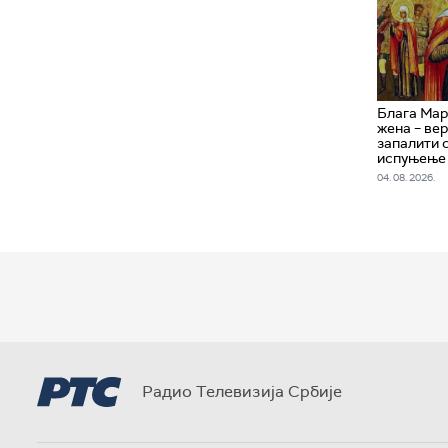
Блага Мар
жена – вер
запалити 
испуњење
04. 08. 2026.
Радио Телевизија Србије