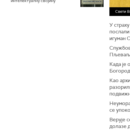
интелектуалну својину
Свети В
У страху
послали 
игуман 
Службов
Пљеваља
Када је 
Богороди
Као архи
разорили
подвижн
Неумора
се упоко
Верује с
долазе д