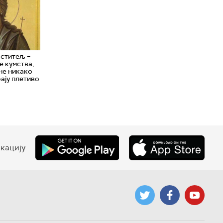
рститељ –
е кумства,
ене никако
рају плетиво
кацију