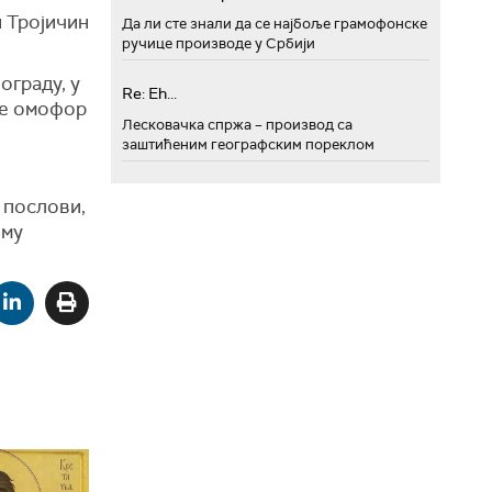
и Тројичин
Да ли сте знали да се најбоље грамофонске
ручице производе у Србији
ограду, у
Re: Eh...
се омофор
Лесковачка спржа – производ са
заштићеним географским пореклом
 послови,
ому