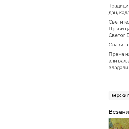
Традицио
дан, кад
Светитељ
Цркви ц
Светог В
Слави се
Према н
али ваља
владали 
верски 
Везани