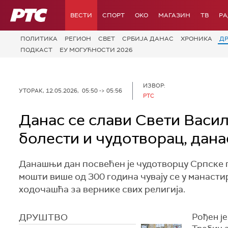
РТС
ВЕСТИ
СПОРТ
OKO
МАГАЗИН
ТВ
Р
ПОЛИТИКА
РЕГИОН
СВЕТ
СРБИЈА ДАНАС
ХРОНИКА
Д
ПОДКАСТ
ЕУ МОГУЋНОСТИ 2026
ИЗВОР:
УТОРАК, 12.05.2026, 05:50 -> 05:56
РТС
Данас се слави Свети Васи
болести и чудотворац, дана
Данашњи дан посвећен је чудотворцу Српске 
мошти више од 300 година чувају се у манасти
ходочашћа за вернике свих религија.
ДРУШТВО
Рођен ј