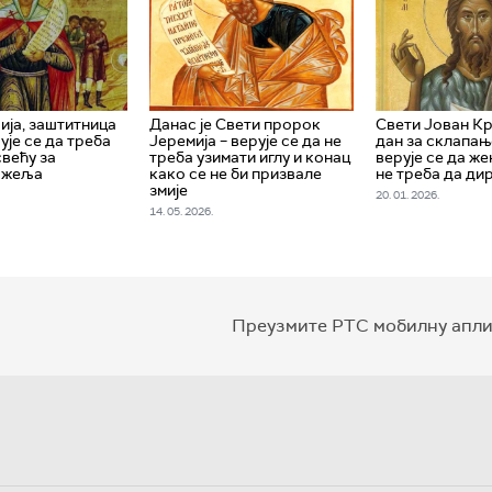
ија, заштитница
Данас је Свети пророк
Свети Јован К
ује се да треба
Јеремија – верује се да не
дан за склапањ
свећу за
треба узимати иглу и конац
верује се да ж
 жеља
како се не би призвале
не треба да ди
змије
20. 01. 2026.
14. 05. 2026.
Преузмите РТС мобилну апли