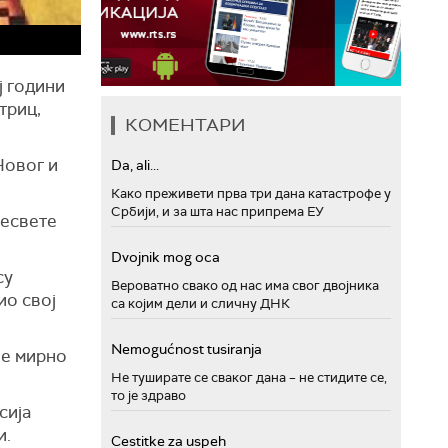
ј години
триц,
КОМЕНТАРИ
Новог и
Da, ali...
Како преживети прва три дана катастрофе у
Србији, и за шта нас припрема ЕУ
ресвете
Dvojnik mog oca
су
Вероватно свако од нас има свог двојника
ио свој
са којим дели и сличну ДНК
Nemogućnost tusiranja
је мирно
Не туширате се сваког дана – не стидите се,
то је здраво
сија
и.
Cestitke za uspeh