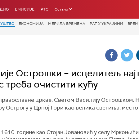
АДИО
ЕМИСИЈЕ
РТС
Остало
РУШТВО
ЕКОНОМИЈА
МЕРИЛА ВРЕМЕНА
РАТ У УКРАЈИНИ
ВРЕМ
лије Острошки – исцелитељ нај
с треба очистити кућу
православне цркве, Светом Василију Острошком. 
ру Острогу у Црној Гори као велика светиња, место
е 1610. године као Стојан Јовановић у селу Мркоњићи