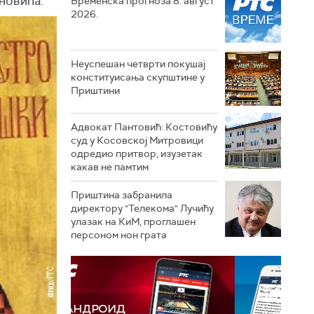
ановића.
Временска прогноза 8. август
2026.
Неуспешан четврти покушај
конституисања скупштине у
Приштини
Адвокат Пантовић: Костовићу
суд у Косовској Митровици
одредио притвор, изузетак
какав не памтим
Приштина забранила
директору "Телекома" Лучићу
улазак на КиМ, проглашен
персоном нон грата