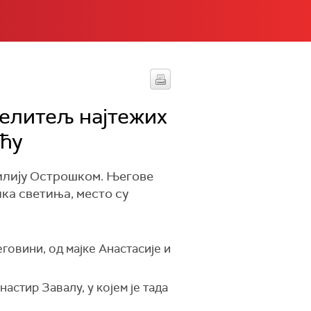
целитељ најтежих
ућу
илију Острошком. Његове
ика светиња, место су
говини, од мајке Анастасије и
астир Завалу, у којем је тада