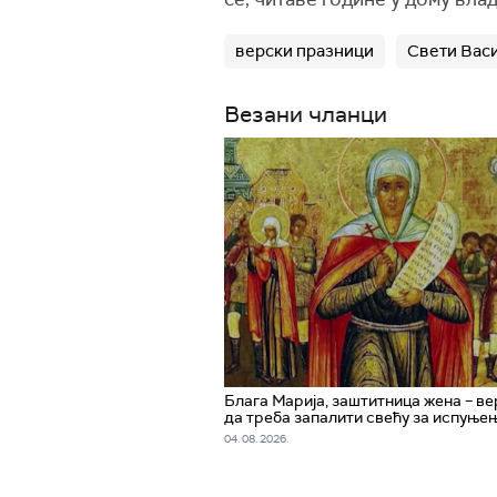
верски празници
Свети Вас
Везани чланци
Блага Марија, заштитница жена – ве
да треба запалити свећу за испуње
04. 08. 2026.