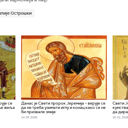
илије Острошки
рује се
Данас је Свети пророк Јеремија – верује се
Свети Ј
ње жеља
да не треба узимати иглу и конац како се не
кумства
би призвале змије
да дира
14. 05. 2026.
20. 01. 2026