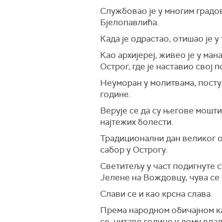
Службовао је у многим градо
Бјелопавлића.
Када је одрастао, отишао је 
Као архијереј, живео је у ма
Острог, где је наставио свој
Неуморан у молитвама, посту
године.
Верује се да су његове мошт
најтежих болести.
Традиционални дан великог ок
сабор у Острогу.
Светитељу у част подигнуте с
Јелене на Вождовцу, чува се
Слави се и као крсна слава.
Према народном обичајном кал
се, читаве године у дому влад