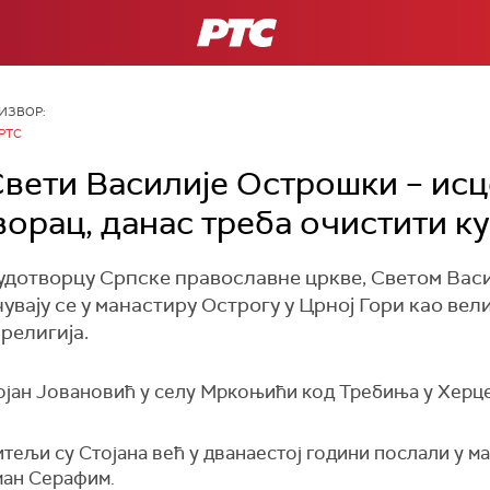
РТС
ИЗВОР:
РТС
Свети Василије Острошки – ис
ворац, данас треба очистити к
удотворцу Српске православне цркве, Светом Вас
увају се у манастиру Острогу у Црној Гори као вел
религија.
ојан Јовановић у селу Мркоњићи код Требиња у Херце
итељи су Стојана већ у дванаестој години послали у ман
ман Серафим.