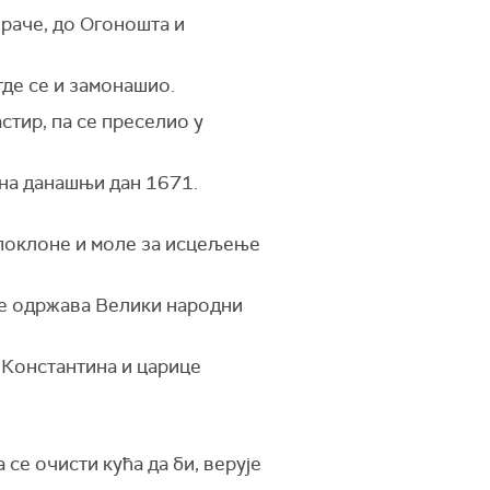
раче, до Огоношта и
где се и замонашио.
стир, па се преселио у
 на данашњи дан 1671.
е поклоне и моле за исцељење
 се одржава Велики народни
а Константина и царице
се очисти кућа да би, верује