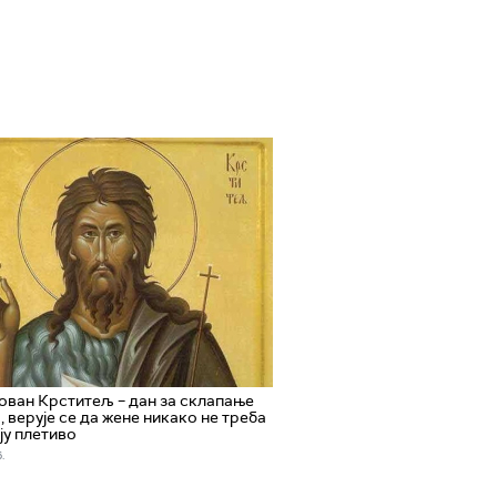
ован Крститељ – дан за склапање
, верује се да жене никако не треба
ју плетиво
.