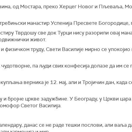
вима, од Мостара, преко Херцег Новог и Пљеваља, Мо
у требињски манастир Успенија Пресвете Богородице, 
настиру Тврдошу све док Турци нису разорили овај мана
 подвижнички живот.
 и физичком труду, Свети Василије мирно се упокојио
и чудотворне, па људи свих конфесија долазе да им с
упљања верника је 12. мај, али и Тројичин дан, када
у и бројне цркве задужбине. У Београду, у Цркви цар
 омофор Светог Василија.
ендару, данас се не раде тешки послови, али ваља да 
али хармонија и мир.