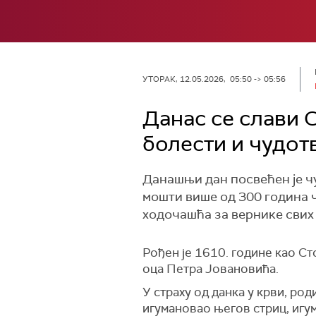
УТОРАК, 12.05.2026, 05:50 -> 05:56
Данас се слави 
болести и чудот
Данашњи дан посвећен је ч
мошти више од 300 година ч
ходочашћа за вернике свих 
Рођен је 1610. године као Ст
оца Петра Јовановића.
У страху од данка у крви, род
игумановао његов стриц, игу