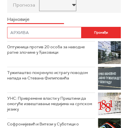
Прогноза
Најновије
Оптужница против 20 особа за наводне
ратне злочине у Ђаковици
Тужилаштво покренуло истрагу поводом
напада на Стевана Филиповића
УНС: Привремене власти у Приштини да
омогуће извештавање медијима на српском
језику
Софронијевић и Витези у Суботици о