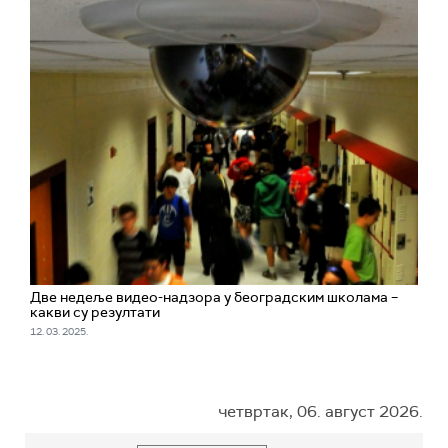
Две недеље видео-надзора у београдским школама –
какви су резултати
12. 03. 2025.
четвртак, 06. август 2026.