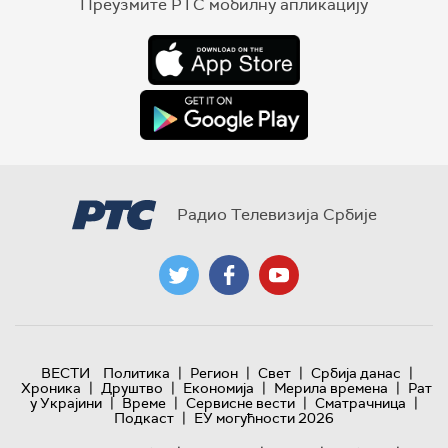
Преузмите РТС мобилну апликацију
Радио Телевизија Србије
|
|
|
|
ВЕСТИ
Политика
Регион
Свет
Србија данас
|
|
|
|
Хроника
Друштво
Економија
Мерила времена
Рат
|
|
|
|
у Украјини
Време
Сервисне вести
Сматрачница
|
Подкаст
ЕУ могућности 2026