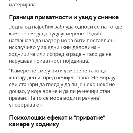
материјала.
Граница приватности и увид у снимке
Једна од највећих заблуда односи се на то где
камере смеју да буду усмерене. Радић
наглашава да надзор мора бити постављен
искључиво у заједничким деловима –
ходницима или испред зграде – тако да не
нарушава приватност појединца.
"Камере не смеју бити усмерене тако да
хватају део испред нечијег стана. Не морају
сви станари да гледају да ли је неко некоме
дошао, у које време и да ли је нечији стан
празан. На то се мора водити рачуна",
упозорава он.
Психолошки ефекат и "приватне"
камере у ходнику