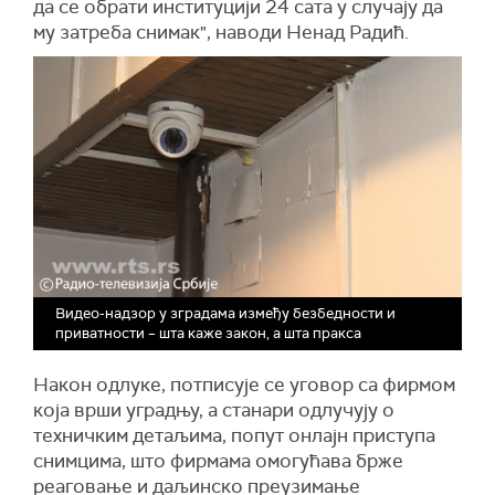
да се обрати институцији 24 сата у случају да
му затреба снимак", наводи Ненад Радић.
Видео-надзор у зградама између безбедности и
приватности – шта каже закон, а шта пракса
Након одлуке, потписује се уговор са фирмом
која врши уградњу, а станари одлучују о
техничким детаљима, попут онлајн приступа
снимцима, што фирмама омогућава брже
реаговање и даљинско преузимање