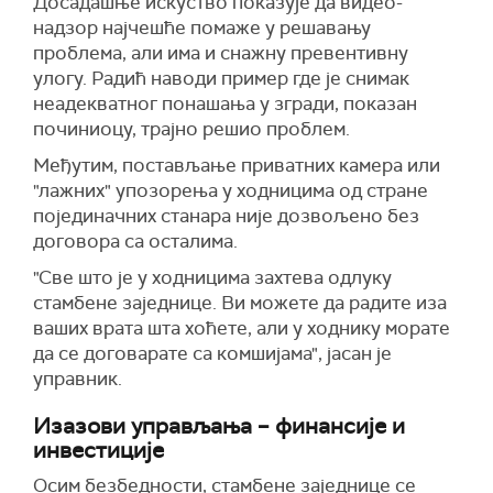
Досадашње искуство показује да видео-
надзор најчешће помаже у решавању
проблема, али има и снажну превентивну
улогу. Радић наводи пример где је снимак
неадекватног понашања у згради, показан
починиоцу, трајно решио проблем.
Међутим, постављање приватних камера или
"лажних" упозорења у ходницима од стране
појединачних станара није дозвољено без
договора са осталима.
"Све што је у ходницима захтева одлуку
стамбене заједнице. Ви можете да радите иза
ваших врата шта хоћете, али у ходнику морате
да се договарате са комшијама", јасан је
управник.
Изазови управљања – финансије и
инвестиције
Осим безбедности, стамбене заједнице се