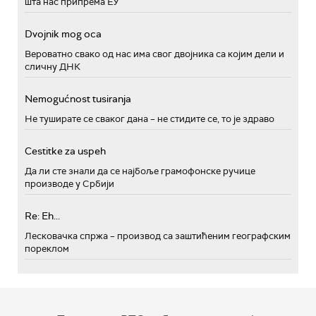
шта нас припрема ЕУ
Dvojnik mog oca
Вероватно свако од нас има свог двојника са којим дели и
сличну ДНК
Nemogućnost tusiranja
Не туширате се сваког дана – не стидите се, то је здраво
Cestitke za uspeh
Да ли сте знали да се најбоље грамофонске ручице
производе у Србији
Re: Eh...
Лесковачка спржа – производ са заштићеним географским
пореклом