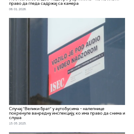
право да гледа садржај са камера
06. 01. 2026.
Случај "Велики брат" у аутобусима – налепнице
покренуле ванредну инспекцију, ко има право да снима и
слуша
15. 05. 2025.