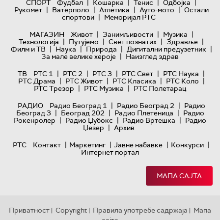
|
|
|
|
СПОРТ
Фудбал
Кошарка
Тенис
Одбојка
|
|
|
|
Рукомет
Ватерполо
Атлетика
Ауто-мото
Остали
|
спортови
Меморијал РТС
|
|
|
МАГАЗИН
Живот
Занимљивости
Музика
|
|
|
|
Технологијa
Путујемо
Свет познатих
Здравље
|
|
|
|
Филм и ТВ
Наука
Природа
Дигитални предузетник
|
За мале велике хероје
Наизглед здрав
|
|
|
|
|
ТВ
РТС 1
РТС 2
РТС 3
РТС Свет
РТС Наука
|
|
|
|
РТС Драма
РТС Живот
РТС Класика
РТС Коло
|
|
РТС Трезор
РТС Музика
РТС Полетарац
|
|
РАДИО
Радио Београд 1
Радио Београд 2
Радио
|
|
|
Београд 3
Београд 202
Радио Плетеница
Радио
|
|
|
Рокенролер
Радио Џубокс
Радио Вртешка
Радио
|
Џезер
Архив
|
|
|
|
РТС
Контакт
Маркетинг
Јавне набавке
Конкурси
Интернет портал
МАПА САЈТА
Приватност
Copyright
Правила употребе садржаја
Мапа
|
|
|