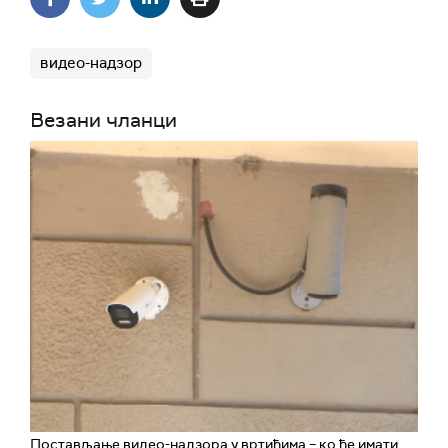
видео-надзор
Везани чланци
Постављање видео-надзора у вртићима – ко ће имати