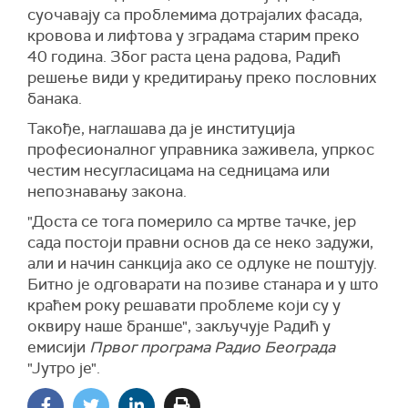
суочавају са проблемима дотрајалих фасада,
кровова и лифтова у зградама старим преко
40 година. Због раста цена радова, Радић
решење види у кредитирању преко пословних
банака.
Такође, наглашава да је институција
професионалног управника заживела, упркос
честим несугласицама на седницама или
непознавању закона.
"Доста се тога померило са мртве тачке, јер
сада постоји правни основ да се неко задужи,
али и начин санкција ако се одлуке не поштују.
Битно је одговарати на позиве станара и у што
краћем року решавати проблеме који су у
оквиру наше бранше", закључује Радић у
емисији
Првог програма Радио Београда
"Јутро је".