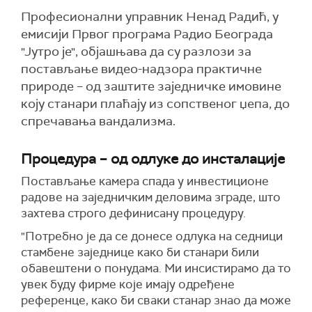
Професионални управник Ненад Радић, у
емисији Првог програма Радио Београда
"Јутро је", објашњава да су разлози за
постављање видео-надзора практичне
природе – од заштите заједничке имовине
коју станари плаћају из сопственог џепа, до
спречавања вандализма.
Процедура – од одлуке до инсталације
Постављање камера спада у инвестиционе
радове на заједничким деловима зграде, што
захтева строго дефинисану процедуру.
"Потребно је да се донесе одлука на седници
стамбене заједнице како би станари били
обавештени о понудама. Ми инсистирамо да то
увек буду фирме које имају одређене
референце, како би сваки станар знао да може