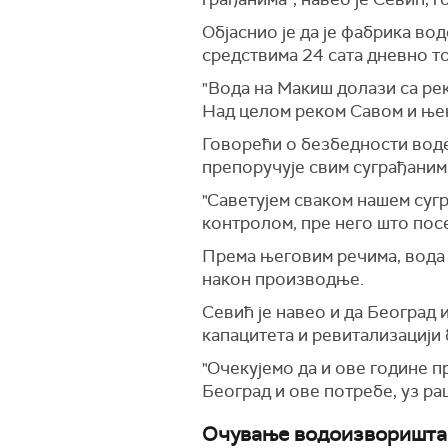
Објаснио је да је фабрика в
средствима 24 сата дневно т
"Вода на Макиш долази са рек
Над целом реком Савом и њен
Говорећи о безбедности воде 
препоручује свим суграђаним
"Саветујем сваком нашем сугр
контролом, пре него што посе
Према његовим речима, вода 
након производње.
Севић је навео и да Београд
капацитета и ревитализацији 
"Очекујемо да и ове године п
Београд и ове потребе, уз р
Очување водоизворишта