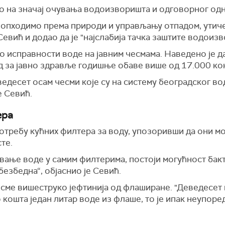
ао на значај очувања водоизворишта и одговорног од
е опходимо према природи и управљању отпадом, утич
евић и додао да је "најслабија тачка заштите водоиз
 о исправности воде на јавним чесмама. Наведено је 
од за јавно здравље годишње обаве више од 17.000 ко
ведесет осам чесми које су на систему београдског в
е Севић.
ера
потребу кућних филтера за воду, упозоривши да они м
те.
авање воде у самим филтерима, постоји могућност ба
 безбедна“, објаснио је Севић.
чесме вишеструко јефтинија од флаширане. "Деведесет
 кошта један литар воде из флаше, то је ипак неупоре