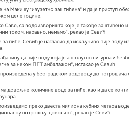
оде на Макишу "изузетно заштићена“ и да је приступ 
оком целе године.
е Саве, са водоизворишта које је такође заштићено и
им током, наравно, немамо“, рекао је Севић.
за пиће, Севић је нагласио да искључиво пије воду из
а.
ађанину да пије воду која је апсолутно сигурна и без
гне за неком ПЕТ амбалажом“, истакао је Севић.
произведена у београдском водоводу до потрошача с
 има довољне количине воде за пиће, као и да се кон
бунара.
роизведемо преко двеста милиона кубних метара воде з
ационалну потрошњу, довољно“, рекао је Севић.