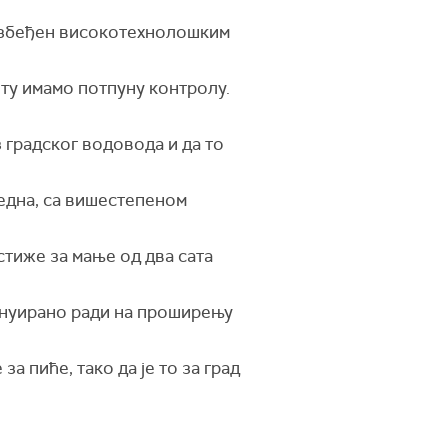
обезбеђен високотехнолошким
 ту имамо потпуну контролу.
 градског водовода и да то
бедна, са вишестепеном
тиже за мање од два сата
тинуирано ради на проширењу
а пиће, тако да је то за град