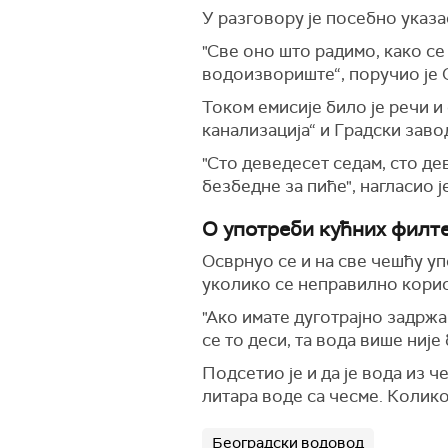
У разговору је посебно указ
"Све оно што радимо, како с
водоизвориште“, поручио је С
Током емисије било је речи и
канализација“ и Градски зав
"Сто деведесет седам, сто де
безбедне за пиће", нагласио ј
О употреби кућних филт
Осврнуо се и на све чешћу у
уколико се неправилно корис
"Ако имате дуготрајно задрж
се то деси, та вода више није
Подсетио је и да је вода из 
литара воде са чесме. Колико
Београдски водовод