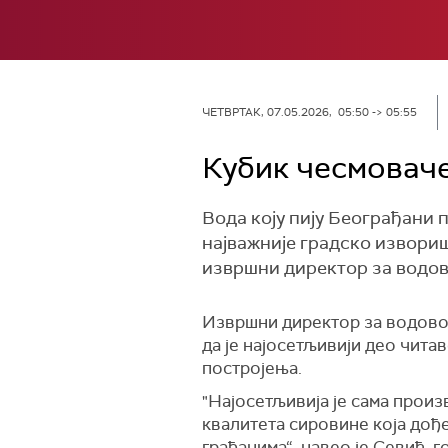
ЧЕТВРТАК, 07.05.2026, 05:50 -> 05:55
Кубик чесмоваче
Вода коју пију Београђани
најважније градско извориш
извршни директор за водов
Извршни директор за водовод
да је најосетљивији део чита
постројења.
"Најосетљивија је сама прои
квалитета сировине која дођ
грађанима“, навео је Севић, г