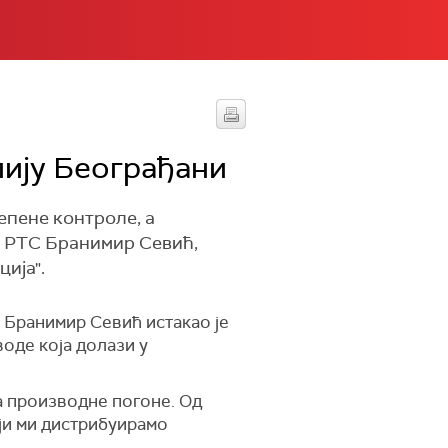
пију Београђани
епене контроле, а
за РТС Бранимир Севић,
ија".
 Бранимир Севић истакао је
воде која долази у
а производне погоне. Од
ји ми дистрибуирамо