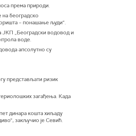
носа према природи.
е на београдско
воришта – понашање људи“.
да ЈКП „Београдски водовод и
нтрола воде.
одовода апсолутно су
огу представљати ризик
ктериолошких загађења. Када
 пет динара кошта хиљаду
диво“, закључио је Севић.