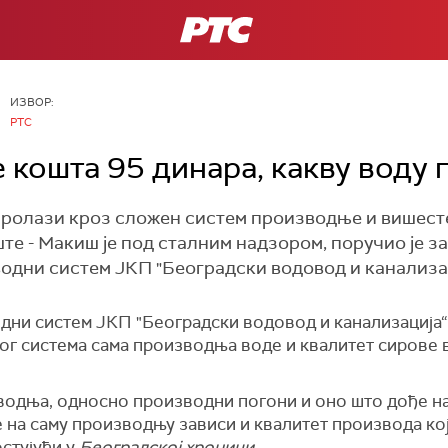
РТС
ИЗВОР:
РТС
 кошта 95 динара, какву воду 
 пролази кроз сложен систем производње и вишест
те - Макиш је под сталним надзором, поручио је 
одни систем ЈКП "Београдски водовод и канализац
ни систем ЈКП "Београдски водовод и канализација“
вог система сама производња воде и квалитет сирове 
зводња, односно производни погони и оно што дође н
е на саму производњу зависи и квалитет производа ко
остујући у
Београдској хроници
.