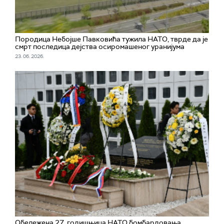
Породица Небојше Павковића тужила НАТО, тврде да је
смрт последица дејства осиромашеног уранијума
23. 06. 2026.
Обележена 27. годишњица НАТО бомбардовања