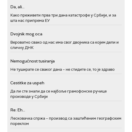
Da, ali...
Како преживети прва три дана катастрофе у Србији, и за
шта нас припрема ЕУ
Dvojnik mog oca
Вероватно свако од нас има свог двојника са којим дели и
сличну ДНК
Nemogućnost tusiranja
Не туширате се сваког дана – не стидите се, то је здраво
Cestitke za uspeh
Да ли сте знали да се најбоље грамофонске ручице
производе у Србији
Re: Eh...
Лесковачка спржа – производ са заштићеним географским
пореклом