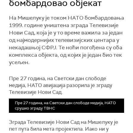
бомбардовао објекат
На Мишелуку је током НАТО бомбардовања
1999. године уништена зграда Телевизије
Нови Сад, која је у то време важила за један
од најмодернијих телевизијских центара у
некадашњој СФРЈ. Те ноћи погођена су оба
комплекса објекта, од којих је један био тек
усељен.
Пре 27 година, на Светски дан слободе
медија, НАТО авијација разорила је зграду
Телевизије Нови Сад.
Пре 27 година, на Светски дан слободе медија, НАТО
срушио зграду ТВНС
Зграда Телевизије Нови Сад на Мишелуку је
пет пута била мета пројектила. Иако ни у