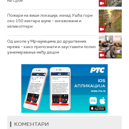
на Србе
Пожари на више локација, изнад Ушћа гори
око 150 хектара шуме – ангажовани и
хеликоптери
Од школе у Мрчајевцима до друштвених
мрежа – како препознати и зауставити полно
узнемиравање међу децом
КОМЕНТАРИ