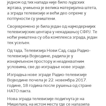
једном од тих напада није било људских
жртава, учињена је велика материјална штета,
а зграда телевизије и већи део опреме у
потпуности су уништени.
Својевремено је била један од најмодернијих
телевизијских центара у некадашњој СФРЈ. Те
ноћи уништена су оба комплекса зграда, један
тек усељен.
Од тада, Телевизија Нови Сад, сада Радио-
телевизија Војводине, радила је у
изнајмљеном простору и неадекватним
условима, све до изградње нове зграде.
Изградња нове зграде Радио-телевизије
Војводине почела је 22. новембра 2017.
године, 18 година после рушења од стране
НАТО пакта.
Нова зграда телевизије подигнута је на
Мишелуку, на истом месту где се налазила