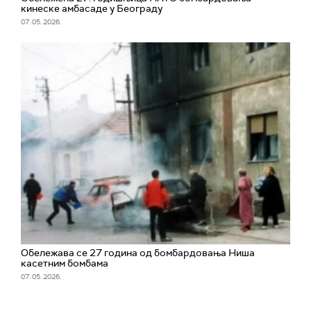
кинеске амбасаде у Београду
07. 05. 2026.
Обележава се 27 година од бомбардовања Ниша
касетним бомбама
07. 05. 2026.