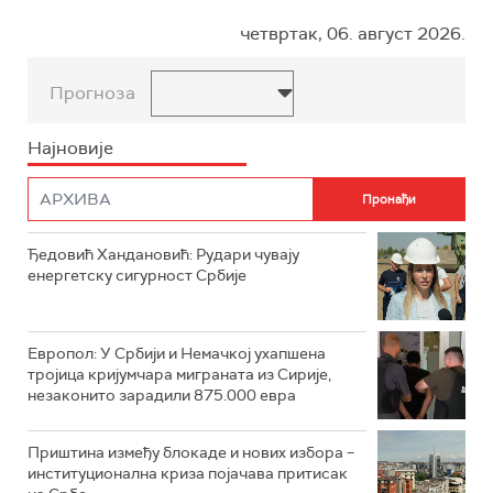
четвртак, 06. август 2026.
Прогноза
Најновије
Ђедовић Хандановић: Рудари чувају
енергетску сигурност Србије
Европол: У Србији и Немачкој ухапшена
тројица кријумчара миграната из Сирије,
незаконито зарадили 875.000 евра
Приштина између блокаде и нових избора –
институционална криза појачава притисак