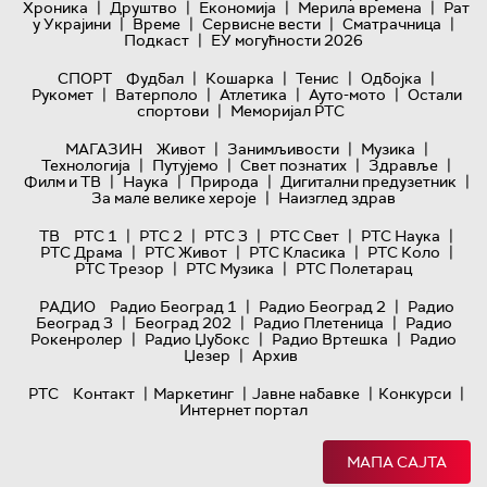
|
|
|
|
Хроника
Друштво
Економија
Мерила времена
Рат
|
|
|
|
у Украјини
Време
Сервисне вести
Сматрачница
|
Подкаст
ЕУ могућности 2026
|
|
|
|
СПОРТ
Фудбал
Кошарка
Тенис
Одбојка
|
|
|
|
Рукомет
Ватерполо
Атлетика
Ауто-мото
Остали
|
спортови
Меморијал РТС
|
|
|
МАГАЗИН
Живот
Занимљивости
Музика
|
|
|
|
Технологијa
Путујемо
Свет познатих
Здравље
|
|
|
|
Филм и ТВ
Наука
Природа
Дигитални предузетник
|
За мале велике хероје
Наизглед здрав
|
|
|
|
|
ТВ
РТС 1
РТС 2
РТС 3
РТС Свет
РТС Наука
|
|
|
|
РТС Драма
РТС Живот
РТС Класика
РТС Коло
|
|
РТС Трезор
РТС Музика
РТС Полетарац
|
|
РАДИО
Радио Београд 1
Радио Београд 2
Радио
|
|
|
Београд 3
Београд 202
Радио Плетеница
Радио
|
|
|
Рокенролер
Радио Џубокс
Радио Вртешка
Радио
|
Џезер
Архив
|
|
|
|
РТС
Контакт
Маркетинг
Јавне набавке
Конкурси
Интернет портал
МАПА САЈТА