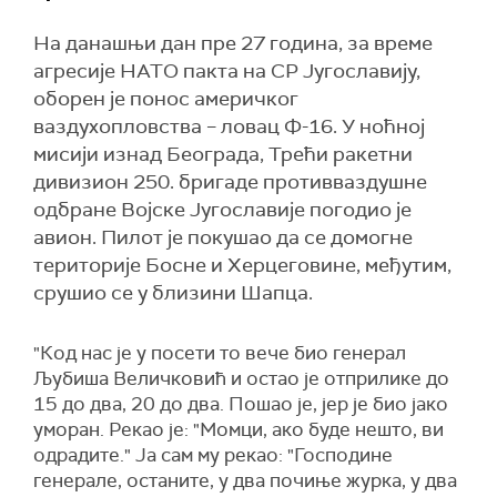
На данашњи дан пре 27 година, за време
агресије НАТО пакта на СР Југославију,
оборен је понос америчког
ваздухопловства – ловац Ф-16. У ноћној
мисији изнад Београда, Трећи ракетни
дивизион 250. бригаде противваздушне
одбране Војске Југославије погодио је
авион. Пилот је покушао да се домогне
територије Босне и Херцеговине, међутим,
срушио се у близини Шапца.
"Код нас је у посети то вече био генерал
Љубиша Величковић и остао је отприлике до
15 до два, 20 до два. Пошао је, јер је био јако
уморан. Рекао је: "Момци, ако буде нешто, ви
одрадите." Ја сам му рекао: "Господине
генерале, останите, у два почиње журка, у два