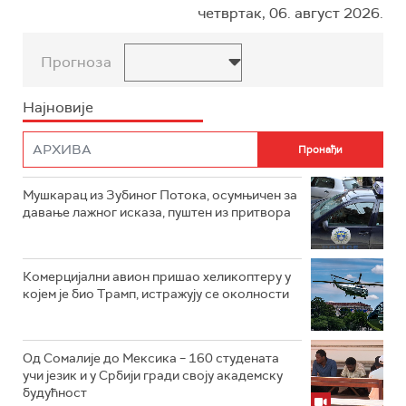
четвртак, 06. август 2026.
Прогноза
Најновије
Мушкарац из Зубиног Потока, осумњичен за
давање лажног исказа, пуштен из притвора
Комерцијални авион пришао хеликоптеру у
којем је био Трамп, истражују се околности
Од Сомалије до Мексика – 160 студената
учи језик и у Србији гради своју академску
будућност