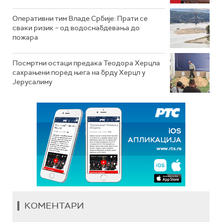
Оперативни тим Владе Србије: Прати се
сваки ризик – од водоснабдевања до
пожара
Посмртни остаци предака Теодора Херцла
сахрањени поред њега на брду Херцл у
Јерусалиму
КОМЕНТАРИ