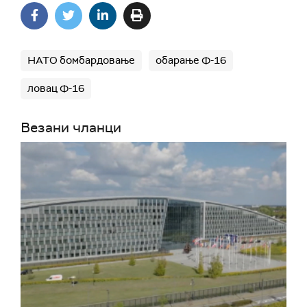
НАТО бомбардовање
обарање Ф-16
ловац Ф-16
Везани чланци