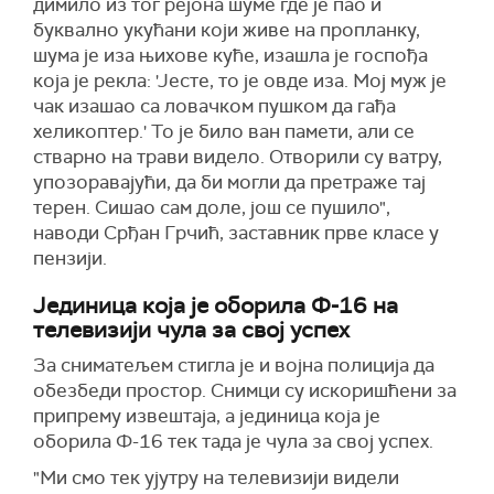
димило из тог рејона шуме где је пао и
буквално укућани који живе на пропланку,
шума је иза њихове куће, изашла је госпођа
која је рекла: 'Јесте, то је овде иза. Мој муж је
чак изашао са ловачком пушком да гађа
хеликоптер.' То је било ван памети, али се
стварно на трави видело. Отворили су ватру,
упозоравајући, да би могли да претраже тај
терен. Сишао сам доле, још се пушило",
наводи Срђан Грчић, заставник прве класе у
пензији.
Јединица која је оборила Ф-16 на
телевизији чула за свој успех
За сниматељем стигла је и војна полиција да
обезбеди простор. Снимци су искоришћени за
припрему извештаја, а јединица која је
оборила Ф-16 тек тада је чула за свој успех.
"Ми смо тек ујутру на телевизији видели