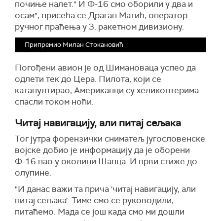
почиње налет." И Ф-16 смо оборили у два и
осам", присећа се Драган Матић, оператор
ручног праћења у 3. ракетном дивизиону.
Припремио Милан Стокановић
Погођени авион је од Шимановаца успео да
одлети тек до Цера. Пилота, који се
катапултирао, Американци су хеликоптерима
спасли током ноћи.
Читај навигацију, али питај сељака
Тог јутра форензички сниматељ југословенске
војске добио је информацију да је оборени
Ф-16 пао у околини Шапца. И први стиже до
олупине.
"И данас важи та прича 'читај навигацију, али
питај сељака'. Тиме смо се руководили,
питаћемо. Мада се још када смо ми дошли