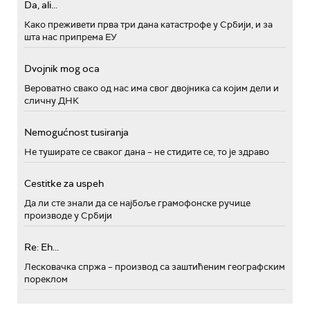
Da, ali...
Како преживети прва три дана катастрофе у Србији, и за
шта нас припрема ЕУ
Dvojnik mog oca
Вероватно свако од нас има свог двојника са којим дели и
сличну ДНК
Nemogućnost tusiranja
Не туширате се сваког дана – не стидите се, то је здраво
Cestitke za uspeh
Да ли сте знали да се најбоље грамофонске ручице
производе у Србији
Re: Eh...
Лесковачка спржа – производ са заштићеним географским
пореклом