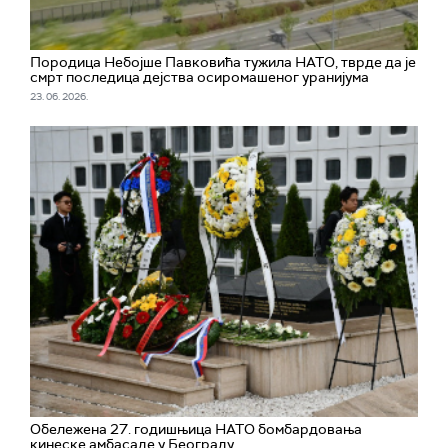
Породица Небојше Павковића тужила НАТО, тврде да је
смрт последица дејства осиромашеног уранијума
23. 06. 2026.
Обележена 27. годишњица НАТО бомбардовања
кинеске амбасаде у Београду