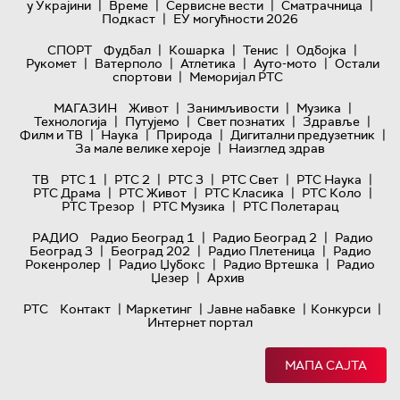
|
|
|
|
у Украјини
Време
Сервисне вести
Сматрачница
|
Подкаст
ЕУ могућности 2026
|
|
|
|
СПОРТ
Фудбал
Кошарка
Тенис
Одбојка
|
|
|
|
Рукомет
Ватерполо
Атлетика
Ауто-мото
Остали
|
спортови
Меморијал РТС
|
|
|
МАГАЗИН
Живот
Занимљивости
Музика
|
|
|
|
Технологијa
Путујемо
Свет познатих
Здравље
|
|
|
|
Филм и ТВ
Наука
Природа
Дигитални предузетник
|
За мале велике хероје
Наизглед здрав
|
|
|
|
|
ТВ
РТС 1
РТС 2
РТС 3
РТС Свет
РТС Наука
|
|
|
|
РТС Драма
РТС Живот
РТС Класика
РТС Коло
|
|
РТС Трезор
РТС Музика
РТС Полетарац
|
|
РАДИО
Радио Београд 1
Радио Београд 2
Радио
|
|
|
Београд 3
Београд 202
Радио Плетеница
Радио
|
|
|
Рокенролер
Радио Џубокс
Радио Вртешка
Радио
|
Џезер
Архив
|
|
|
|
РТС
Контакт
Маркетинг
Јавне набавке
Конкурси
Интернет портал
МАПА САЈТА