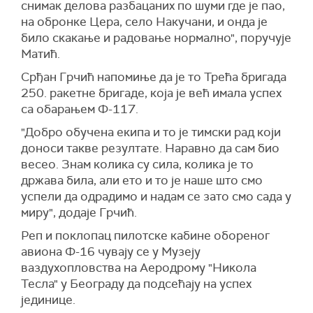
снимак делова разбацаних по шуми где је пао,
на обронке Цера, село Накучани, и онда је
било скакање и радовање нормално", поручује
Матић.
Срђан Грчић напомиње да је то Трећа бригада
250. ракетне бригаде, која је већ имала успех
са обарањем Ф-117.
"Добро обучена екипа и то је тимски рад који
доноси такве резултате. Наравно да сам био
весео. Знам колика су сила, колика је то
држава била, али ето и то је наше што смо
успели да одрадимо и надам се зато смо сада у
миру", додаје Грчић.
Реп и поклопац пилотске кабине обореног
авиона Ф-16 чувају се у Музеју
ваздухопловства на Аеродрому "Никола
Тесла" у Београду да подсећају на успех
јединице.