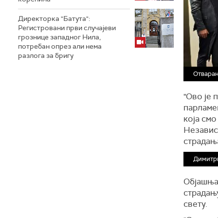
Директорка "Батута":
Регистровани први случајеви
грознице западног Нила,
потребан опрез али нема
разлога за бригу
Отварањ
"Ово је 
парламен
која смо
Независн
страдања
Димитри
Објашњав
страдању
свету.