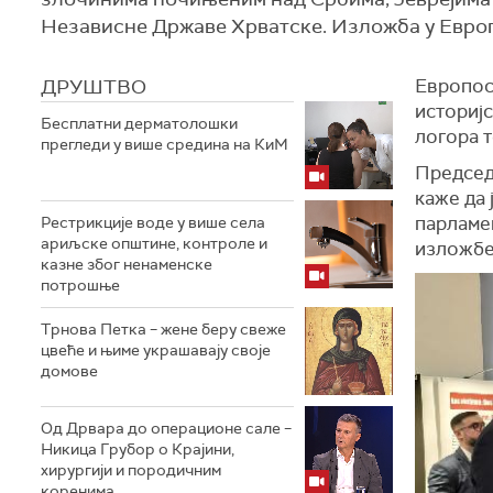
Независне Државе Хрватске. Изложба у Европ
ДРУШТВО
Европосл
историјс
Бесплатни дерматолошки
логора т
прегледи у више средина на КиМ
Председ
каже да
парламен
Рестрикције воде у више села
ариљске општине, контроле и
изложбе
казне због ненаменске
потрошње
Трнова Петка – жене беру свеже
цвеће и њиме украшавају своје
домове
Од Дрвара до операционе сале –
Никица Грубор о Крајини,
хирургији и породичним
коренима