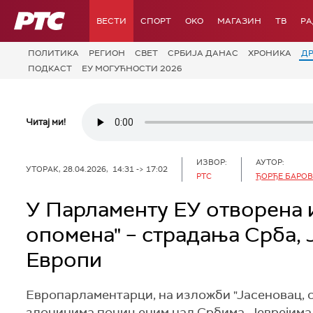
РТС
ВЕСТИ
СПОРТ
OKO
МАГАЗИН
ТВ
Р
ПОЛИТИКА
РЕГИОН
СВЕТ
СРБИЈА ДАНАС
ХРОНИКА
Д
ПОДКАСТ
ЕУ МОГУЋНОСТИ 2026
Читај ми!
ИЗВОР:
АУТОР:
УТОРАК, 28.04.2026, 14:31 -> 17:02
РТС
ЂОРЂЕ БАРО
У Парламенту ЕУ отворена 
опомена" – страдањa Срба, 
Европи
Европарламентарци, на изложби "Јасеновац, се
злочинима почињеним над Србима, Јеврејима 