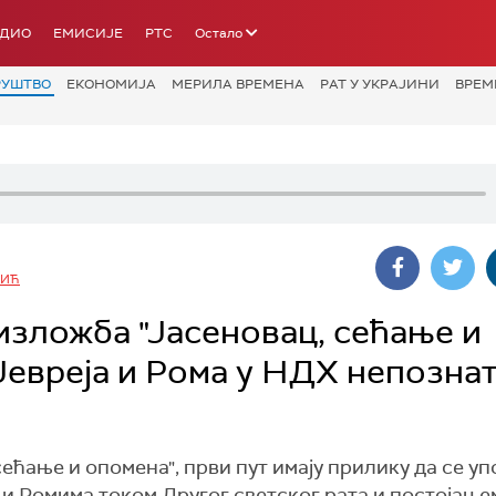
АДИО
ЕМИСИЈЕ
РТС
Остало
РУШТВО
ЕКОНОМИЈА
МЕРИЛА ВРЕМЕНА
РАТ У УКРАЈИНИ
ВРЕМ
ВИЋ
изложба "Јасеновац, сећање и
Јевреја и Рома у НДХ непозна
ћање и опомена", први пут имају прилику да се уп
и Ромима током Другог светског рата и постојање