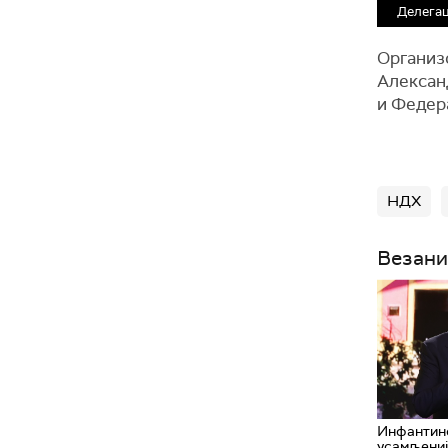
Делегац
Организ
Алексан
и Федер
НДХ
Везани
Инфантин
усамљениј