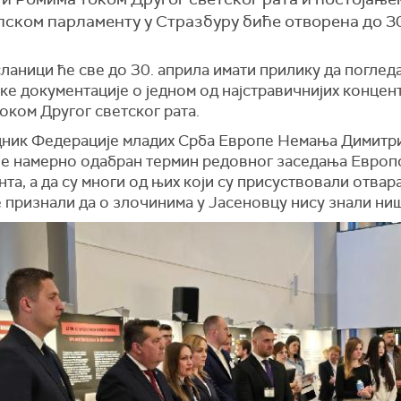
ском парламенту у Стразбуру биће отворена до 30
аници ће све до 30. априла имати прилику да погледа
ке документације о једном од најстравичнијих конце
оком Другог светског рата.
ник Федерације младих Срба Европе Немања Димитр
 је намерно одабран термин редовног заседања Европ
та, а да су многи од њих који су присуствовали отвар
 признали да о злочинима у Јасеновцу нису знали ниш