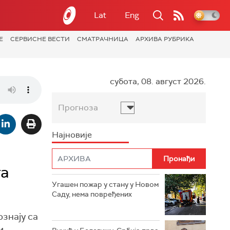
Lat
Eng
Е
СЕРВИСНЕ ВЕСТИ
СМАТРАЧНИЦА
АРХИВА РУБРИКА
субота, 08. август 2026.
Прогноза
Најновије
та
Угашен пожар у стану у Новом
Саду, нема повређених
ознају са
м