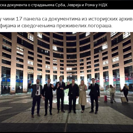
ска документа о страдањима Срба, Јевреја и Рома у НДХ
чини 17 панела са документима из историјских архив
фијама и сведочењима преживелих логораша.