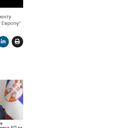
менту
а Европу“
ње
нара: ЕП да