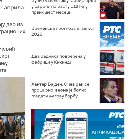
Вучић у Белегишу: Србија прва
у Европи по расту БДП-а у
. априла.
првих шест месеци
ју део из
Временска прогноза 9. август
нтрационих
2026.
ијевић
ског
Два радника повређена у
фабрици у Кикинди
ању
та.
Хантер Бајден: Очев рак се
проширио, веома је болно
гледати његову борбу