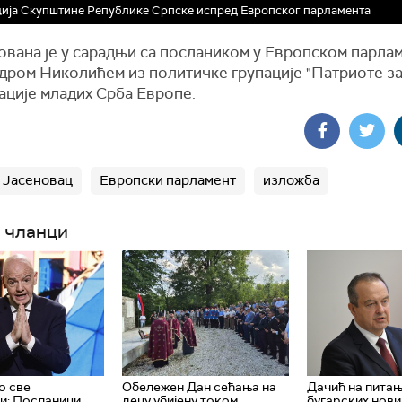
ија Скупштине Републике Српске испред Европског парламента
ована је у сарадњи са послаником у Европском парла
дром Николићем из политичке групације "Патриоте з
ације младих Срба Европе.
Јасеновац
Европски парламент
изложба
 чланци
о све
Обележен Дан сећања на
Дачић на пита
и: Посланици
децу убијену током
бугарских нови