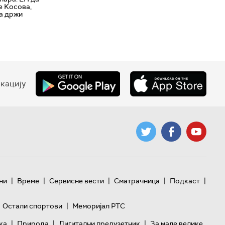
е Kосова,
да држи
кацију
|
|
|
|
|
ни
Време
Сервисне вести
Сматрачница
Подкаст
|
Остали спортови
Меморијал РТС
|
|
|
ка
Природа
Дигитални предузетник
За мале велике