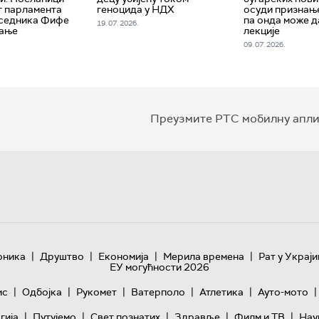
г парламента
геноцида у НДХ
осуди признањ
дседника Фифе
па онда може 
19. 07. 2026.
шање
лекције
09. 07. 2026.
Преузмите РТС мобилну апли
|
|
|
|
оника
Друштво
Економија
Мерила времена
Рат у Украји
ЕУ могућности 2026
|
|
|
|
|
|
ис
Одбојка
Рукомет
Ватерполо
Атлетика
Ауто-мото
|
|
|
|
|
гијa
Путујемо
Свет познатих
Здравље
Филм и ТВ
Нау