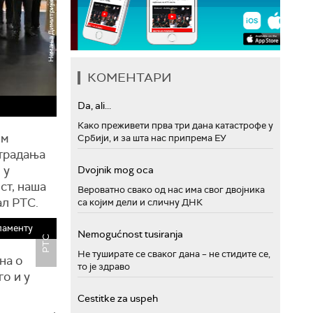
КОМЕНТАРИ
Da, ali...
Како преживети прва три дана катастрофе у
ом
Србији, и за шта нас припрема ЕУ
страдања
 у
Dvojnik mog oca
ст, наша
Вероватно свако од нас има свог двојника
ал РТС.
са којим дели и сличну ДНК
ламенту
Nemogućnost tusiranja
РТС
Не туширате се сваког дана – не стидите се,
на о
то је здраво
го и у
Cestitke za uspeh