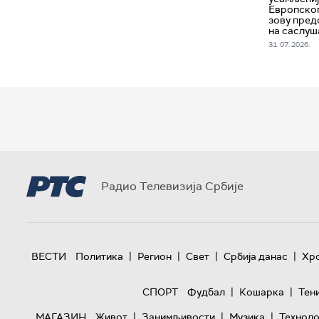
Европско
зову пре
на саслу
31. 07. 2026.
Радио Телевизија Србије
|
|
|
|
ВЕСТИ
Политика
Регион
Свет
Србија данас
Хр
|
|
СПОРТ
Фудбал
Кошарка
Тен
|
|
|
МАГАЗИН
Живот
Занимљивости
Музика
Техноло