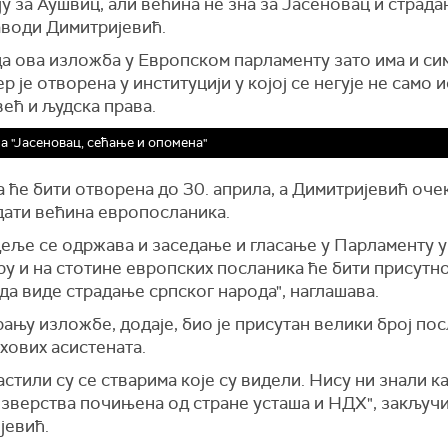
ју за Аушвиц, али већина не зна за Јасеновац и страда
аводи Димитријевић.
да ова изложба у Европском парламенту зато има и с
ер је отворена у институцији у којој се негује не само 
ећ и људска права.
 "Јасеновац, сећање и опомена"
ће бити отворена до 30. априла, а Димитријевић очек
дати већина европосланика.
деље се одржава и заседање и гласање у Парламенту у
у и на стотине европских посланика ће бити присутно
да виде страдање српског народа", наглашава.
ању изложбе, додаје, био је присутан велики број пос
хових асистената.
стили су се стварима које су видели. Нису ни знали ка
зверства почињена од стране усташа и НДХ", закључи
јевић.