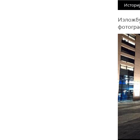
Историј
Изложбу 
фотогра