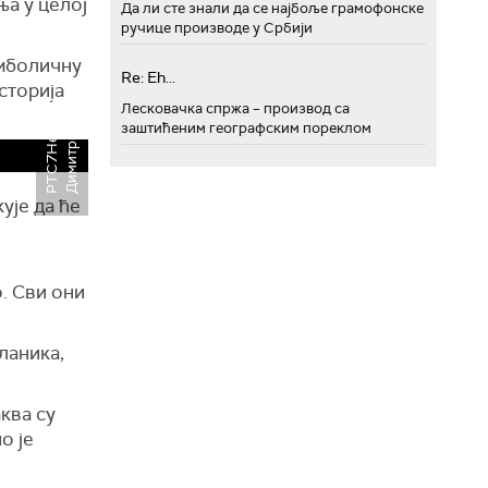
ња у целој
Да ли сте знали да се најбоље грамофонске
ручице производе у Србији
имболичну
Re: Eh...
историја
ћ
Р
Т
С
7
Н
е
м
а
њ
а
Д
и
м
и
т
р
и
ј
е
в
и
Лесковачка спржа – производ са
заштићеним географским пореклом
ује да ће
. Сви они
ланика,
ква су
о је