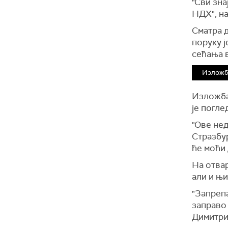
"Сви зна
НДХ", н
Сматра 
поруку ј
сећања в
Изложба
Изложба 
је погле
"Ове не
Стразбур
ће моћи 
На отвар
али и њи
"Запрепа
заправо 
Димитри