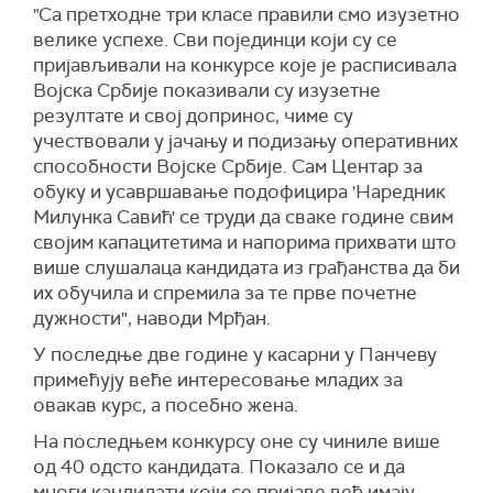
"Са претходне три класе правили смо изузетно
велике успехе. Сви појединци који су се
пријављивали на конкурсе које је расписивала
Војска Србије показивали су изузетне
резултате и свој допринос, чиме су
учествовали у јачању и подизању оперативних
способности Војске Србије. Сам Центар за
обуку и усавршавање подофицира 'Наредник
Милунка Савић' се труди да сваке године свим
својим капацитетима и напорима прихвати што
више слушалаца кандидата из грађанства да би
их обучила и спремила за те прве почетне
дужности", наводи Мрђан.
У последње две године у касарни у Панчеву
примећују веће интересовање младих за
овакав курс, а посебно жена.
На последњем конкурсу оне су чиниле више
од 40 одсто кандидата. Показало се и да
многи кандидати који се пријаве већ имају