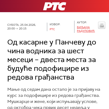
РТС
АУТОР:
ИЗВОР:
СУБОТА, 25.04.2026,
БИЉАНА
20:00 -> 20:15
РТС
РАДУЛОВИЋ
Од касарне у Панчеву до
чина водника за шест
месеци – двеста места за
будуће подофицире из
редова грађанства
Мање од седам дана остало је за пријаву на
курс за подофицире из редова грађанства.
Мушкарце и жене, који испуњавају услове,
од октобра чека првих десет недеља у