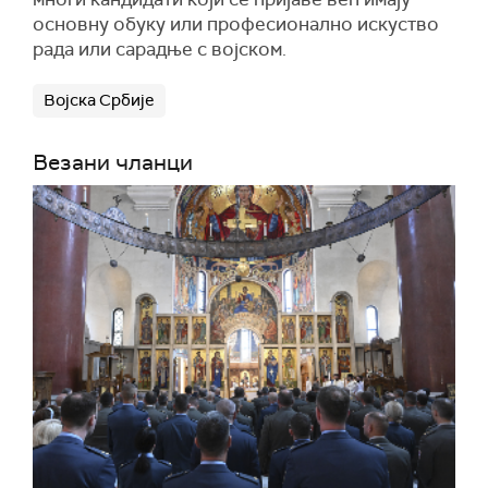
основну обуку или професионално искуство
рада или сарадње с војском.
Војска Србије
Везани чланци