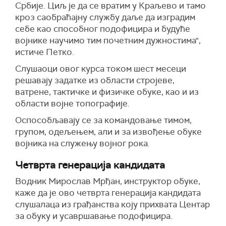
Србије. Циљ је да се вратим у Краљево и тамо
кроз саобраћајну службу даље да изградим
себе као способног подофицира и будуће
војнике научимо тим почетним дужностима",
истиче Петко.
Слушаоци овог курса током шест месеци
решавају задатке из области стројеве,
ватрене, тактичке и физичке обуке, као и из
области војне топографије.
Оспособљавају се за
ком
а
ндовање
тимом,
групом, одељењем, али и за извођење обуке
војника на служењу војног рока.
Четврта генерација кандидата
Водник Мирослав Мрђан, инструктор обуке,
каже да је ово четврта генерација кандидата
слушалаца из грађанства коју прихвата Центар
за обуку и усавршавање подофицира.