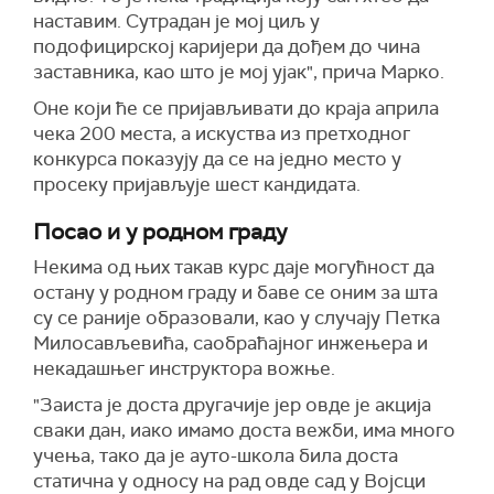
наставим. Сутрадан
је
мој циљ у
подофицирској каријери да дођем до чина
заставника, као што је мој ујак",
прича Марко.
Оне који ће се пријављивати до краја априла
чека 200 места, а искуства из претходног
конкурса показују да се на једно место у
просеку пријављује шест кандидата.
Посао и у родном граду
Некима од њих такав курс даје могућност да
остану у родном граду и баве се оним за шта
су се раније образовали, као у случају
Петка
Милосављевића,
саобраћајног инж
е
њера и
некадашњег инструктора вожње.
"Заиста је доста другачије јер овде је акција
сваки дан, иако имамо доста вежби, има много
учења, тако да је ауто-школа била доста
статична у односу на рад овде сад у Војсци