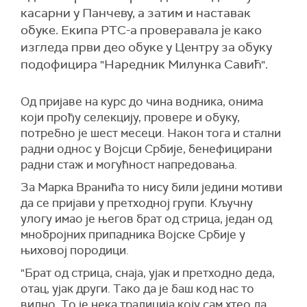
касарни у Панчеву, а затим и наставак
обуке. Екипа РТС-а проверавала је како
изгледа први део обуке у Центру за обуку
подофицира "Наредник Милунка Савић".
Од пријаве на курс до чина водника, онима
који прођу селекцију, провере и обуку,
потребно је шест месеци. Након тога и стални
радни однос у Војсци Србије, бенефицирани
радни стаж и могућност напредовања.
За Марка Вранића то нису били једини мотиви
да се пријави у претходној групи. Кључну
улогу имао је његов брат од стрица, један од
мнобројних припадника Војске Србије у
њиховој породици.
"Брат од стрица, снаја, ујак и претходн
о
деда,
отац, ујак други.
Т
а
к
о да је баш код нас то
видно.
Т
о је нека традиција коју сам хтео да