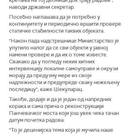
кретања на тој деоници док трају радови",
наводи државни секретар.
Посебно наглашава да је потребно у
континуитету и периодично вршити провере
статичке стабилности таквих објеката.
"Након пада надстрешнице Министарство је
упутило налог да се сви објекти у јавној
намени провере и да их о томе известе.
Свакако да у погледу неких хитних
интервенцију локалне самоуправе и окрузи
морају да предузму мере из своје
надлежности и предупреде сваку нежељену
последицу", каже Шекуларац.
Такође, додаје и да је један од напредних
корака и сама прича о реконструкцији
Панчевачког моста који још увек чека тачан
датум почетка радова.
"То је деценијска тема која је мучила наше