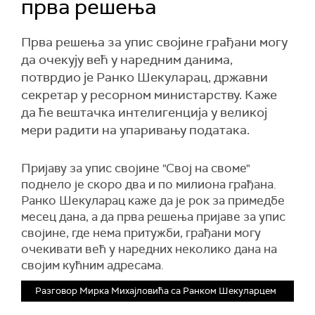
прва решења
Прва решења за упис својине грађани могу
да очекују већ у наредним данима,
потврдио је Ранко Шекуларац, државни
секретар у ресорном министарству. Каже
да ће вештачка интелигенција у великој
мери радити на упаривању података.
Пријаву за упис својине "Свој на своме"
поднело је скоро два и по милиона грађана.
Ранко Шекуларац каже да је рок за примедбе
месец дана, а да прва решења пријаве за упис
својине, где нема притужби, грађани могу
очекивати већ у наредних неколико дана на
својим кућним адресама.
Разговор Мирка Михајловића са Ранком Шекуларцем