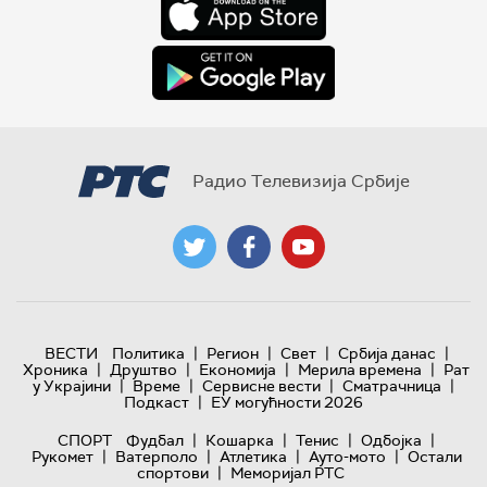
Радио Телевизија Србије
|
|
|
|
ВЕСТИ
Политика
Регион
Свет
Србија данас
|
|
|
|
Хроника
Друштво
Економија
Мерила времена
Рат
|
|
|
|
у Украјини
Време
Сервисне вести
Сматрачница
|
Подкаст
ЕУ могућности 2026
|
|
|
|
СПОРТ
Фудбал
Кошарка
Тенис
Одбојка
|
|
|
|
Рукомет
Ватерполо
Атлетика
Ауто-мото
Остали
|
спортови
Меморијал РТС