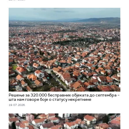
Решење за 320.000 бесправних објеката до септембра –
шта нам говоре боје о статусу некретнине
19. 07. 2026.