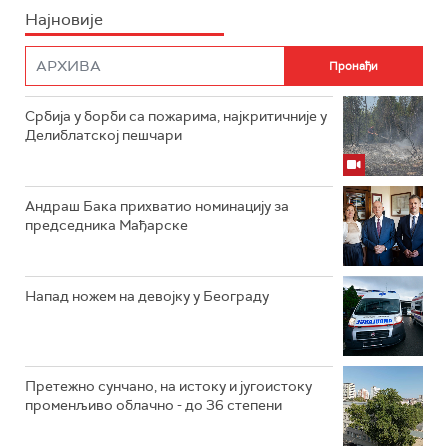
Најновије
Србија у борби са пожарима, најкритичније у
Делиблатској пешчари
Андраш Бака прихватио номинацију за
председника Мађарске
Напад ножем на девојку у Београду
Претежно сунчано, на истоку и југоистоку
променљиво облачно - до 36 степени