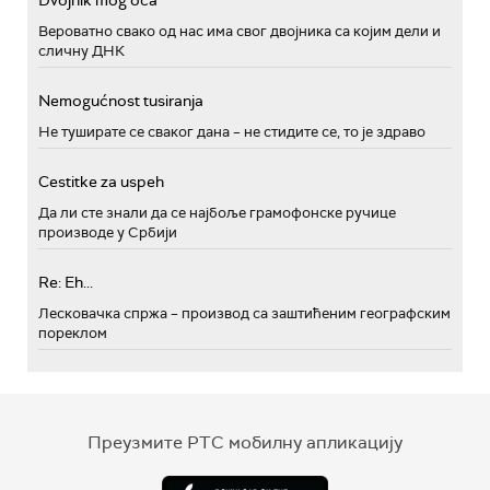
Dvojnik mog oca
Вероватно свако од нас има свог двојника са којим дели и
сличну ДНК
Nemogućnost tusiranja
Не туширате се сваког дана – не стидите се, то је здраво
Cestitke za uspeh
Да ли сте знали да се најбоље грамофонске ручице
производе у Србији
Re: Eh...
Лесковачка спржа – производ са заштићеним географским
пореклом
Преузмите РТС мобилну апликацију