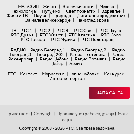
|
|
|
МАГАЗИН
Живот
Занимљивости
Музика
|
|
|
|
Технологијa
Путујемо
Свет познатих
Здравље
|
|
|
|
Филм и ТВ
Наука
Природа
Дигитални предузетник
|
За мале велике хероје
Наизглед здрав
|
|
|
|
|
ТВ
РТС 1
РТС 2
РТС 3
РТС Свет
РТС Наука
|
|
|
|
РТС Драма
РТС Живот
РТС Класика
РТС Коло
|
|
РТС Трезор
РТС Музика
РТС Полетарац
|
|
РАДИО
Радио Београд 1
Радио Београд 2
Радио
|
|
|
Београд 3
Београд 202
Радио Плетеница
Радио
|
|
|
Рокенролер
Радио Џубокс
Радио Вртешка
Радио
|
Џезер
Архив
|
|
|
|
РТС
Контакт
Маркетинг
Јавне набавке
Конкурси
Интернет портал
МАПА САЈТА
Приватност
Copyright
Правила употребе садржаја
Мапа
|
|
|
сајта
Copyright © 2008 - 2026 РТС. Сва права задржана.