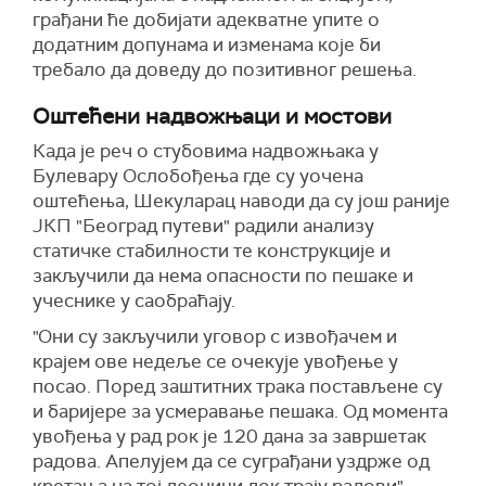
грађани ће добијати адекватне упите о
додатним допунама и изменама које би
требало да доведу до позитивног решења.
Оштећени надвожњаци и мостови
Када је реч о стубовима надвожњака у
Булевару Ослобођења где су уочена
оштећења, Шекуларац наводи да су још раније
ЈКП "Београд путеви" радили анализу
статичке стабилности те конструкције и
закључили да нема опасности по пешаке и
учеснике у саобраћају.
"Они су закључили уговор с извођачем и
крајем ове недеље се очекује увођење у
посао. Поред заштитних трака постављене су
и баријере за усмеравање пешака. Од момента
увођења у рад рок је 120 дана за завршетак
радова. Апелујем да се суграђани уздрже од