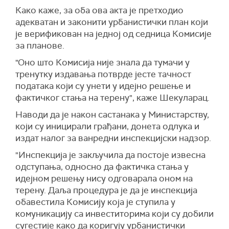
Како каже, за оба ова акта је претходио
адекватан и законити урбанистички план који
је верификован на једној од седница Комисије
за планове.
"Оно што Комисија није знала да тумачи у
тренутку издавања потврде јесте тачност
података који су унети у идејно решење и
фактичког стања на терену", каже Шекуларац.
Наводи да је након састанака у Министарству,
који су иницирали грађани, донета одлука и
издат налог за ванредни инспекцијски надзор.
"Инспекција је закључила да постоје извесна
одступања, односно да фактичка стања у
идејном решењу нису одговарала оном на
терену. Даља процедура је да је инспекција
обавестила Комисију која је ступила у
комуникацију са инвеститорима који су добили
сугестије како да коригују урбанистички