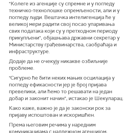
"Колеге из агенције су спремне и у погледу
техничко-технолошке опремљености, али и у
погледу људи. Вештачка интелигенција ће у
великој мери радити свој посао упаривања
свих података који су у претходном периоду
прикупљени", објашњава државни секретар у
Министарству грађевинарства, саобраћаја и
инфраструктуре.
Додаје да не очекују никакве озбиљније
проблеме.
"Сигурно ће бити неких мањих осцилација у
погледу ефикасности јер је број пријава
превелики, али ћемо то решавати на један
добар и законит начин", истакао је Шекуларац.
Како каже, важно је да је законски рок за
пријаву испоштован и искоришћен.
Према његовим речима у наредним
комуникацијама с надлежном агенцијом,