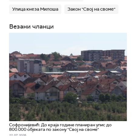
Улица кнеза Милоша
Закон "Свој на своме"
Везани чланци
Софронијевић: До краја године планиран упис до
800.000 објеката по закону "Свој на своме"
22. 07. 2026.