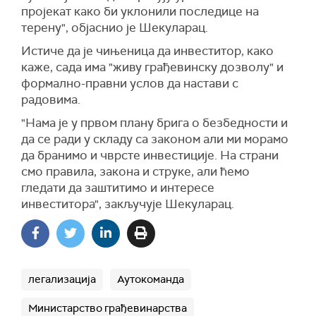
пројекат како би уклонили последице на
терену", објаснио је Шекуларац.
Истиче да је чињеница да инвеститор, како
каже, сада има "живу грађевинску дозволу" и
формално-правни услов да настави с
радовима.
"Нама је у првом плану брига о безбедности и
да се ради у складу са законом али ми морамо
да бранимо и чврсте инвестиције. На страни
смо правила, закона и струке, али ћемо
гледати да заштитимо и интересе
инвеститора", закључује Шекуларац.
легализација
Аутокоманда
Министарство грађевинарства