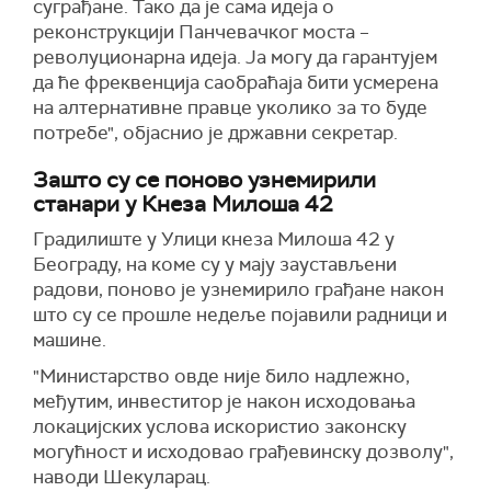
суграђане. Тако да је сама идеја о
реконструкцији Панчевачког моста –
револуционарна идеја. Ја могу да гарантујем
да ће фреквенција саобраћаја бити усмерена
на алтернативне правце уколико за то буде
потребе", објаснио је државни секретар.
Зашто су се поново узнемирили
станари у Кнеза Милоша 42
Градилиште у Улици кнеза Милоша 42 у
Београду, на коме су у мају заустављени
радови, поново је узнемирило грађане након
што су се прошле недеље појавили радници и
машине.
"Министарство овде није било надлежно,
међутим, инвеститор је након исходовања
локацијских услова искористио законску
могућност и исходовао грађевинску дозволу",
наводи Шекуларац.