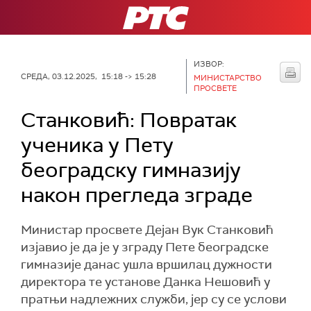
РТС
ИЗВОР:
СРЕДА, 03.12.2025, 15:18 -> 15:28
МИНИСТАРСТВО
ПРОСВЕТЕ
Станковић: Повратак
ученика у Пету
београдску гимназију
након прегледа зграде
Министар просвете Дејан Вук Станковић
изјавио је да је у зграду Пете београдске
гимназије данас ушла вршилац дужности
директора те установе Данка Нешовић у
пратњи надлежних служби, јер су се услови