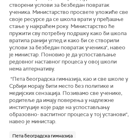
створени услови за безбедан повратак
ученика. Министарство просвете уложиће све
своје ресурсе да се школа врати у пређашње
стање у најкраћем року. Министарство ће
пружити сву потребну подршку како би школа
вратила ранији углед и како би се створили
услови за безбедан повратак ученика", навео
је министар. Поновио је да успостављање
редовног наставног процеса у овој школи
нема алтернативу.
"Пета београдска гимназија, као и све школе у
Србији морају бити место без политике и
медијских сензација. Позивамо све ученике,
родитеље да имају поверења у надлежне
институције које раде на успостављању
образовно- васпитног процеса у тој установи",
навео је министар.
Пета београдска гимназија