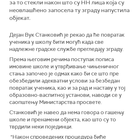
за то стекли након што су НН лица која су
неовлашћено запосела ту зграду напустила
објекат.
Дејан Вук Станковић је рекао да ће повратак
ученика у школу бити могућ када све
надлежне градске службе прегледају зграду.
Према његовим речима поступак пописа
имовине школе и утврђивање чињеничног
стања започео је одмах како би се што пре
обезбедили адекватни услови за безбедан
повратак ученика, као и за рад и наставу у тој
образовно-васпитној установи, наводи се у
саопштењу Министарства просвете.
Станковић је навео да нема говора о гашењу
школе и пренамени објекта, као што су то
тврдили неки појединци.
"Након спроведених процедура биће