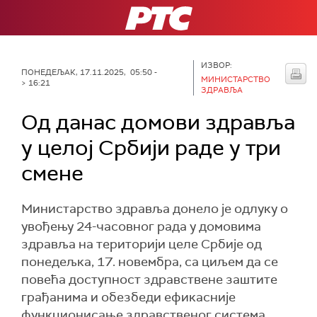
РТС
ИЗВОР:
ПОНЕДЕЉАК, 17.11.2025, 05:50 -
МИНИСТАРСТВО
> 16:21
ЗДРАВЉА
Од данас домови здравља
у целој Србији раде у три
смене
Министарство здравља донело је одлуку о
увођењу 24-часовног рада у домовима
здравља на територији целе Србије од
понедељка, 17. новембра, са циљем да се
повећа доступност здравствене заштите
грађанима и обезбеди ефикасније
функционисање здравственог система.