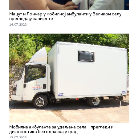
Мацут и Лончар у мобилној амбуланти у Великом селу
прегледају пацијенте
14. 07. 2026.
Мобилне амбуланте за удаљена села – прегледи и
дијагностика без одласка у град
13. 07. 2026.