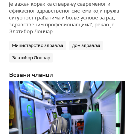
је важан корак ка стварању савременог и
ефикасног здравственог система који пружа
сигурност грађанима и боље услове за рад
здравственим професионалцима", рекао је
Златибор Лончар.
Министарство здравља
дом здравља
Златибор Лончар
Везани чланци