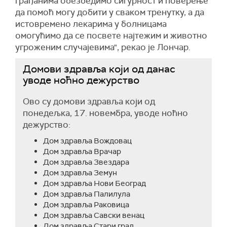
грађанима обезбедимо сигурност и поверење
да помоћ могу добити у сваком тренутку, а да
истовремено лекарима у болницама
омогућимо да се посвете најтежим и животно
угроженим случајевима", рекао је Лончар.
Домови здравља који од данас
уводе ноћно дежурство
Ово су домови здравља који од
понедељка, 17. новембра, уводе ноћно
дежурство:
Дом здравља Вождовац
Дом здравља Врачар
Дом здравља Звездара
Дом здравља Земун
Дом здравља Нови Београд
Дом здравља Палилула
Дом здравља Раковица
Дом здравља Савски венац
Дом здравља Стари град