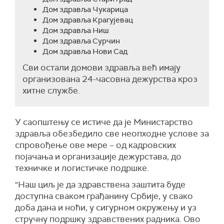
Дом здравља Чукарица
Дом здравља Крагујевац
Дом здравља Ниш
Дом здравља Сурчин
Дом здравља Нови Сад
Сви остали домови здравља већ имају
организована 24-часовна дежурства кроз
хитне службе.
У саопштењу се истиче да је Министарство
здравља обезбедило све неопходне услове за
спровођење ове мере – од кадровских
појачања и организације дежурстава, до
техничке и логистичке подршке.
"Наш циљ је да здравствена заштита буде
доступна сваком грађанину Србије, у свако
доба дана и ноћи, у сигурном окружењу и уз
стручну подршку здравствених радника. Ово