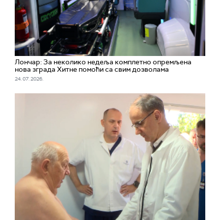
Лончар: За неколико недеља комплетно опремљена
нова зграда Хитне помоћи са свим дозволама
24. 07. 2026.