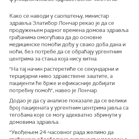
Како се наводи у саопштењу, министар
здравља Златибор Лончар рекао је да се
продужењем радног времена домова здравља
грађанима омогућава да до основне
медицинске помоћи дођу у свако доба дана и
ноћи, без потребе да се обраћају ургентним
центрима за стања која нису хитна.
"На тај начин растеретиће се секундарни и
терцијарни ниво здравствене заштите, а
пацијенти ће брже и ефикасније добијати
потребну помоћ", навео је Лончар.
Додао је да су анализе показале да се велики
број пацијената у ургентним центрима јавља са
тегобама које се могу адекватно збринути у
домовима здравља.
"Увођењем 24-часовног рада желимо да