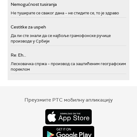
Nemogućnost tusiranja
Не туширате се сваког дана – не стидите се, то је здраво
Cestitke za uspeh
Да ли сте знали да се најбоље грамофонске ручице
производе у Србији
Re: Eh...
Лесковачка спржа – производ са заштићеним географским
пореклом
Преузмите РТС мобилну апликацију