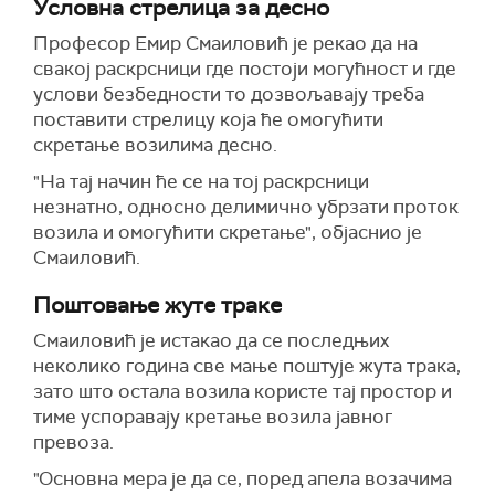
Условна стрелица за десно
Професор Емир Смаиловић је рекао да на
свакој раскрсници где постоји могућност и где
услови безбедности то дозвољавају треба
поставити стрелицу која ће омогућити
скретање возилима десно.
"На тај начин ће се на тој раскрсници
незнатно, односно делимично убрзати проток
возила и омогућити скретање", објаснио је
Смаиловић.
Поштовање жуте траке
Смаиловић је истакао да се последњих
неколико година све мање поштује жута трака,
зато што остала возила користе тај простор и
тиме успоравају кретање возила јавног
превоза.
"Основна мера је да се, поред апела возачима