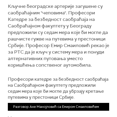
Кључне београдске артерије загушене су
саобраћајним "чеповима". Професори
Катедре за безбедност саобраћаја на
Саобраћајном факултету у Београду
предложили су седам мера које би могле да
рашчисте гужве на путевима у престоници
Србије. Професор Емир Смаиловић рекао је
за РТС да је кључ у систему мера и понуди
алтернативних путовања уместо
коришћења сопственог аутомобила.
Професори катедре за безбедност саобраћаја
на Саобраћајном факултету предложили
седам мера које би могле да убрзају кретање
путевима у престоници Србије.
Разговор Ане Манојловић са Емиром Смаиловићем