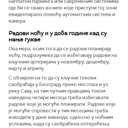
наплатом паркинга или савременим системима
где би се свако возило које приступи тој зони
евидентирало помоћу аутоматских система и
камера.
Радови ноћу и у доба године кад су
мање гужве
Ова мера, осим тога да се радови планирају
ноћу, подразумева да се избегавају радови на
кључним артеријама у новембру, децембру,
марту и априлу.
С обзиром на то да су кључни токови
саобраћаја у Београду преко мостова и уз
реку Саву, на тим путним правцима током
наведена четири месеца треба избегавати
радове које је могуће планирати. Радове које
је могуће спровести у тим месецима треба
изводити у дане викенда, односно у ноћним
условима, када су саобраћена оптерећења