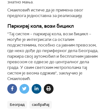
знатно мања.
Смаиловић истиче да је примена овог
предлога једноставна за реализацију.
Паркирај кола, вози бицикл
"Тај систем – паркирај кола, вози бицикл –
могуће је интегрисати са осталим
подсистемима, посебно са јавним превозом,
где неко дође до периферног дела Београда,
паркира свој аутомобил и бесплатним јавним
превозом се одвезе до централног дела
града. У свим светским метрополама тај
систем је веома одржив", закључио је
Смаиловић.
Београд
саобраћај