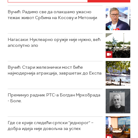
Вучић: Радимо све да олакшамо ужасно
тежак живот Србима на Косову и Метохији
Нагасаки: Нуклеарно оружје није нужно, већ
апсолутно зло
Вучић: Стари железнички мост биће
најмодернија атракција, завршетак до Експа
Преминуо радник РТС-а Богдан Мркобрада
- Боле.
Где се крије следећи српски "једнорог" –
добра идеја није довољна за успех