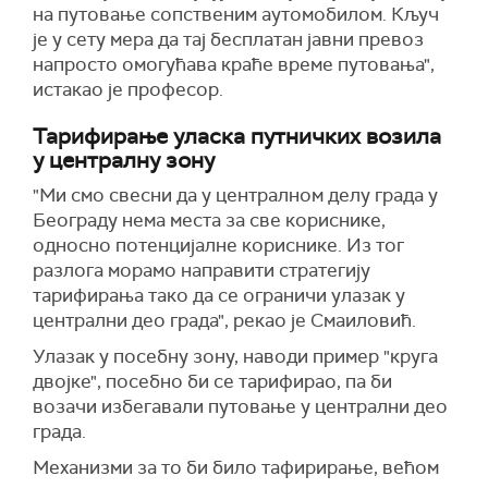
на путовање сопственим аутомобилом. Кључ
је у сету мера да тај бесплатан јавни превоз
напросто омогућава краће време путовања",
истакао је професор.
Тарифирање уласка путничких возила
у централну зону
"Ми смо свесни да у централном делу града у
Београду нема места за све кориснике,
односно потенцијалне кориснике. Из тог
разлога морамо направити стратегију
тарифирања тако да се ограничи улазак у
централни део града", рекао је Смаиловић.
Улазак у посебну зону, наводи пример "круга
двојке", посебно би се тарифирао, па би
возачи избегавали путовање у централни део
града.
Механизми за то би било тафирирање, већом