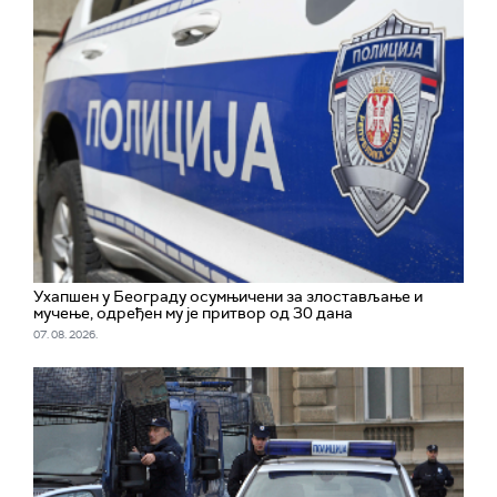
Ухапшен у Београду осумњичени за злостављање и
мучење, одређен му је притвор од 30 дана
07. 08. 2026.