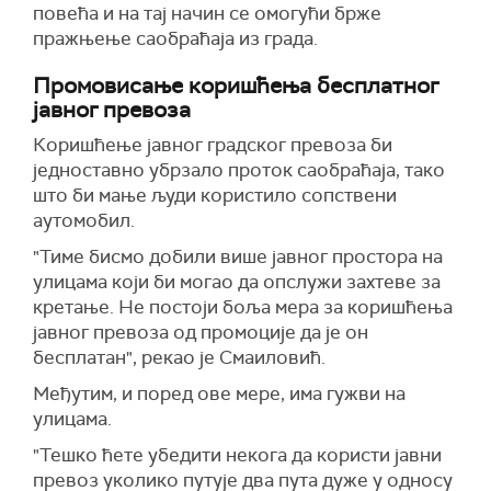
повећа и на тај начин се омогући брже
пражњење саобраћаја из града.
Промовисање коришћења бесплатног
јавног превоза
Коришћење јавног градског превоза би
једноставно убрзало проток саобраћаја, тако
што би мање људи користило сопствени
аутомобил.
"Тиме бисмо добили више јавног простора на
улицама
који би могао да о
п
служи захтеве за
кретање.
Не постоји боља мера за коришћења
јавног превоза од промоције да је он
бесплатан", рекао је Смаиловић.
Међутим, и поред ове мере, има гужви на
улицама.
"Тешко ћете убедити некога да користи јавни
превоз уколико путује два пута дуже у односу