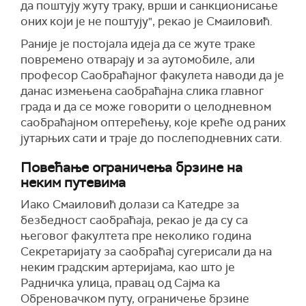
да поштују жуту траку, врши и санкционисање
оних који је не поштују", рекао је Смаиловић.
Раније је постојала идеја да се жуте траке
повремено отварају и за аутомобиле, али
професор Саобраћајног факулета наводи да је
данас измењена саобраћајна слика главног
града и да се може говорити о целодневном
саобраћајном оптерећењу, које креће од раних
јутарњих сати и траје до послеподневних сати.
Повећање ограничења брзине на
неким путевима
Иако Смаиловић долази са Катедре за
безбедност саобраћаја, рекао је да су са
његовог факултета пре неколико година
Секретаријату за саобраћај сугерисали да на
неким градским артеријама, као што је
Радничка улица, правац од Сајма ка
Обреновачком путу, ограничење брзине