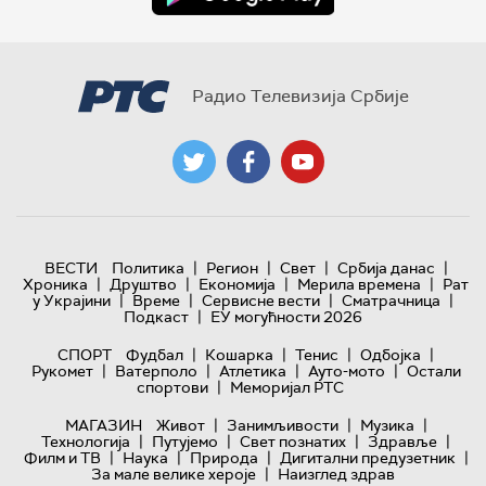
Радио Телевизија Србије
|
|
|
|
ВЕСТИ
Политика
Регион
Свет
Србија данас
|
|
|
|
Хроника
Друштво
Економија
Мерила времена
Рат
|
|
|
|
у Украјини
Време
Сервисне вести
Сматрачница
|
Подкаст
ЕУ могућности 2026
|
|
|
|
СПОРТ
Фудбал
Кошарка
Тенис
Одбојка
|
|
|
|
Рукомет
Ватерполо
Атлетика
Ауто-мото
Остали
|
спортови
Меморијал РТС
|
|
|
МАГАЗИН
Живот
Занимљивости
Музика
|
|
|
|
Технологијa
Путујемо
Свет познатих
Здравље
|
|
|
|
Филм и ТВ
Наука
Природа
Дигитални предузетник
|
За мале велике хероје
Наизглед здрав