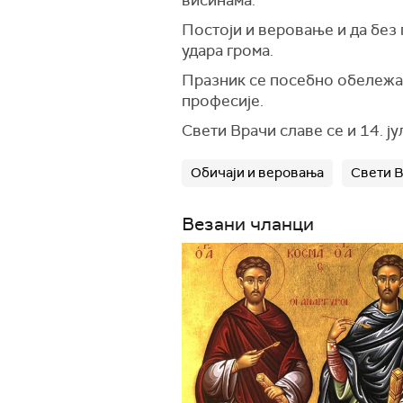
висинама.
Постоји и веровање и да без 
удара грома.
Празник се посебно обележав
професије.
Свети Врачи славе се и 14. 
Обичаји и веровања
Свети 
Везани чланци