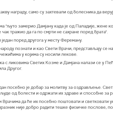
акву награду, само су захтевали од болесника да веруј
зма "љуто замерио Дамјану када је од Паладије, жене к
је чак тражио да га по смрти не сахране поред брата".
 један поред другога у месту Фереману.
народу познати и као Свети Врачи, представљају се н
чежићима у којима су носили лекове.
ка с ликовима Светих Козме и Дамјана налази се у Пећ
ла Другог.
дан посебно је добар за молитву за оздрављење. Свет
 људе од болести и одржати их здраве и способне за 
м Врачима да ће их посебно поштовати и светковати у
 празник није добро радити тешке физичке послове, п