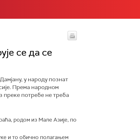
ује се да се
амјану, у народу познат
сије. Према народном
ез преке потребе не треба
аћа, родом из Мале Азије, по
уке и то обично полагањем