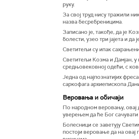
руку.
За свој труд нису тражили ник
назва бесребреницима.
Записано је, такође, да је Ко
болести, узео три јајета и да 
Светитељи су ипак сахрањени
Светитељи Козма и Дамјан, у 
средњовековној одећи, с ков
Једна од најпознатијих фреса
саркофага архиепископа Дани
Веровања и обичаји
По народном веровању, овај 
уверењем да ће Бог сачувати
Болесници се заветују Свети
постоји веровање да на овај