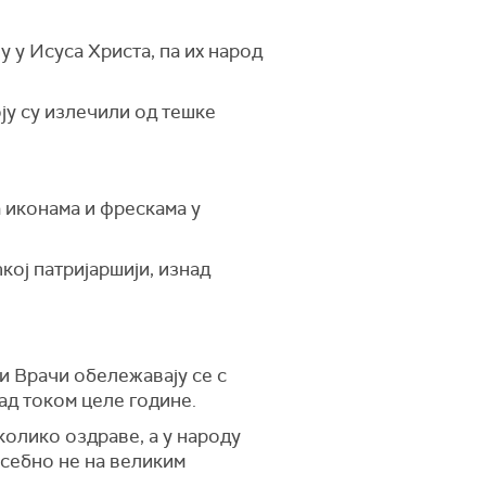
у у Исуса Христа, па их народ
оју су излечили од тешке
а иконама и фрескама у
кој патријаршији, изнад
и Врачи обележавају се с
рад током целе године.
колико оздраве, а у народу
осебно не на великим