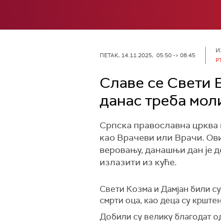
И
ПЕТАК, 14.11.2025, 05:50 -> 08:45
Р
Славе се Свети В
данас треба мол
Српска православна црква 
као Врачеви или Врачи. Ов
веровању, данашњи дан је д
излазити из куће.
Свети Козма и Дамјан били су
смрти оца, као деца су крште
Добили су велику благодат о