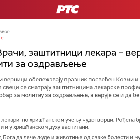
РТС
ЗВОР:
ТС
рачи, заштитници лекара – вер
ити за оздрављење
и верници обележавају празник посвећен Козми и Д
и свеци се сматрају заштитницима лекарске профе
обар за молитву за оздрављење, а верује се и да б
 лекари, по хришћанском учењу чудотворци. Рођена бр
ни и у хришћанском духу васпитани.
д Бога да лече људе и животиње од сваке болести и м