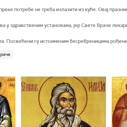
преке потребе не треба излазити из куће. Овај празник
а у здравственим установама, јер Свете Враче лекари
јула. Посвећени су истоименим бесребреницима рођени
Врачи