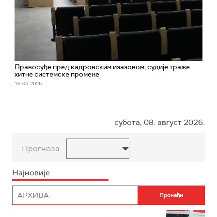
Правосуђе пред кадровским изазовом, судије траже
хитне системске промене
16. 06. 2026.
субота, 08. август 2026.
Прогноза
Најновије