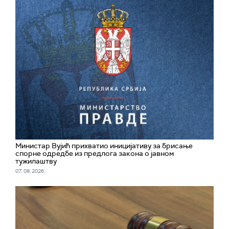
Министар Вујић прихватио иницијативу за брисање
спорне одредбе из предлога закона o јавном
тужилаштву
07. 08. 2026.