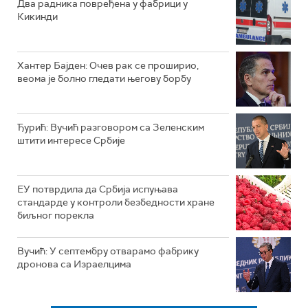
Два радника повређена у фабрици у
Кикинди
Хантер Бајден: Очев рак се проширио,
веома је болно гледати његову борбу
Ђурић: Вучић разговором са Зеленским
штити интересе Србије
ЕУ потврдила да Србија испуњава
стандарде у контроли безбедности хране
биљног порекла
Вучић: У септембру отварамо фабрику
дронова са Израелцима