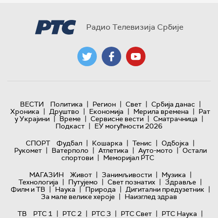
Радио Телевизија Србије
|
|
|
|
ВЕСТИ
Политика
Регион
Свет
Србија данас
|
|
|
|
Хроника
Друштво
Економија
Мерила времена
Рат
|
|
|
|
у Украјини
Време
Сервисне вести
Сматрачница
|
Подкаст
ЕУ могућности 2026
|
|
|
|
СПОРТ
Фудбал
Кошарка
Тенис
Одбојка
|
|
|
|
Рукомет
Ватерполо
Атлетика
Ауто-мото
Остали
|
спортови
Меморијал РТС
|
|
|
МАГАЗИН
Живот
Занимљивости
Музика
|
|
|
|
Технологијa
Путујемо
Свет познатих
Здравље
|
|
|
|
Филм и ТВ
Наука
Природа
Дигитални предузетник
|
За мале велике хероје
Наизглед здрав
|
|
|
|
|
ТВ
РТС 1
РТС 2
РТС 3
РТС Свет
РТС Наука