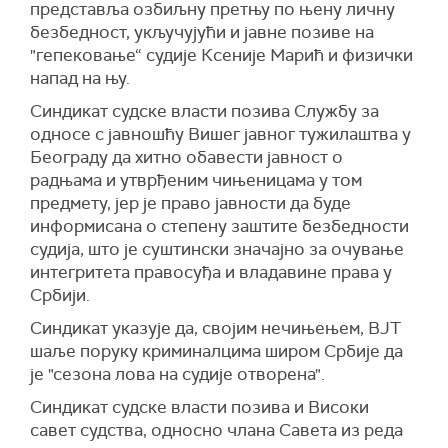
представља озбиљну претњу по њену личну
безбедност, укључујући и јавне позиве на
"гепековање“ судије Ксеније Марић и физички
напад на њу.
Синдикат судске власти позива Службу за
односе с јавношћу Вишег јавног тужилаштва у
Београду да хитно обавести јавност о
радњама и утврђеним чињеницама у том
предмету, јер је право јавности да буде
информисана о степену заштите безбедности
судија, што је суштински значајно за очување
интегритета правосуђа и владавине права у
Србији.
Синдикат указује да, својим нечињењем, ВЈТ
шаље поруку криминалцима широм Србије да
је "сезона лова на судије отворена".
Синдикат судске власти позива и Високи
савет судства, односно члана Савета из реда