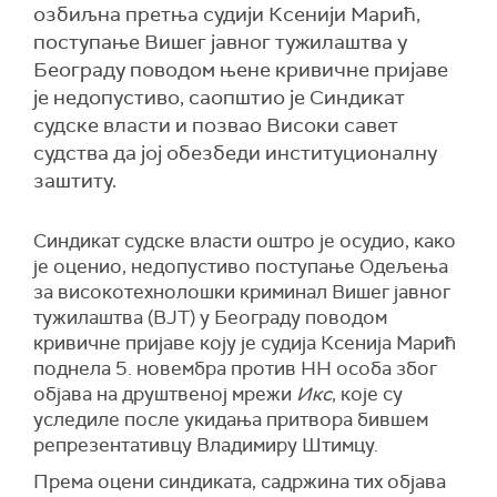
озбиљнa претњa судији Ксенији Марић,
поступање Вишег јавног тужилаштва у
Београду поводом њене кривичне пријаве
је недопустиво, саопштио је Синдикат
судске власти и позвао Високи савет
судства да јој обезбеди институционалну
заштиту.
Синдикат судске власти оштро је осудио, како
је оценио, недопустиво поступање Одељења
за високотехнолошки криминал Вишег јавног
тужилаштва (ВЈТ) у Београду поводом
кривичне пријаве коју је судија Ксенија Марић
поднела 5. новембра против НН особа због
објава на друштвеној мрежи
Икс
, које су
уследиле после укидања притвора бившем
репрезентативцу Владимиру Штимцу.
Према оцени синдиката, садржина тих објава