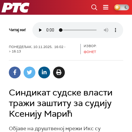
РТС
Читај ми!
ИЗВОР:
ПОНЕДЕЉАК, 10.11.2025, 16:02 -
> 16:13
ФОНЕТ
Синдикат судске власти
тражи заштиту за судију
Ксенију Марић
Објаве на друштвеној мрежи Икс су