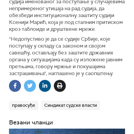
судија именованог за поступање у случајевима
непримереног утицаја на рад судија, да
обезбеди институционалну заштиту судији
Ксенији Марић, која је под сталним притиском
кроз таблоиде и друштвене мреже.
"Недопустиво је да се судије Србије, које
поступају у складу са законом и својом
савешћу, остављају без заштите државних
органа у ситуацијама када су изложене јавним
претњама, говору мржње и покушајима
застрашивања", наглашено је у саопштењу.
правосуђе
Синдикат судске власти
Везани чланци