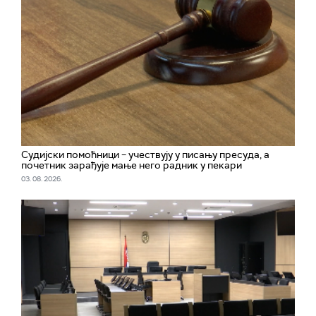
Судијски помоћници – учествују у писању пресуда, а
почетник зарађује мање него радник у пекари
03. 08. 2026.