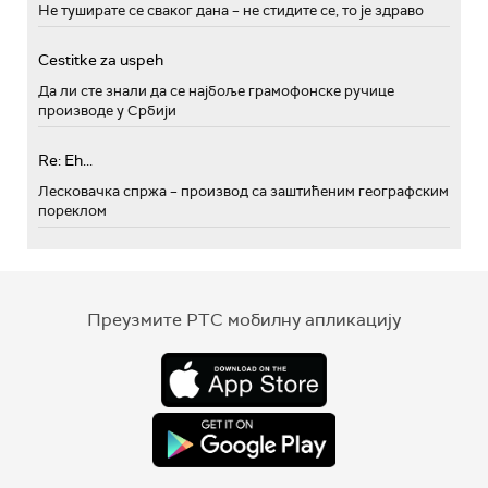
Не туширате се сваког дана – не стидите се, то је здраво
Cestitke za uspeh
Да ли сте знали да се најбоље грамофонске ручице
производе у Србији
Re: Eh...
Лесковачка спржа – производ са заштићеним географским
пореклом
Преузмите РТС мобилну апликацију