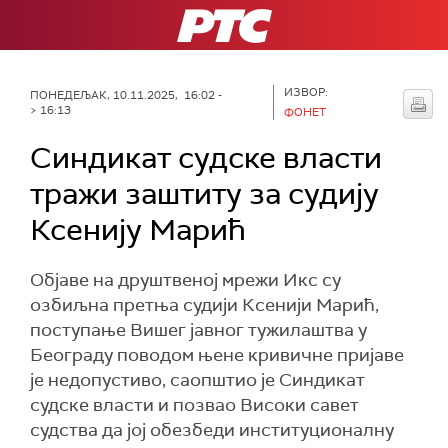
РТС
ИЗВОР:
ПОНЕДЕЉАК, 10.11.2025, 16:02 -
> 16:13
ФОНЕТ
Синдикат судске власти
тражи заштиту за судију
Ксенију Марић
Објаве на друштвеној мрежи Икс су
озбиљнa претњa судији Ксенији Марић,
поступање Вишег јавног тужилаштва у
Београду поводом њене кривичне пријаве
је недопустиво, саопштио је Синдикат
судске власти и позвао Високи савет
судства да јој обезбеди институционалну