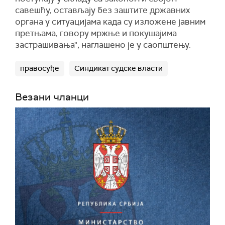
савешћу, остављају без заштите државних
органа у ситуацијама када су изложене јавним
претњама, говору мржње и покушајима
застрашивања", наглашено је у саопштењу.
правосуђе
Синдикат судске власти
Везани чланци