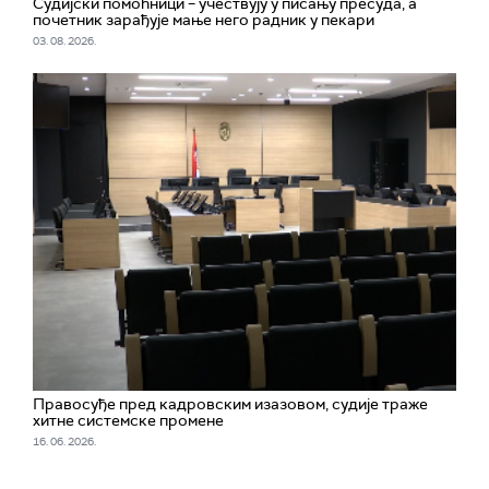
Судијски помоћници – учествују у писању пресуда, а
почетник зарађује мање него радник у пекари
03. 08. 2026.
Правосуђе пред кадровским изазовом, судије траже
хитне системске промене
16. 06. 2026.