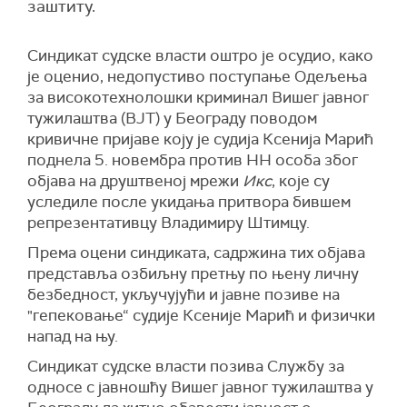
заштиту.
Синдикат судске власти оштро је осудио, како
је оценио, недопустиво поступање Одељења
за високотехнолошки криминал Вишег јавног
тужилаштва (ВЈТ) у Београду поводом
кривичне пријаве коју је судија Ксенија Марић
поднела 5. новембра против НН особа због
објава на друштвеној мрежи
Икс
, које су
уследиле после укидања притвора бившем
репрезентативцу Владимиру Штимцу.
Према оцени синдиката, садржина тих објава
представља озбиљну претњу по њену личну
безбедност, укључујући и јавне позиве на
"гепековање“ судије Ксеније Марић и физички
напад на њу.
Синдикат судске власти позива Службу за
односе с јавношћу Вишег јавног тужилаштва у