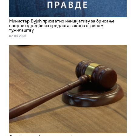
Министар Вујић прихватио иницијативу за брисање
спорне одредбе из предлога закона o јавном
тужилаштву
07. 08. 2026.