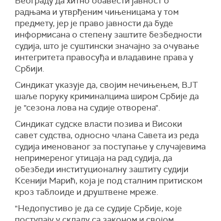
Београду да хитно обавести јавност о
радњама и утврђеним чињеницама у том
предмету, јер је право јавности да буде
информисана о степену заштите безбедности
судија, што је суштински значајно за очување
интегритета правосуђа и владавине права у
Србији.
Синдикат указује да, својим нечињењем, ВЈТ
шаље поруку криминалцима широм Србије да
је "сезона лова на судије отворена".
Синдикат судске власти позива и Високи
савет судства, односно члана Савета из реда
судија именованог за поступање у случајевима
непримереног утицаја на рад судија, да
обезбеди институционалну заштиту судији
Ксенији Марић, која је под сталним притиском
кроз таблоиде и друштвене мреже.
"Недопустиво је да се судије Србије, које
поступају у складу са законом и својом