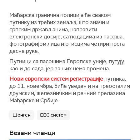
Мађарска гранична полиција ће сваком
путнику из трећих земаља, што значи и
српским држављанима, направити
електронски досије, са подацима из пасоша,
фотографијом лица и отисцима четири прста
десне руке.
Путници са пасошима Европске уније, путују
као и до сада, јер за њих нема промена.
Нови европски систем регистрације
путника,
до 11. новембра, биће уведен и на преосталим
друмским, железничким и речним прелазима
Мађарске и Србије.
Шенген
ЕЕС систем
Везани чланци