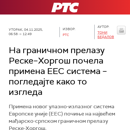
РТС
АУТОР:
ИЗВОР:
УТОРАК, 04.11.2025,
ТОНИ
06:58 -> 12:49
РТС
БЕДАЛОВ
На граничном прелазу
Реске–Хоргош почела
примена ЕЕС система –
погледајте како то
изгледа
Примена новог улазно-излазног система
Европске уније (ЕЕС) почиње на највећем
мађарско-српском граничном прелазу
Реске-Хоргош.