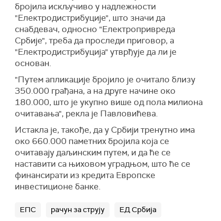
бројила искључиво у надлежности
"Електродистрибуције", што значи да
снабдевач, односно "Електропривреда
Србије", треба да проследи приговор, а
"Електродистрибуција" утврђује да ли је
основан.
"Путем апликације бројило је очитало близу
350.000 грађана, а на друге начине око
180.000, што је укупно више од пола милиона
очитавања", рекла је Павловићева.
Истакла је, такође, да у Србији тренутно има
око 660.000 паметних бројила која се
очитавају даљинским путем, и да ће се
наставити са њиховом уградњом, што ће се
финансирати из кредита Европске
инвестиционе банке.
ЕПС
рачун за струју
ЕД Србија