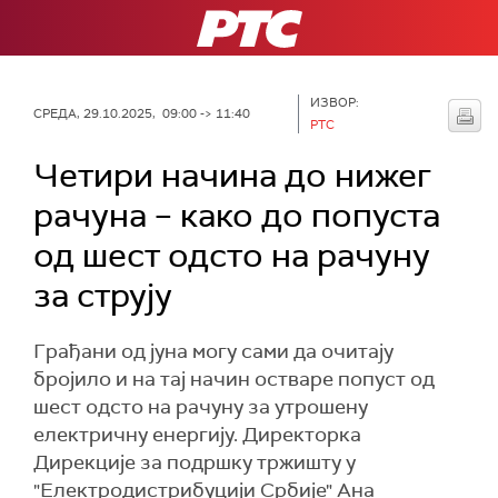
РТС
ИЗВОР:
СРЕДА, 29.10.2025, 09:00 -> 11:40
РТС
Четири начина до нижег
рачуна – како до попуста
од шест одсто на рачуну
за струју
Грађани од јуна могу сами да очитају
бројило и на тај начин остваре попуст од
шест одсто на рачуну за утрошену
електричну енергију. Директорка
Дирекције за подршку тржишту у
"Електродистрибуцији Србије" Ана