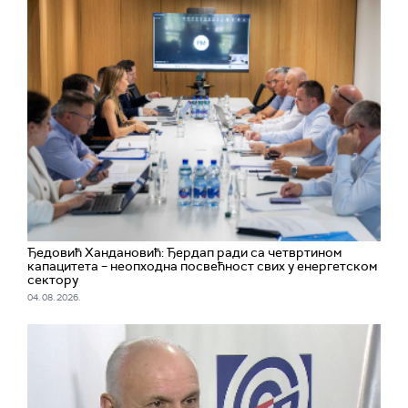
Ђедовић Хандановић: Ђердап ради са четвртином
капацитета – неопходна посвећност свих у енергетском
сектору
04. 08. 2026.