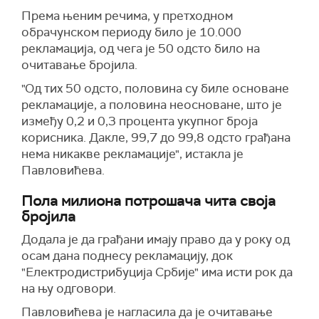
Према њеним речима, у претходном
обрачунском периоду било је 10.000
рекламација, од чега је 50 одсто било на
очитавање бројила.
"Од тих 50 одсто, половина су биле основане
рекламације, а половина неосноване, што је
између 0,2 и 0,3 процента укупног броја
корисника. Дакле, 99,7 до 99,8 одсто грађана
нема никакве рекламације", истакла је
Павловићева.
Пола милиона потрошача чита своја
бројила
Додала је да грађани имају право да у року од
осам дана поднесу рекламацију, док
"Електродистрибуција Србије" има исти рок да
на њу одговори.
Павловићева је нагласила да је очитавање