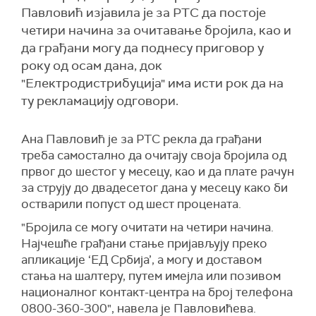
Павловић изјавила је за РТС да постоје
четири начина за очитавање бројила, као и
да грађани могу да поднесу приговор у
року од осам дана, док
"Електродистрибуција" има исти рок да на
ту рекламацију одговори.
Ана Павловић је за РТС рекла да грађани
треба самостално да очитају своја бројила од
првог до шестог у месецу, као и да плате рачун
за струју до двадесетог дана у месецу како би
остварили попуст од шест процената.
"Бројила се могу очитати на четири начина.
Најчешће грађани стање пријављују преко
апликације ‘ЕД Србија’, а могу и доставом
стања на шалтеру, путем имејла или позивом
националног контакт-центра на број телефона
0800-360-300", навела је Павловићева.