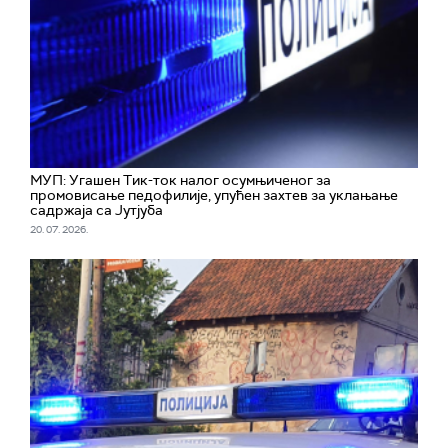
МУП: Угашен Тик-ток налог осумњиченог за
промовисање педофилије, упућен захтев за уклањање
садржаја са Јутјуба
20. 07. 2026.