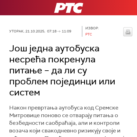
РТС
ИЗВОР:
УТОРАК, 21.10.2025, 07:18 -> 11:09
РТС
Још једна аутобуска
несрећа покренула
питање – да ли су
проблем појединци или
систем
Након превртања аутобуса код Сремске
Митровице поново се отварају питања о
безбедности саобраћаја, али и контроли
возача који свакодневно ризикују своје и