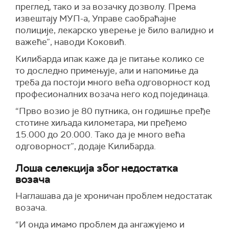
преглед, тако и за возачку дозволу. Према
извештају МУП-а, Управе саобраћајне
полиције, лекарско уверење је било валидно и
важеће”, наводи Коковић.
Килибарда ипак каже да је питање колико се
то доследно примењује, али и напомиње да
треба да постоји много већа одговорност код
професионалних возача него код појединаца.
“Прво возио је 80 путника, он годишње пређе
стотине хиљада километара, ми пређемо
15.000 до 20.000. Тако да је много већа
одговорност”, додаје Килибарда.
Лоша селекција због недостатка
возача
Наглашава да је хроничан проблем недостатак
возача.
“И онда имамо проблем да ангажујемо и