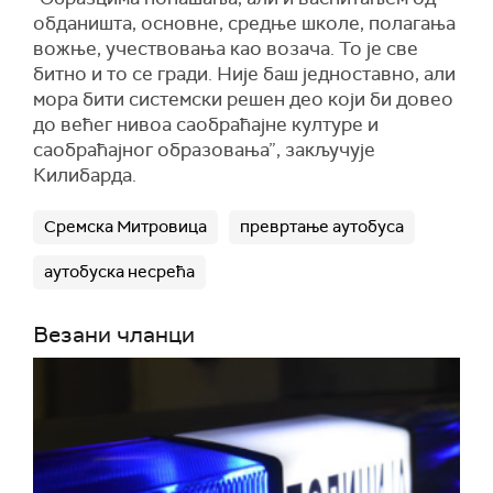
обданишта, основне, средње школе, полагања
вожње, учествовања као возача. То је све
битно и то се гради. Није баш једноставно, али
мора бити системски решен део који би довео
до већег нивоа саобраћајне културе и
саобраћајног образовања”, закључује
Килибарда.
Сремска Митровица
превртање аутобуса
аутобуска несрећа
Везани чланци