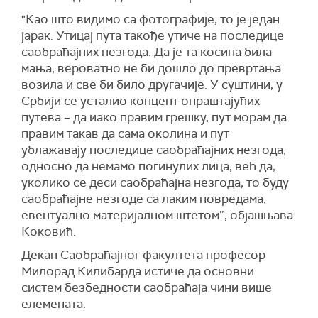
"Као што видимо са фотографије, то је један
јарак. Утицај пута такође утиче на последице
саобраћајних незгода. Да је та косина била
мања, вероватно не би дошло до превртања
возила и све би било другачије. У суштини, у
Србији се усталио концепт опраштајућих
путева – да иако правим грешку, пут морам да
правим такав да сама околина и пут
ублажавају последице саобраћајних незгода,
односно да немамо погинулих лица, већ да,
уколико се деси саобраћајна незгода, то буду
саобраћајне незгоде са лаким повредама,
евентуално материјалном штетом”, објашњава
Коковић.
Декан Саобраћајног факултета професор
Милорад Килибарда истиче да основни
систем безбедности саобраћаја чини више
елемената.