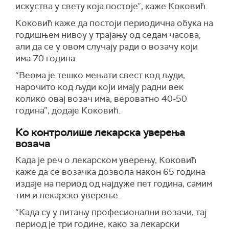
искуства у свету која постоје”, каже Коковић.
Коковић каже да постоји периодична обука на
годишњем нивоу у трајању од седам часова,
али да се у овом случају ради о возачу који
има 70 година.
“Веома је тешко мењати свест код људи,
нарочито код људи који имају радни век
колико овај возач има, вероватно 40-50
година”, додаје Коковић.
Ко контролише лекарска уверења
возача
Када је реч о лекарском уверењу, Коковић
каже да се возачка дозвола након 65 година
издаје на период од најдуже пет година, самим
тим и лекарско уверење.
“Када су у питању професионални возачи, тај
период је три године, како за лекарски