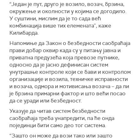
“Један је пут, друго је возило, возач, брзина,
окружење и околности у којима се догодило.
У суштини, мислим да је то сада већ
комбинација више тих елемената”, каже
Килибарда.
Напомиње да Закон о безбедности саобраћаја
прави добар оквир када су у питању јавна и
приватна предузећа која превозе путнике,
односно да је јасно дефинисан систем
унутрашње контроле који се бави и контролом
организације и возила, техничке исправности
и возача, одмора и мотивисања возача – да ли
је брзина примарни фактор и што већи посао
да се уради или безбедност.
Указује да читав систем безбедности
саобраћаја треба унапредити, па ће онда
појединци бити само део тог система.
“Зашто он може да вози тако или зашто