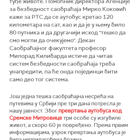
туђе животе. Помоћник директора Агенције
за безбедност саобраћаја Мирко Коковић
каже за РТС да се аутобус кретао 120
километара на сат, као и да је у њему било
80 путника и да другачији исход "тешко да
смо могли да очекујемо". Декан
Саобраћајног факултета професор
Милорад Килибарда истиче да читав
систем безбедности саобраћаја треба
унапредити, па ће онда појединци бити
само део тог система.
Још једна тешка саобраћајна несрећа на
путевима у Србији пре три дана потресла је
нашу јавност. Због
превртања аутобуса код
Сремске Митровице
три особе су изгубиле
живот, а скоро 60 је повређено. Према првим
информацијама, узрок превртања аутобуса је
била неприлагођена брзина.