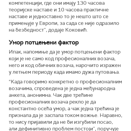
компетенцији, где они имају 130 часова
теоријске наставе и 10 часова практичне
наставе и једноставно то је нешто што се
примењује у Европи, за сада се није одразило
на безбедност”, додаје Коковић.
Умор потцењени фактор
Ипак, напомиње да је умор потцењени фактор
који је не само код професионалних возача,
него и код обичних возача, нарочито изражен
у летњем периоду када имамо дужа путовања.
“Када говоримо конкретно о професионалним
возачима, спроведена је једна међународна
анкета, анонимна. Чак две трећине
професионалних возача рекло је да
константно осећа умор, а чак једна трећина је
признала да је заспала током вожње. Наравно,
то нису пријавили да не би изгубили посао,
али дефинитивно проблем постоји”, поручује