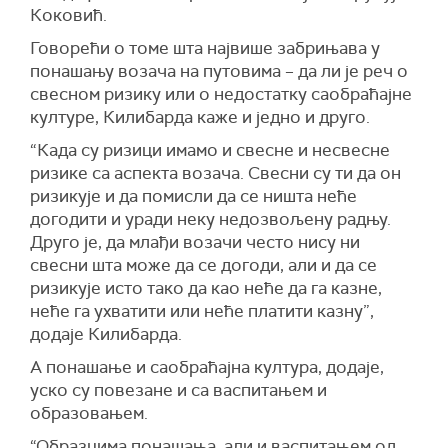
Коковић.
Говорећи о томе шта највише забрињава у
понашању возача на путовима – да ли је реч о
свесном ризику или о недостатку саобраћајне
културе, Килибарда каже и једно и друго.
“Када су ризици имамо и свесне и несвесне
ризике са аспекта возача. Свесни су ти да он
ризикује и да помисли да се ништа неће
догодити и уради неку недозвољену радњу.
Друго је, да млађи возачи често нису ни
свесни шта може да се догоди, али и да се
ризикује исто тако да као неће да га казне,
неће га ухватити или неће платити казну”,
додаје Килибарда.
А понашање и саобраћајна култура, додаје,
уско су повезане и са васпитањем и
образовањем.
“Образцима понашања, али и васпитањем од