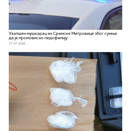
Ухапшен мушкарац из Сремске Митровице због сумње
да је промовисао педофилију
17. 07. 2026.