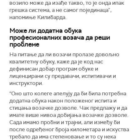
возило може да изађе такво, то је онда ипак
грешка система, а не самог појединаца”,
напомиње Килибарда.
Може ли додатна обука
професионалних возача да реши
проблеме
На питање да ли возачи пролазе довољно
квалитетну обуку, каже да је код нас
дефинисан добар програм обуке и
лиценцирани су предавачи, испитивачи и
инструктори.
“Оно што колеге апелују да би била потребна
додатна обука након положеног испита и
стицања возачке дозволе. Чак предлажу и да
имате више нивоа добијања возачке дозволе.
Сада имамо пробни и трајни, али између би
после одређеног броја километара и искуства
требало да има степеновање и то су нека