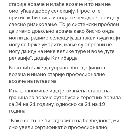
старије возаче и млађе возаче и то нам не
омогућава добру селекцију. Просто је
притисак бизниса и онда се некад често иде у
свесно ризиковање. То је системски проблем
да имамо довољно возача како бисмо онда
могли да радимо селекцију, да такви људи који
могу се брже уморити, мање су опрезни не
могу да иду на неке велике туре и возе дуге
релације”, додаје Килибарда.
Коковић каже да управо због дефицита
возача и имамо старије професионалне
возаче на путевима.
Ипак, напомиње и да је смањена старосна
граница за возаче аутобуса и теретних возила
са 24 на 21 годину, односно са 21 на 19
година.
“Како се то не би одразило на безбедност, ми
смо увели сертификат о професионалној