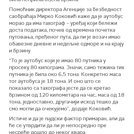
Помоћник директора Агенције за безбедност
саобраћаја Мирко Коковић каже да је аутобус
морао да има тахограф – уређај који бележи
доста података, почев од времена почетка
путовања, пређеног пута, да ли је возач имао
обавезне дневне и недељне одморе и на крају
и брзину.
“То је аутобус који је имао 80 путника у
просеку 80 килограма. Значи, само тежина тих
путника је била око 6,5 тона. Конкретно маса
тог аутобуса је 18 тона. И оно што се
показало са тахографа јесте да се кретао
брзином од 120 километара на час, маса од 18
тона, једноставно, другачији исход тешко да
смо могли да очекујемо”, додаје Коковић.
Истиче и да је људски фактор примаран, али да
ће се утврдити да ли је непосредно пре
несреће дошло до неког квара.