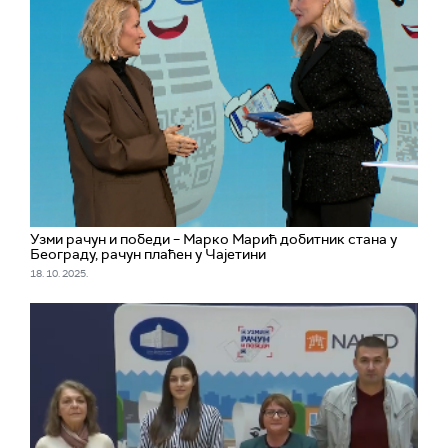
Узми рачун и победи – Марко Марић добитник стана у
Београду, рачун плаћен у Чајетини
18. 10. 2025.