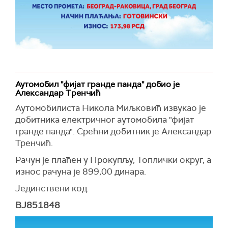
Аутомобил "фијат гранде панда" добио је
Александар Тренчић
Аутомобилиста Никола Миљковић извукао је
добитника електричног аутомобила "фијат
гранде панда". Срећни добитник је Александар
Тренчић.
Рачун је плаћен у Прокупљу, Топлички округ, а
износ рачуна је 899,00 динара.
Јединствени код
BJ851848