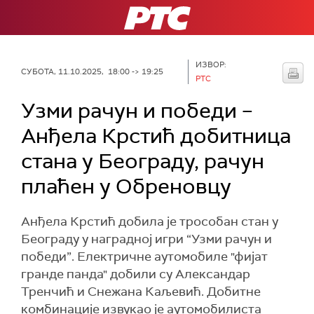
РТС
ИЗВОР:
СУБОТА, 11.10.2025, 18:00 -> 19:25
РТС
Узми рачун и победи –
Анђела Крстић добитница
стана у Београду, рачун
плаћен у Обреновцу
Анђела Крстић добила је трособан стан у
Београду у наградној игри “Узми рачун и
победи”. Електричне аутомобиле "фијат
гранде панда" добили су Александар
Тренчић и Снежана Каљевић. Добитне
комбинације извукао је аутомобилиста