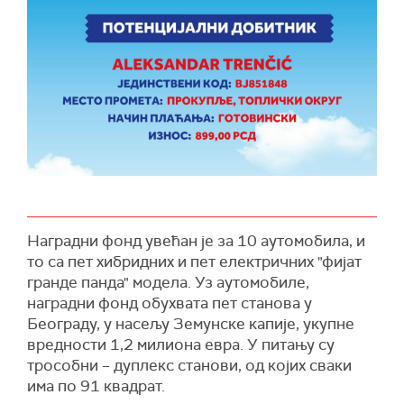
Наградни фонд увећан је за 10 аутомобилa, и
то са пет хибридних и пет електричних "фијат
гранде панда" модела. Уз аутомобиле,
наградни фонд обухвата пет станова у
Београду, у насељу Земунске капије, укупне
вредности 1,2 милиона евра. У питању су
трособни – дуплекс станови, од којих сваки
има по 91 квадрат.