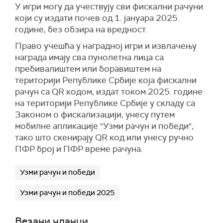
У игри могу да учествују сви фискални рачуни
који су издати почев од 1. јануара 2025.
године, без обзира на вредност.
Право учешћa у наградној игри и извлачењу
награда имају сва пунолетна лица са
пребивалиштем или боравиштем на
територији Републике Србије која фискални
рачун са QR кодом, издат током 2025. године
на територији Републике Србије у складу са
Законом о фискализацији, унесу путем
мобилне апликације "Узми рачун и победи",
тако што скенирају QR код или унесу ручно
ПФР број и ПФР време рачуна.
Узми рачун и победи
Узми рачун и победи 2025
Везани чланци