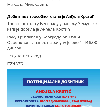
Никола Миљковић.
Добитница трособног стана је Анђела Крстић
Трособан стан у Београду у насељу Земунске
капије добила је Анђела Крстић.
Рачун је плаћен у Београду, општини
Обреновац, а износ на рачуну је био 1.446,00
динара.
Јединствени код
EZ487641