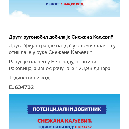
Други аутомобил добила је Снежана Каљевић
Друга "фијат гранде панда" у овом извлачењу
отишла је у руке Снежане Каљевић.
Рачун је плаћен у Београду, општини
Раковица, а износ рачуна је 173,98 динара.
Јединствени код
EJ634732