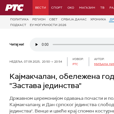
РТС
ВЕСТИ
СПОРТ
OKO
МАГАЗИН
ТВ
Р
ПОЛИТИКА
РЕГИОН
СВЕТ
СРБИЈА ДАНАС
ХРОНИКА
Д
ПОДКАСТ
ЕУ МОГУЋНОСТИ 2026
Читај ми!
ИЗВОР:
АУТОР:
НЕДЕЉА, 07.09.2025, 20:50 -> 20:54
РТС
МИЉАНА НИ
Кајмакчалан, обележена го
"Застава јединства"
Државном церемонијом одавања почасти и пол
Кајмакчалану, и Дан српског јединства слобо
јединства". Венце и цвеће крај спомен костур