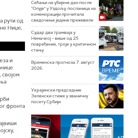
Сећање на убијене дан после
"Олује" у Уздољу, посланица на
комеморацији прочитала
а рути од
сведочење једине преживеле
ине Ниџе,
Судар два трамваја у
Немачкој – више од 25
повређених, троје у критичном
стању
еза и
Временска прогноза 7. август
анице
2026.
, својом
иња
Украјински председник
Зеленски стиже у званичну
орби
посету Србији
ког фронта
највиши
ојску,