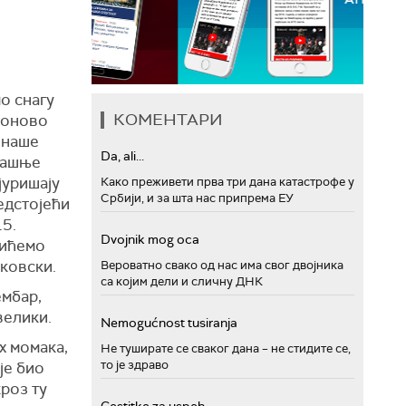
и
о снагу
КОМЕНТАРИ
 поново
 наше
Da, ali...
рашње
јуришају
Како преживети прва три дана катастрофе у
Србији, и за шта нас припрема ЕУ
редстојећи
15.
Dvojnik mog oca
жићемо
нковски.
Вероватно свако од нас има свог двојника
са којим дели и сличну ДНК
ембар,
велики.
Nemogućnost tusiranja
х момака,
Не туширате се сваког дана – не стидите се,
то је здраво
је био
кроз ту