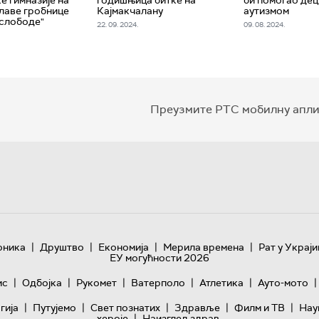
Плаве гробнице
Кајмакчалану
аутизмом
 слободе"
22. 09. 2024.
09. 08. 2024.
Преузмите РТС мобилну апли
|
|
|
|
оника
Друштво
Економија
Мерила времена
Рат у Украји
ЕУ могућности 2026
|
|
|
|
|
|
ис
Одбојка
Рукомет
Ватерполо
Атлетика
Ауто-мото
|
|
|
|
|
гијa
Путујемо
Свет познатих
Здравље
Филм и ТВ
Нау
|
хероје
Наизглед здрав