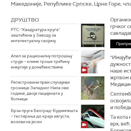
Македоније, Републике Српске, Црне Горе, чл
ДРУШТВО
Организо
грчког с
РТС: "Квадратура круга"
савладав
заштићена у Заводу за
интелектуалну својину
Припре
Апел за рационалну потрошњу
"Имајући
струје – климе троше трећину
дужност
енергије у домаћинствима
наше ист
жртвом и
Регистровани први случајеви
Медицин
грознице Западног Нила ове
године, двоје пацијената у
Септембр
болници
освојила
и победи
Брза пруга Београд–Будимпешта
– тестирања до краја августа,
Та кота 
возови на јесен
врх, већ
Борисов 