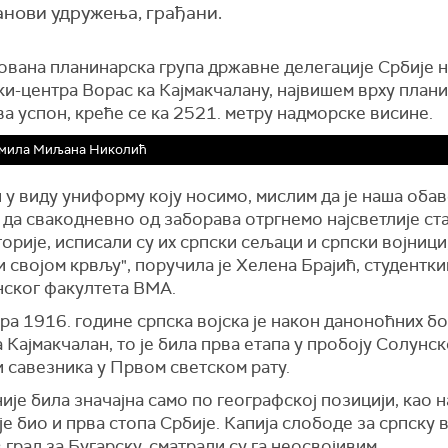
анови удружења, грађани.
вана планинарска група државне делегације Србије н
ки-центра Ворас ка Кајмакчалану, највишем врху план
а успон, креће се ка 2521. метру надморске висине.
мила Миљана Николић
 у виду униформу коју носимо, мислим да је наша обав
 да свакодневно од заборава отргнемо најсветлије ст
орије, исписали су их српски сељаци и српски војници
 својом крвљу", поручила је Хелена Брајић, студентк
ског факултета ВМА.
а 1916. године српска војска је након даноноћних б
 Кајмакчалан, то је била прва етапа у пробоју Солунс
 савезника у Првом светском рату.
није била значајна само по географској позицији, као 
 је био и прва стопа Србије. Капија слободе за српску в
град за Бугарску, сматрали су га неосвојивим.