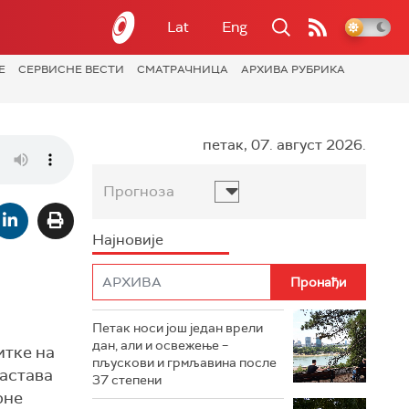
Lat
Eng
Е
СЕРВИСНЕ ВЕСТИ
СМАТРАЧНИЦА
АРХИВА РУБРИКА
петак, 07. август 2026.
Прогноза
Најновије
Петак носи још један врели
дан, али и освежење –
итке на
пљускови и грмљавина после
Застава
37 степени
рне