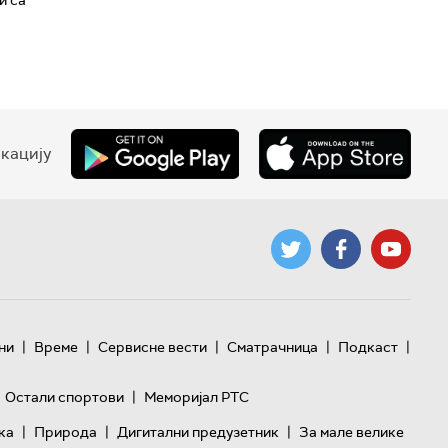
кацију
|
|
|
|
|
ни
Време
Сервисне вести
Сматрачница
Подкаст
|
Остали спортови
Меморијал РТС
|
|
|
ка
Природа
Дигитални предузетник
За мале велике