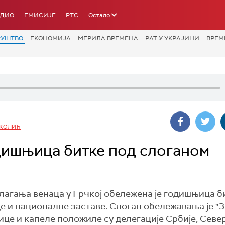
АДИО
ЕМИСИЈЕ
РТС
Остало
РУШТВО
ЕКОНОМИЈА
МЕРИЛА ВРЕМЕНА
РАТ У УКРАЈИНИ
ВРЕМ
КОЛИЋ
дишњица битке под слоганом
агања венаца у Грчкој обележена је годишњица б
де и националне заставе. Слоган обележавања је "
нице и капеле положиле су делегације Србије, Севе