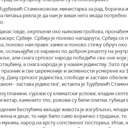
Ђурђевић Стаменковски, министарка за рад, борачка 
а питања рекла је да нам је више него икада потребно
о.
 данас овде, окупљени око њихових гробова, пронађем
васкрс Србије. Србија је поново нападнута, Србија се
а, поново нам праве замке и поново стежу обруч око
е, ослањајући се наравно по добром рецепту на унут
еље, али снага српског народа победиће све оне који 
отаџбину, а снага народа је у нашем јединству. Зато п
празник и све церемоније и активности усмерене ка 
ру, Дану српског јединства, слободе и заставе обеле
аном - застава јединства", истакла је Ђурђевић Стаме
ој планини, сурови су климатски услови, хладни септ
и ветар, каменито тло, ровови су били плитки, губици 
еденим беспућима хиљаде живота је изгубљено, млади
 жена и деце, то није било само војничко страдање, то 
 мукама, народ на крсту сопственог постојања. Ипак, 