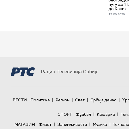
путу од "
до Капије
13. 06. 2026.
Радио Телевизија Србије
|
|
|
|
ВЕСТИ
Политика
Регион
Свет
Србија данас
Хр
|
|
СПОРТ
Фудбал
Кошарка
Тен
|
|
|
МАГАЗИН
Живот
Занимљивости
Музика
Техноло