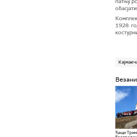
патњу р
обасјати
Комплек
1928. го
костурни
Кајмакч
Везани
Ђаци Трин
београдск