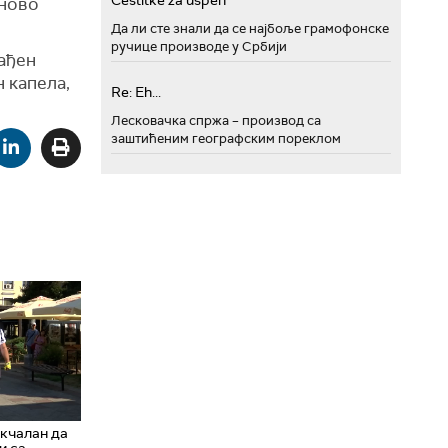
Cestitke za uspeh
оново
.
Да ли сте знали да се најбоље грамофонске
ручице производе у Србији
ађен
н капела,
Re: Eh...
Лесковачка спржа – производ са
заштићеним географским пореклом
акчалан да
и са