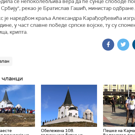
одила се непоколебљива вера да ће сунце слободе п
 Србију", рекао је Братислав Гашић, министар одбране
с је наредбом краља Александра Карађорђевића изгр
дине, у част славне победе српске војске, ту су споме
ца, крипта.
алан
 чланци
аесте
Обележена 108.
Пешке на Кајм
е гимназије на
годишњица битке на
би помогао дец