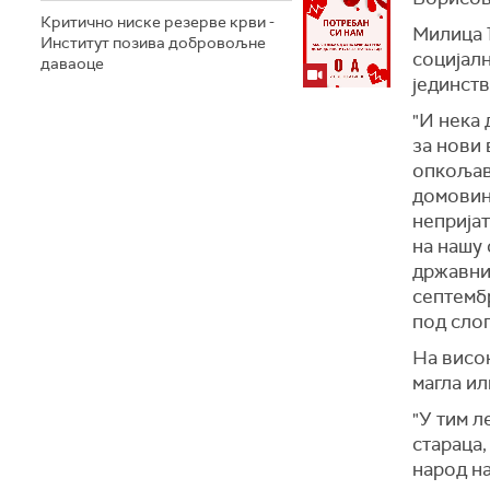
Критично ниске резерве крви -
Милица 
Институт позива добровољне
социјалн
даваоце
јединств
"И нека
за нови 
опкољав
домовин
непријат
на нашу 
државни 
септемб
под слог
На висок
магла ил
"У тим л
стараца,
народ на