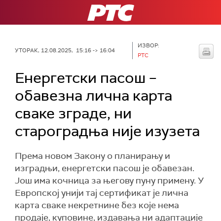
РТС
ИЗВОР:
УТОРАК, 12.08.2025, 15:16 -> 16:04
РТС
Енергетски пасош –
обавезна лична карта
сваке зграде, ни
староградња није изузета
Према новом Закону о планирању и
изградњи, енергетски пасош је обавезан.
Још има кочница за његову пуну примену. У
Европској унији тај сертификат је лична
карта сваке некретнине без које нема
продаје, куповине, издавања ни адаптације