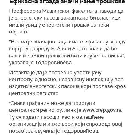
Ефикасна зграда значи мање трошкове
Професорка Машинског факултета наводи да
је енергетски пасош важан како би власници
имали увид у енергетски трошак за неки
објекат.
"
Веома је значајно када имате ефикасну зграду
која је у разреду Б, А или А+, то значи да ће
ваши месечни трошкови бити изузетно ниски",
указала је Тодоровићева.
Истакла је да је потребно увести јачу
контролу, односно, независну инспекцију већ
издатих енергетских пасоша који пролазе кроз
централни регистар.
"Сваки грађанин може да приступи
централном регистру, линк је
www.crep.gov.rs
.
Ту су издати пасоши, као и овлашћене
организације и инжењери који спроводе овај
посао", закључила је Тодоровићева.