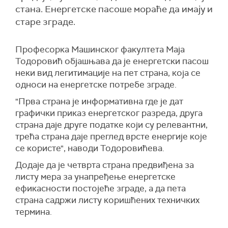
стана. Енергетске пасоше мораће да имају и
старе зграде.
Професорка Машинског факултета Маја
Тодоровић објашњава да је енергетски пасош
неки вид легитимације на пет страна, која се
односи на енергетске потребе зграде.
"Прва страна је информативна где је дат
графички приказ енергетског разреда, друга
страна даје друге податке који су релевантни,
трећа страна даје преглед врсте енергије које
се користе", наводи Тодоровићева.
Додаје да је четврта страна предвиђена за
листу мера за унапређење енергетске
ефикасности постојеће зграде, а да пета
страна садржи листу коришћених техничких
термина.