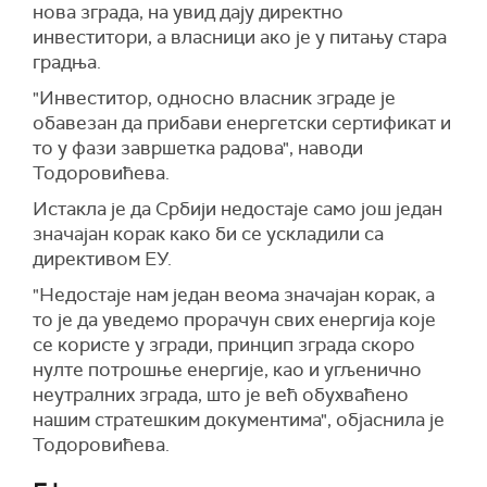
нова зграда, на увид дају директно
инвеститори, а власници ако је у питању стара
градња.
"Инвеститор, односно власник зграде је
обавезан да прибави енергетски сертификат и
то у фази завршетка радова", наводи
Тодоровићева.
Истакла је да Србији недостаје само још један
значајан корак како би се ускладили са
директивом ЕУ.
"Н
едостаје нам један веома значајан корак, а
то је да уведемо прорачун свих енергија које
се користе у згради, принцип
зграда скоро
нулте потрошње енергије, као и угљенично
неутралних зграда, што је већ обухваћено
нашим стратешким документима
", објаснила је
Тодоровићева.