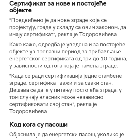
Сертификат за нове и постојеће
објекте
"Предвиђено је да нове зграде које се
пројектују, граде у складу са овим законом, да
имају сертификат", рекла је Тодоровићева.
Како каже, одредба је уведена и за постојеће
објекте уз прелазни период за прибављање
енергетског сертификата од три до 10 година,
у зависности од тога која је намена зграде.
"Када се ради сертификација једне стамбене
зграде, сертификат важи и за сваки стан.
Дешава се да је у питању постојећа зграда, у
том случају власник може независно
сертификовати свој стан", рекла је
Тодоровићева.
Код кога су пасоши
Објаснила је да енергетски пасош, уколико је