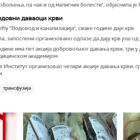
бољења, па чак и од малигних болести", објаснила је
едовни даваоци крви
ћу "Водовод и канализација", сваке године даје крв.
ћа, запослени организовано одлазе да дају крв још од
одине има пет акција добровољног давања крви, три у
едицинском академијом.
е Институт организовао четири акције давања крви, г
м.
трансфузија