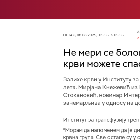
И
ПЕТАК, 08.08.2025, 05:55 -> 05:55
Р
Не мери се бол
крви можете спа
Залихе крви у Институту за 
лета. Мирјана Кнежевић из 
Стокановић, новинар Интерне
занемарљива у односу на до
Институт за трансфузију тре
"Морам да напоменем да је ди
крвна група. Све остале су у