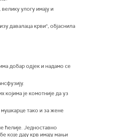
 велику улогу имају и
изу давалаца крви", објаснила
има добар одјек и надамо се
ансфузију.
х којима је комотније да уз
 мушкарце тако и за жене
е ћелије. Једноставно
е које дају крв имају мањи