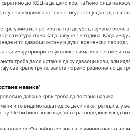
свратимо до КБЦ-а да дамо крв, па ћемо онда на кафу
а су неинформисаност и несигурност један од разлога
се крв узима из прегиба лакта где убод најмање боли, 
овор са матурантима када напуне 18 година. Када имај
оведе и ти даваоци остану и дужи временски период",
ваоци имају приоритет уколико њима или некоме из њ
аиста треба да се истакне да су даваоци крви, али када
стају све крвне групе, заиста морамо рационално да т
остане навика"
бровољно давање крви треба да постане навика.
мани и то видимо када год се деси нека трагедија, у в
огну. Не би било лоше кад би то распоредили и кад би
вања крви осећа добро јер зна да је учинио нешто вели