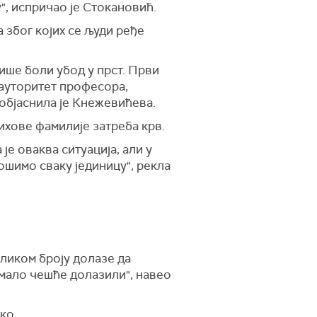
", испричао је Стокановић.
 због којих се људи ређе
више боли убод у прст. Први
у ауторитет професора,
 објаснила је Кнежевићева.
ихове фамилије затреба крв.
 је оваква ситуација, али у
рошимо сваку јединицу", рекла
еликом броју долазе да
 мало чешће долазили", навео
ко.