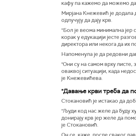
кафу па кажемо да можемо да 
Мирјана Кнежевић је додала д
одлучују да дају крв.
"Бол је веома минимална јер 
корак у едукацији јесте разг
директора или некога да их п
Напоменула је да редовни да
"Они су на самом врху листе, з
оваквој ситуацији, када недо
је Кнежевићева.
"Давање крви треба да п
Стокановић је истакао да до
"Људи код нас желе да буду ху
донирају крв јер желе да пом
је Стокановић.
Он се, каже, после сваког да