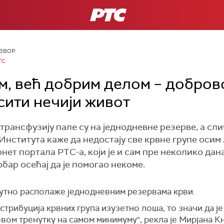
РТС
ЗВОР:
ТС
ом, већ добрим делом – добро
сити нечији живот
трансфузију пале су на једнодневне резерве, а сли
Института каже да недостају све крвне групе оси
т портала РТС-а, који је и сам пре неколико дана 
бар осећај да је помогао некоме.
нутно располажe једнодневним резервама крви.
стрибуција крвних група изузетно лоша, то значи да ј
 овом тренутку на самом минимуму", рекла је Мирјана 