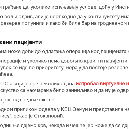
 грађане да, уколико испуњавају услове, дођу у Инстит
о бољи одзив, али је неопходно да у континуитету им
 резерве попунили и како би биле бар на тродневном 
жени пацијенти
ама може доћи до одлагања операција код пацијената 
операције и уколико нема довољно крви, ти пацијенти 
, увек се иде по приоритету, морају да постоје резерв
ићева.
ТС-а који је пре неколико дана
испробао виртуелне н
 искуство са наочарама било занимљиво и да му је одв
ц још од средње школе.
едном приликом одвела у КБЦ Земун и представила нам 
 нису", рекао је Стокановић.
годишње дајемо крв, некада и чешће јер може да се дај