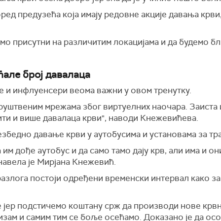
ред предузећа која имају редовне акције давања крви,
емо присутни на различитим локацијама и да будемо бл
ћале број давалаца
е и инфлуенсери веома важни у овом тренутку.
друштвеним мрежама због виртуелних наочара. Заиста 
 бити и више давалаца крви", наводи Кнежевићева.
безбедно давање крви у аутобусима и установама за тр
 им дође аутобус и да само тамо дају крв, али има и они
 навела је Мирјана Кнежевић.
разлога постоји одређени временски интервал како за
 јер подстичемо коштану срж да производи нове крвн
ам и самим тим се боље осећамо. Доказано је да особ