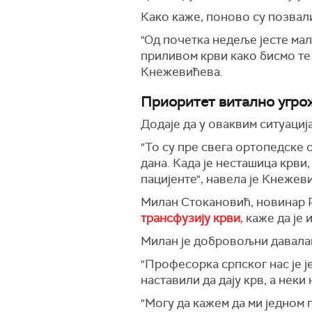
Како каже, поново су позвали
"Од почетка недеље јесте мал
приливом крви како бисмо те
Кнежевићева.
Приоритет витално угро
Додаје да у оваквим ситуациј
"То су пре свега ортопедске 
дана. Када је несташица крви
пацијенте", навела је Кнежев
Милан Стокановић, новинар Р
трансфузију крви
, каже да је
Милан је добровољни давала
"Професорка српског нас је ј
наставили да дају крв, а неки
"Могу да кажем да ми једном 