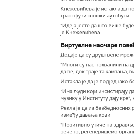
Кнежевићева је истакла да по
трансфузиолошки аутобуси.
"Идеја јесте да што више буд
је Кнежевићева.
Виртуелне наочаре пове
Додаје да су друштвене мреж
"Многи су нас похвалили на 
да ће, док траје та кампања,
Истакла је да је подједнако 
"Има људи који инсистирају да
музику у Институту дају крв",
Рекла је да из безбедносних 
између давања крви.
"Позитивно утиче на здравље
речено, регенеришемо организ