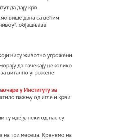
ут да дају крв.
амо више дана са већим
нивоу", објашњава
који нису животно угрожени.
морају да сачекају неколико
е за витално угрожене
аочаре у Институту за
ратило пажњу од игле и крви.
ту идеју, неки од нас су
е на три месеца. Кренемо на