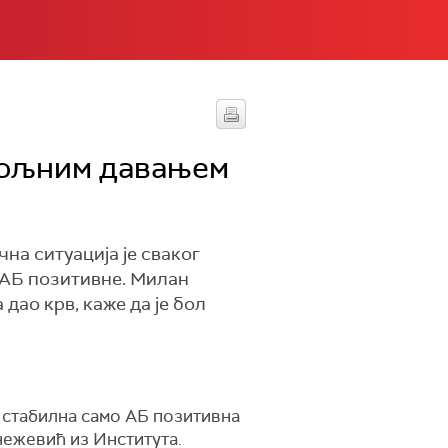
вољним давањем
чна ситуација је сваког
м АБ позитивне. Милан
дао крв, каже да је бол
е стабилна само АБ позитивна
Кнежевић из Института.