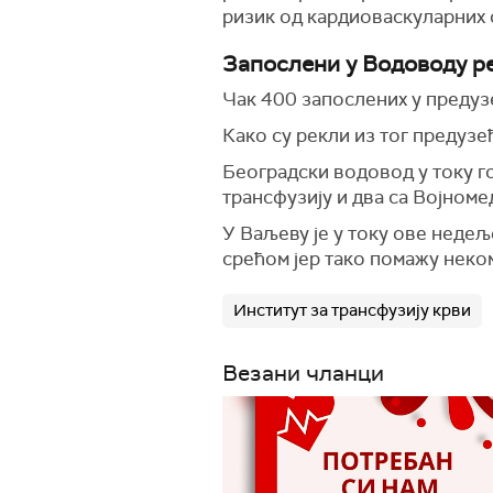
ризик од кардиоваскуларних о
Запослени у Водоводу р
Чак 400 запослених у предузе
Како су рекли из тог предузе
Београдски водовод у току г
трансфузију и два са Војном
У Ваљеву је у току ове недељ
срећом јер тако помажу неко
Институт за трансфузију крви
Везани чланци