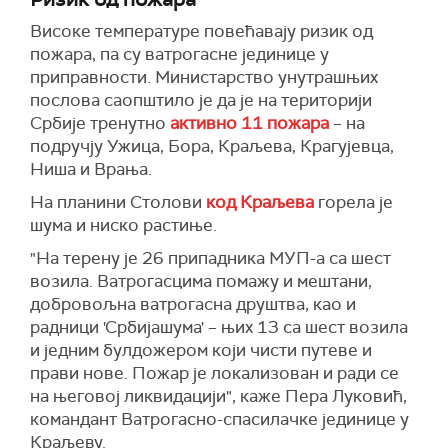
Високе температуре повећавају ризик од
пожара, па су ватрогасне јединице у
приправности. Министарство унутрашњих
послова саопштило је да је на територији
Србије тренутно
активно 11 пожара
– на
подручју Ужица, Бора, Краљева, Крагујевца,
Ниша и Врања.
На планини Столови
код Краљева
горела је
шума и ниско растиње.
"На терену је 26 припадника МУП-а са шест
возила. Ватрогасцима помажу и мештани,
добровољна ватрогасна друштва, као и
радници 'Србијашума' – њих 13 са шест возила
и једним булдожером који чисти путеве и
прави нове. Пожар је локализован и ради се
на његовој ликвидацији", каже Пера Луковић,
командант Ватрогасно-спасилачке јединице у
Краљеву.