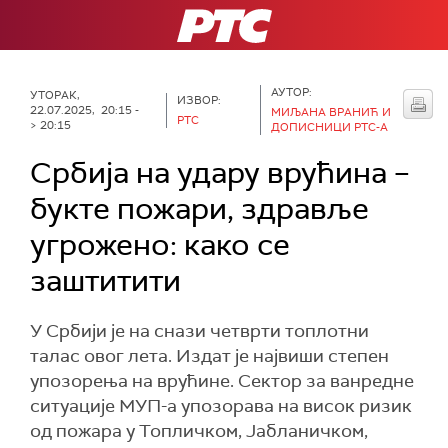
РТС
АУТОР:
УТОРАК,
ИЗВОР:
22.07.2025, 20:15 -
МИЉАНА ВРАНИЋ И
РТС
> 20:15
ДОПИСНИЦИ РТС-А
Србија на удару врућина –
букте пожари, здравље
угрожено: како се
заштитити
У Србији је на снази четврти топлотни
талас овог лета. Издат је највиши степен
упозорења на врућине. Сектор за ванредне
ситуације МУП-а упозорава на висок ризик
од пожара у Топличком, Јабланичком,