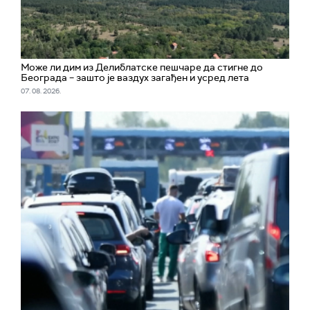
Може ли дим из Делиблатске пешчаре да стигне до
Београда – зашто је ваздух загађен и усред лета
07. 08. 2026.