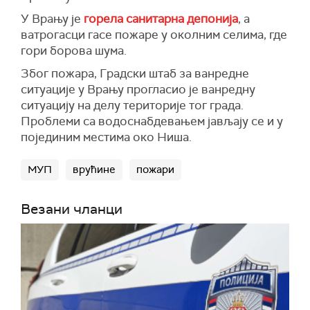
У Врању је
горела санитарна депонија
, а
ватрогасци гасе пожаре у околним селима, где
гори борова шума.
Због пожара, Градски штаб за ванредне
ситуације у Врању прогласио је ванредну
ситуацију на делу територије тог града.
Проблеми са водоснабдевањем јављају се и у
појединим местима око Ниша.
МУП
врућине
пожари
Везани чланци