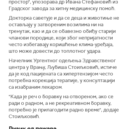
простор", упозорава др Ивана Стефановић из
Градског завода за хитну медицинску помоћ.
Докторка саветује и да се деца и животиње не
остављају у затвореним возилима ни на
тренутак, као и да се обавезно обиђу старији
чланови породице, који због непријатности
често избегавају коришћење клима-уређаја,
што може довести до топлотног удара.
Начелник Ургентног одељења Здравственог
центра у Врању, Љубиша Стоиљковић, истиче
да је код пацијената са хипертензијом често
потребна корекција терапије, у консултацији
са изабраним лекаром.
"Када је реч о боравку на отвореном, ако се
ради о радном, а не рекреативном боравку,
потребно је прилагодити радно време", додаје
Стоиљковић.
Ризик од пожара