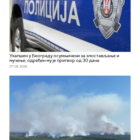
Ухапшен у Београду осумњичени за злостављање и
мучење, одређен му је притвор од 30 дана
07. 08. 2026.