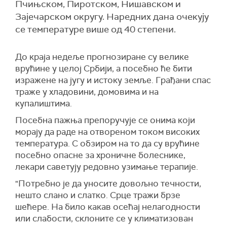
Пчињском, Пиротском, Нишавском и
Зајечарском округу. Наредних дана очекују
се температуре више од 40 степени.
До краја недеље прогнозиране су велике
врућине у целој Србији, а посебно ће бити
изражене на југу и истоку земље. Грађани спас
траже у хладовини, домовима и на
купалиштима.
Посебна пажња препоручује се онима који
морају да раде на отвореном током високих
температура. С обзиром на то да су врућине
посебно опасне за хроничне болеснике,
лекари саветују редовно узимање терапије.
"Потребно је да уносите довољно течности,
нешто слано и слатко. Срце тражи брзе
шећере. На било какав осећај нелагодности
или слабости, склоните се у климатизован