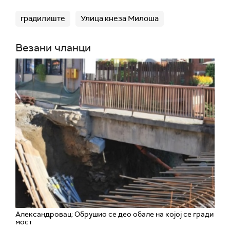
градилиште
Улица кнеза Милоша
Везани чланци
Александровац: Обрушио се део обале на којој се гради
мост