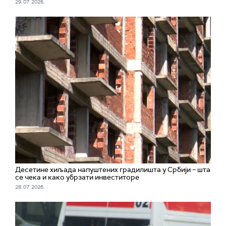
29. 07. 2026.
Десетине хиљада напуштених градилишта у Србији – шта
се чека и како убрзати инвеститоре
28. 07. 2026.