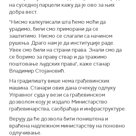
на суседној парцели кажу да је ово за њих
добра вест.
"Нисмо калкулисали шта ћемо моћи да
урадимо, били смо приморани да се
заштитимо. Нисмо се слагали са начином
рушења. Драго нам је да институције раде.
Увек смо били на страни права. Знали смо да
се боримо за праву ствар и да тражимо
поштовање људских права", каже станар
Владимир Стојановић.
На градилишту више нема грађевинских
машина. Станари ових дана очекују одлуку
Управног суда у вези са грађевинском
дозволом коју је издало Министарство
грађевинарства, саобраћаја и инфраструктуре.
Верују да ће дозвола бити поништена и
враћена надлежном министарству на поновно
одлучивање.