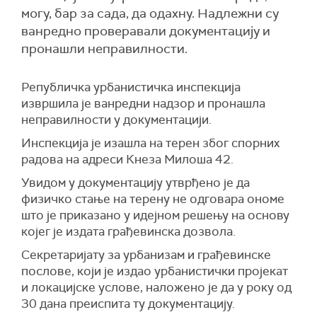
могу, бар за сада, да одахну. Надлежни су
ванредно проверавали документацију и
пронашли неправилности.
Републичка урбанистичка инспекција
извршила је ванредни надзор и пронашла
неправилности у документацији.
Инспекција је изашла на терен због спорних
радова на адреси Кнеза Милоша 42.
Увидом у документацију утврђено је да
физичко стање на терену не одговара ономе
што је приказано у идејном решењу на основу
којег је издата грађевинска дозвола.
Секретаријату за урбанизам и грађевинске
послове, који је издао урбанистички пројекат
и локацијске услове, наложено је да у року од
30 дана преиспита ту документацију.