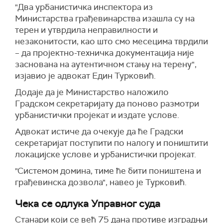
"Два урбанистичка инспектора из
Министарства грађевинарства изашла су на
терен и утврдила неправилности и
незаконитости, као што смо месецима тврдили
– да пројектно-техничка документација није
заснована на аутентичном стању на терену",
изјавио је адвокат Един Турковић.
Додаје да је Министарство наложило
Градском секретаријату да поново размотри
урбанистички пројекат и издате услове.
Адвокат истиче да очекује да ће Градски
секретаријат поступити по налогу и поништити
локацијске услове и урбанистички пројекат.
"Системом домина, тиме ће бити поништена и
грађевинска дозвола", навео је Турковић.
Чека се одлука Управног суда
Станари који се већ 75 дана противе изградњи