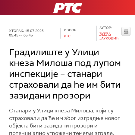
РТС
АУТОР:
ИЗВОР:
УТОРАК, 15.07.2025,
ЂУРЂА
05:45 -> 05:45
РТС
ЈАУКОВИЋ
Градилиште у Улици
кнеза Милоша под лупом
инспекције – станари
страховали да ће им бити
зазидани прозори
Станари у Улици кнеза Милоша, који су
страховали да ће им због изградње новог
објекта бити зазидани прозори и
потенцијално угрожени темељи зграде,