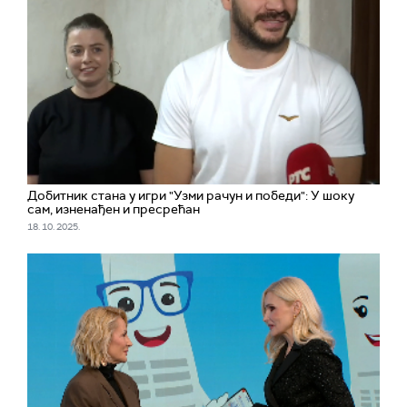
Добитник стана у игри "Узми рачун и победи": У шоку
сам, изненађен и пресрећан
18. 10. 2025.