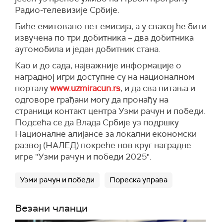
Радио-телевизије Србије.
Биће емитовано пет емисија, а у свакој ће бити
извучена по три добитника – два добитника
аутомобила и један добитник стана.
Као и до сада, најважније информације о
наградној игри доступне су на националном
порталу
www.uzmiracun.rs
, и да сва питања и
одговоре грађани могу да пронађу на
страници контакт центра Узми рачун и победи.
Подсећа се да Влада Србије уз подршку
Националне алијансе за локални економски
развој (НАЛЕД) покреће нов круг наградне
игре "Узми рачун и победи 2025".
Узми рачун и победи
Пореска управа
Везани чланци