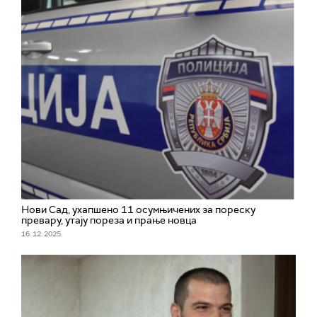
Нови Сад, ухапшено 11 осумњичених за пореску
превару, утају пореза и прање новца
16. 12. 2025.