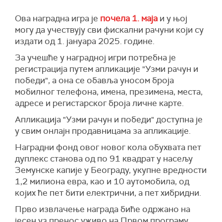
Ова наградна игра је
почела 1. маја
и у њој
могу да учествују сви фискални рачуни који су
издати од 1. јануара 2025. године.
За учешће у наградној игри потребна је
регистрација путем апликације "Узми рачун и
победи", а она се обавља уносом броја
мобилног телефона, имена, презимена, места,
адресе и регистарског броја личне карте.
Апликација "Узми рачун и победи" доступна је
у свим онлајн продавницама за апликације.
Наградни фонд овог новог кола обухвата пет
дуплекс станова од по 91 квадрат у насељу
Земунске капије у Београду, укупне вредности
1,2 милиона евра, као и 10 аутомобила, од
којих ће пет бити електрични, а пет хибридни.
Прво извлачење награда биће одржано на
јесен уз пренос уживо на Првом програму