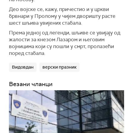
Део војске се, кажу, причестио и у цркви
брвнари у Пролому у чијем дворишту расте
шест шљива увијених стабала.
Према једној од легенди, шљиве се увијају од
жалости за кнезом Лазаром и његовим
војницима који су пошли у смрт, пролазећи
поред стабала.
Видовдан
верски празник
Везани чланци