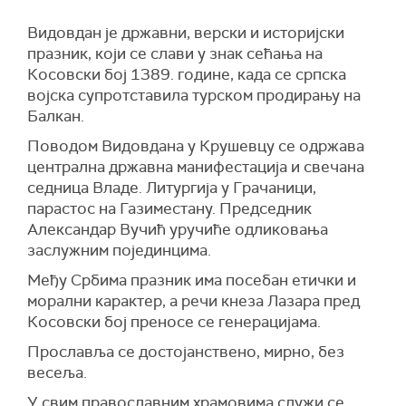
Видовдан је државни, верски и историјски
празник, који се слави у знак сећања на
Косовски бој 1389. године, када се српска
војска супротставила турском продирању на
Балкан.
Поводом Видовдана у Крушевцу се одржава
централна државна манифестација и свечана
седница Владе. Литургија у Грачаници,
парастос на Газиместану. Председник
Александар Вучић уручиће одликовања
заслужним појединцима.
Међу Србима празник има посебан етички и
морални карактер, а речи кнеза Лазара пред
Косовски бој преносе се генерацијама.
Прославља се достојанствено, мирно, без
весеља.
У свим православним храмовима служи се