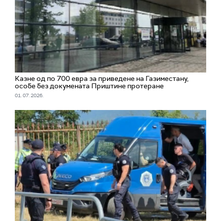
Казне од по 700 евра за приведене на Газиместану,
особе без докумената Приштине протеране
01. 07. 2026.