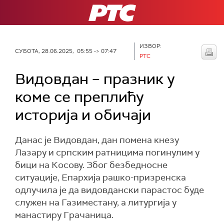
РТС
ИЗВОР:
СУБОТА, 28.06.2025, 05:55 -> 07:47
РТС
Видовдан – празник у
коме се преплићу
историја и обичаји
Данас је Видовдан, дан помена кнезу
Лазару и српским ратницима погинулим у
бици на Косову. Због безбедносне
ситуације, Епархија рашко-призренска
одлучила је да видовдански парастос буде
служен на Газиместану, а литургија у
манастиру Грачаница.