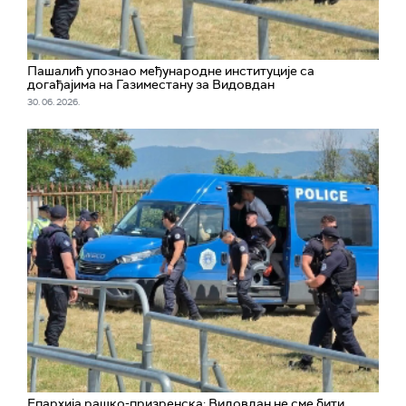
Пашалић упознао међународне институције са
догађајима на Газиместану за Видовдан
30. 06. 2026.
Епархија рашко-призренска: Видовдан не сме бити