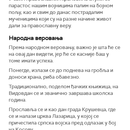
парастос нашим војницима палим на бојном
пољу, као и свим до данас пострадалим
мученицима који су на разне начине живот
дали за православну веру.
Народна веровања
Према народном веровању, важно је шта ће се
на овај дан видети, јер ће се касније баш у
томе имати успеха.
Понегде, излази се до поднева на гробља и
доноси храна, риба обавезно.
Традиционално, поделом ђачких књижица, на
Видовдан се и званично завршава школска
година.
Прославља се и као дан града Крушевца, где
се и налази црква Лазарица, у којој се
причестила српска војска пред одлазак у бој
на Косову.